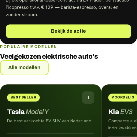
Picopresso t.w.v. € 129 — barista-espresso, overal en
zonder stroom.
Bekijk de actie
POPULAIRE MODELLEN
Veelgekozen elektrische auto's
Alle modellen
T
BESTSELLER
VOORDELIG
Tesla
Model Y
Kia
EV3
De best verkochte EV-SUV van Nederland
Compacte ele
indrukwekkend