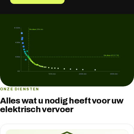
€120k
Mediaan 25k km
€80k
Mediaan €39.790
€40k
€0
100k km
200k km
300k km
ONZE DIENSTEN
Alles wat u nodig heeft voor uw
elektrisch vervoer