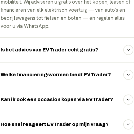
mobiliteit. Wij adviseren u gratis over het kopen, leasen of
financieren van elk elektrisch voertuig — van auto's en
bedrijfswagens tot fietsen en boten — en regelen alles
voor u via WhatsApp.
Is het advies van EVTrader echt gratis?
Ja, ons advies is volledig gratis en vrijblijvend. Wij
vergelijken onafhankelijk meerdere aanbieders en
Welke financieringsvormen biedt EVTrader?
leasemaatschappijen, zodat u altijd de scherpste
voorwaarden krijgt.
Wij bieden operational lease en financial lease voor
zakelijke rijders, private lease voor particulieren en
Kan ik ook een occasion kopen via EVTrader?
financieren voor wie eigenaar wil worden. Welke vorm het
voordeligst is, rekenen wij graag voor u uit.
Zeker. Wij hebben ruim 11.000 elektrische occasions in
aanbod, van compacte stadsauto's tot bedrijfswagens. Bij
Hoe snel reageert EVTrader op mijn vraag?
elke occasion ziet u prijs, kilometerstand en actieradius, en