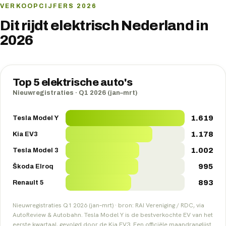
VERKOOPCIJFERS
2026
Dit rijdt elektrisch Nederland in
2026
Top 5 elektrische auto's
Nieuwregistraties · Q1 2026 (jan–mrt)
1.619
Tesla Model Y
1.178
Kia EV3
1.002
Tesla Model 3
995
Škoda Elroq
893
Renault 5
Nieuwregistraties Q1 2026 (jan–mrt) · bron: RAI Vereniging / RDC, via
AutoReview & Autobahn. Tesla Model Y is de bestverkochte EV van het
eerste kwartaal, gevolgd door de Kia EV3. Een officiële maandranglijst