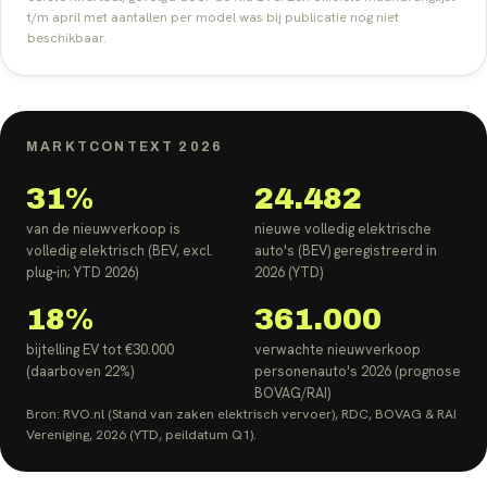
t/m april met aantallen per model was bij publicatie nog niet
beschikbaar.
MARKTCONTEXT
2026
Elektrisch blijft de norm
31%
24.482
van de nieuwverkoop is
nieuwe volledig elektrische
volledig elektrisch (BEV, excl.
auto's (BEV) geregistreerd in
plug-in; YTD 2026)
2026 (YTD)
18%
361.000
bijtelling EV tot €30.000
verwachte nieuwverkoop
(daarboven 22%)
personenauto's 2026 (prognose
BOVAG/RAI)
Bron: RVO.nl (Stand van zaken elektrisch vervoer), RDC, BOVAG & RAI
Vereniging, 2026 (YTD, peildatum Q1).