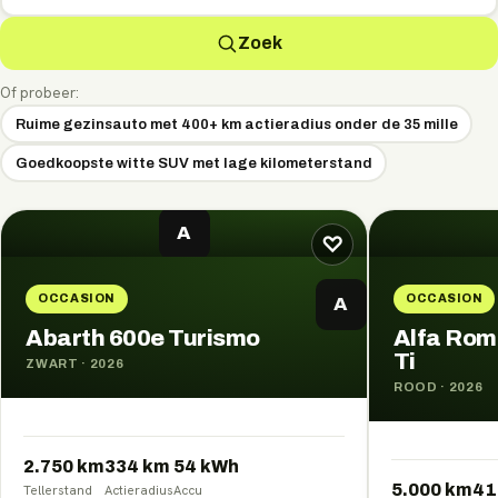
Zoek
Of probeer:
Ruime gezinsauto met 400+ km actieradius onder de 35 mille
Goedkoopste witte SUV met lage kilometerstand
A
♡
OCCASION
OCCASION
A
Abarth 600e Turismo
Alfa Rome
Ti
ZWART
·
2026
ROOD
·
2026
2.750 km
334
km
54
kWh
5.000 km
41
Tellerstand
Actieradius
Accu