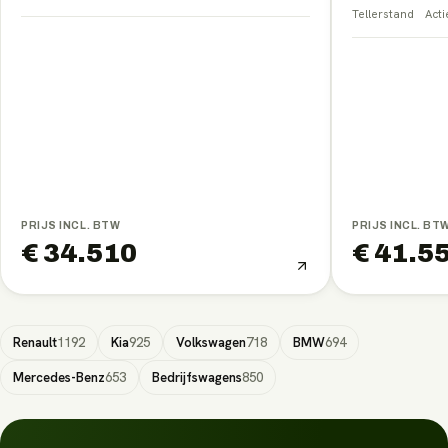
Tellerstand
Acti
PRIJS INCL. BTW
PRIJS INCL. BT
€ 34.510
€ 41.5
Renault
1192
Kia
925
Volkswagen
718
BMW
694
Mercedes-Benz
653
Bedrijfswagens
850