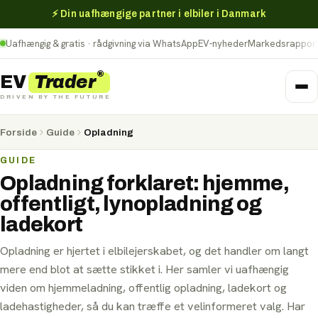
⚡ Din uafhængige partner i elbiler i Danmark
Uafhængig & gratis · rådgivning via WhatsApp
EV-nyheder
Markedsrappor
®
Trader
EV
DRIVEN BY THE FUTURE
Forside
Guide
Opladning
GUIDE
Opladning forklaret: hjemme,
offentligt, lynopladning og
ladekort
Operationel leasing
Finansiel leasing
Privatleasing
Finansiering
Opladning er hjertet i elbilejerskabet, og det handler om langt
mere end blot at sætte stikket i. Her samler vi uafhængig
viden om hjemmeladning, offentlig opladning, ladekort og
ladehastigheder, så du kan træffe et velinformeret valg. Har