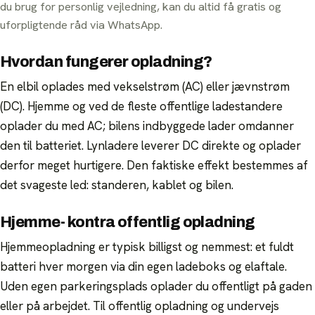
du brug for personlig vejledning, kan du altid få gratis og
uforpligtende råd via WhatsApp.
Elbiler
Elvarebiler
Mikrobiler
Elcykler
Pedelecs
Elscootere
Elbåde
Ellastbiler
Hvordan fungerer opladning?
Elautocampere
Campingvogne
Quads & ATV
En elbil oplades med vekselstrøm (AC) eller jævnstrøm
Entreprenørmaskiner
Elmotorcykler
(DC). Hjemme og ved de fleste offentlige ladestandere
Elektriske motorcykler
Alle mærker
oplader du med AC; bilens indbyggede lader omdanner
den til batteriet. Lynladere leverer DC direkte og oplader
derfor meget hurtigere. Den faktiske effekt bestemmes af
det svageste led: standeren, kablet og bilen.
Hjemme- kontra offentlig opladning
Hjemmeopladning er typisk billigst og nemmest: et fuldt
batteri hver morgen via din egen ladeboks og elaftale.
Uden egen parkeringsplads oplader du offentligt på gaden
eller på arbejdet. Til offentlig opladning og undervejs