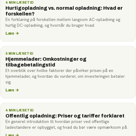
4
MIN LÆSETID
Hurtigopladning vs. normal opladning: Hvad er
forskellen?
En forklaring på forskellen mellem langsom AC-opladning og
hurtig DC-opladning, og hvornår du bruger hvad.
Læs
→
5
MIN LÆSETID
Hjemmelader: Omkostninger og
tilbagebetalingstid
Et overblik over hvilke faktorer der påvirker prisen på en
hjemmelader, og hvordan du vurderer, om investeringen betaler
sig.
Læs
→
4
MIN LÆSETID
Offentlig opladning: Priser og tariffer forklaret
En generel introduktion til hvordan priser ved offentlige
ladestandere er opbygget, og hvad du bør være opmærksom på.
Læs
→