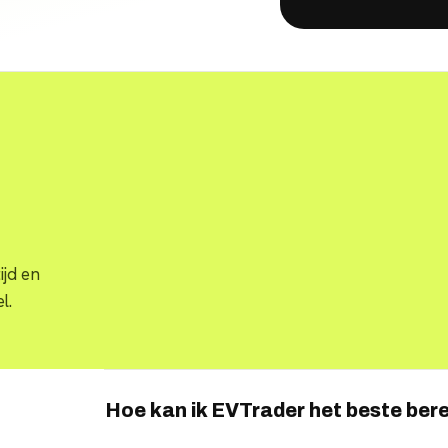
jd en
l.
Hoe kan ik EVTrader het beste ber