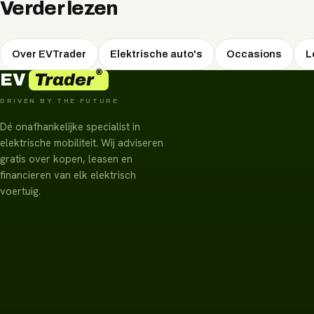
Verder lezen
Over EVTrader
Elektrische auto's
Occasions
L
®
Trader
EV
DRIVEN BY THE FUTURE
Dé onafhankelijke specialist in
elektrische mobiliteit. Wij adviseren
gratis over kopen, leasen en
financieren van elk elektrisch
voertuig.