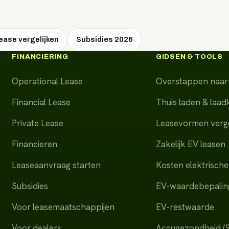
pakken het de eerstvolgende werkdag op.
ease vergelijken
Subsidies 2026
FINANCIERING
GIDSEN & TOOLS
Operational Lease
Overstappen naar 
Financial Lease
Thuis laden & laa
Private Lease
Leasevormen verge
Financieren
Zakelijk EV leasen
Leaseaanvraag starten
Kosten elektrische
Subsidies
EV-waardebepalin
Voor leasemaatschappijen
EV-restwaarde
Voor dealers
Accugezondheid (