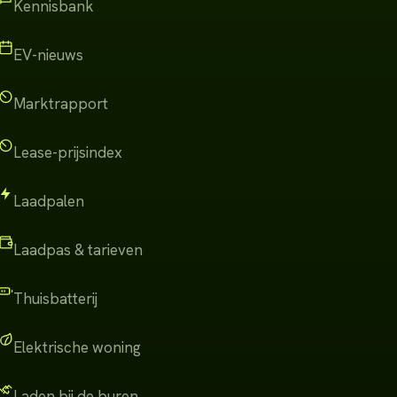
Kennisbank
EV-nieuws
Marktrapport
Lease-prijsindex
Laadpalen
Laadpas & tarieven
Thuisbatterij
Elektrische woning
Laden bij de buren