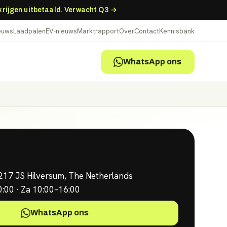
 krijgen uitbetaald. Verwacht Q3 →
ieuws
Laadpalen
EV-nieuws
Marktrapport
Over
Contact
Kennisbank
WhatsApp ons
217 JS
Hilversum
,
The Netherlands
:00 · Za 10:00–16:00
WhatsApp ons