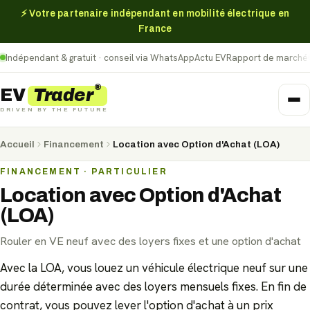
⚡ Votre partenaire indépendant en mobilité électrique en
France
Indépendant & gratuit · conseil via WhatsApp
Actu EV
Rapport de marché
®
Trader
EV
DRIVEN BY THE FUTURE
Accueil
Financement
Location avec Option d'Achat (LOA)
FINANCEMENT
·
PARTICULIER
Location avec Option d'Achat
(LOA)
Location avec Option d'Achat (LOA)
Rouler en VE neuf avec des loyers fixes et une option d'achat
Location Longue Durée (LLD)
Crédit auto
Avec la LOA, vous louez un véhicule électrique neuf sur une
durée déterminée avec des loyers mensuels fixes. En fin de
contrat, vous pouvez lever l'option d'achat à un prix