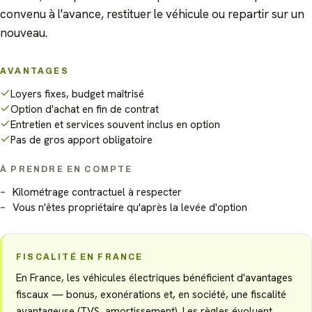
convenu à l'avance, restituer le véhicule ou repartir sur un
nouveau.
Voitures électriques
Utilitaires électriques
AVANTAGES
Voiturettes électriques
Vélos électriques
Pedelecs
Scooters électriques
Loyers fixes, budget maîtrisé
Bateaux électriques
Camions électriques
Option d'achat en fin de contrat
Camping-cars électriques
Caravanes
Entretien et services souvent inclus en option
Pas de gros apport obligatoire
Quads & ATV
Engins de chantier
Motos électriques
Toutes les marques
À PRENDRE EN COMPTE
Kilométrage contractuel à respecter
Vous n'êtes propriétaire qu'après la levée d'option
FISCALITÉ EN FRANCE
En France, les véhicules électriques bénéficient d'avantages
fiscaux — bonus, exonérations et, en société, une fiscalité
avantageuse (TVS, amortissement). Les règles évoluent