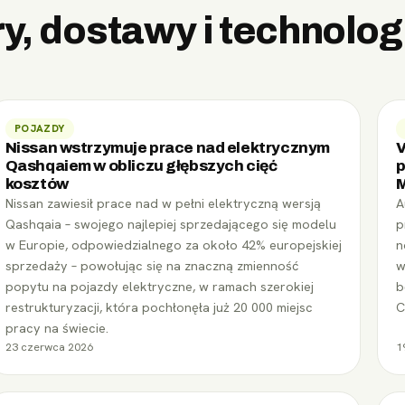
, dostawy i technolog
POJAZDY
Nissan wstrzymuje prace nad elektrycznym
V
Qashqaiem w obliczu głębszych cięć
p
kosztów
Nissan zawiesił prace nad w pełni elektryczną wersją
A
Qashqaia – swojego najlepiej sprzedającego się modelu
p
w Europie, odpowiedzialnego za około 42% europejskiej
n
sprzedaży – powołując się na znaczną zmienność
w
popytu na pojazdy elektryczne, w ramach szerokiej
b
restrukturyzacji, która pochłonęła już 20 000 miejsc
C
pracy na świecie.
23 czerwca 2026
1