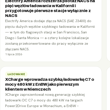
Electrify America rozszerza pilotaż NACS na
pięć węzłów ładowania w Kalifornii i
przygotowuje pierwsze stacje wyłącznie z
NACS
Electrify America dodaje złącza NACS (SAE J3400) do
pięciu dużych węzłów szybkiego ładowania w Kalifornii
— w tym do flagowych stacji w San Francisco, San
Diego i Santa Monica — a cztery kolejne lokalizacje
zostaną przekonwertowane do pracy wyłącznie ze
złączami NACS.
1 lipca 2026
ŁADOWANIE
XCharge wprowadza szybką ładowarkę C7 o
mocy 480 kW z EnBW jako pierwszym
klientem w Niemczech
XCharge zaprezentował nową generację szybkiej
ładowarki DC C7 o mocy do 480 kW na targach
Power2Drive Europe w Monachium, a EnBW –