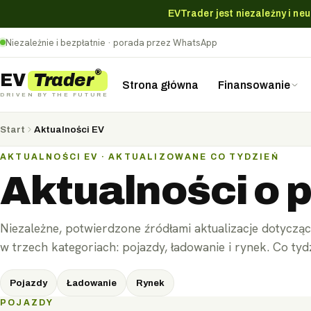
EVTrader jest niezależny i ne
Niezależnie i bezpłatnie · porada przez WhatsApp
®
Trader
EV
Strona główna
Finansowanie
DRIVEN BY THE FUTURE
Start
Aktualności EV
AKTUALNOŚCI EV · AKTUALIZOWANE CO TYDZIEŃ
Aktualności o 
Leasing operacyjny
Leasing finansowy
Niezależne, potwierdzone źródłami aktualizacje dotyczą
Wynajem długoterminowy (CFM)
w trzech kategoriach: pojazdy, ładowanie i rynek. Co tyd
Kredyt samochodowy
Pojazdy
Ładowanie
Rynek
POJAZDY