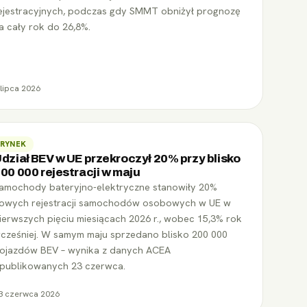
ejestracyjnych, podczas gdy SMMT obniżył prognozę
a cały rok do 26,8%.
 lipca 2026
RYNEK
dział BEV w UE przekroczył 20% przy blisko
00 000 rejestracji w maju
amochody bateryjno-elektryczne stanowiły 20%
owych rejestracji samochodów osobowych w UE w
ierwszych pięciu miesiącach 2026 r., wobec 15,3% rok
cześniej. W samym maju sprzedano blisko 200 000
ojazdów BEV – wynika z danych ACEA
publikowanych 23 czerwca.
3 czerwca 2026