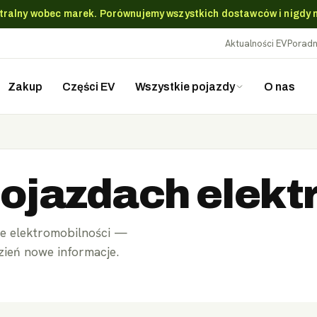
utralny wobec marek. Porównujemy wszystkich dostawców i nigdy 
Aktualności EV
Poradn
Zakup
Części EV
Wszystkie pojazdy
O nas
pojazdach elek
ce elektromobilności —
zień nowe informacje.