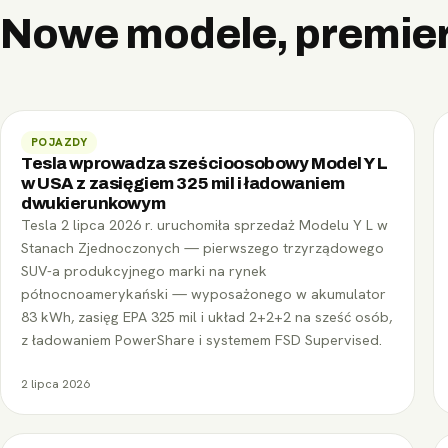
Nowe modele, premiery
Samochody elektryczne
Elektryczne motocykle
Wszystkie marki
POJAZDY
Tesla wprowadza sześcioosobowy Model Y L
w USA z zasięgiem 325 mil i ładowaniem
dwukierunkowym
Tesla 2 lipca 2026 r. uruchomiła sprzedaż Modelu Y L w
Stanach Zjednoczonych — pierwszego trzyrządowego
SUV-a produkcyjnego marki na rynek
północnoamerykański — wyposażonego w akumulator
83 kWh, zasięg EPA 325 mil i układ 2+2+2 na sześć osób,
z ładowaniem PowerShare i systemem FSD Supervised.
2 lipca 2026