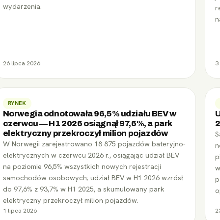
wydarzenia.
r
n
26 lipca 2026
3
RYNEK
Norwegia odnotowała 96,5% udziału BEV w
U
czerwcu — H1 2026 osiągnął 97,6%, a park
2
elektryczny przekroczył milion pojazdów
S
W Norwegii zarejestrowano 18 875 pojazdów bateryjno-
n
elektrycznych w czerwcu 2026 r., osiągając udział BEV
p
na poziomie 96,5% wszystkich nowych rejestracji
w
samochodów osobowych; udział BEV w H1 2026 wzrósł
p
do 97,6% z 93,7% w H1 2025, a skumulowany park
o
elektryczny przekroczył milion pojazdów.
1 lipca 2026
2