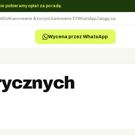
nie pobieramy opłat za poradę.
ik
Dofinansowanie & korzyści
Ładowanie EV
WhatsApp
Zaloguj się
Wycena przez WhatsApp
trycznych