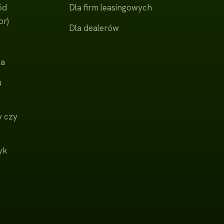
ód
Dla firm leasingowych
or)
Dla dealerów
na
u
y czy
yk