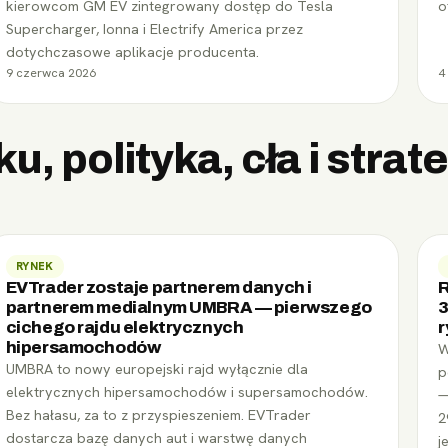
kierowcom GM EV zintegrowany dostęp do Tesla
o
Supercharger, Ionna i Electrify America przez
dotychczasowe aplikacje producenta.
9 czerwca 2026
4
u, polityka, cła i stra
RYNEK
EVTrader zostaje partnerem danych i
R
partnerem medialnym UMBRA — pierwszego
3
cichego rajdu elektrycznych
r
hipersamochodów
W
UMBRA to nowy europejski rajd wyłącznie dla
p
elektrycznych hipersamochodów i supersamochodów.
—
Bez hałasu, za to z przyspieszeniem. EVTrader
2
dostarcza bazę danych aut i warstwę danych
j