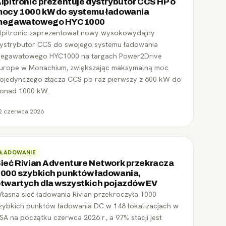
lpitronic prezentuje dystrybutor CCS HP o
ocy 1000 kW do systemu ładowania
megawatowego HYC1000
lpitronic zaprezentował nowy wysokowydajny
ystrybutor CCS do swojego systemu ładowania
egawatowego HYC1000 na targach Power2Drive
urope w Monachium, zwiększając maksymalną moc
ojedynczego złącza CCS po raz pierwszy z 600 kW do
onad 1000 kW.
2 czerwca 2026
ŁADOWANIE
ieć Rivian Adventure Network przekracza
000 szybkich punktów ładowania,
twartych dla wszystkich pojazdów EV
łasna sieć ładowania Rivian przekroczyła 1000
zybkich punktów ładowania DC w 148 lokalizacjach w
SA na początku czerwca 2026 r., a 97% stacji jest