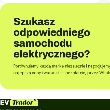
Szukasz
odpowiedniego
samochodu
elektrycznego?
Porównujemy każdą markę niezależnie i negocjujem
najlepszą cenę i warunki — bezpłatnie, przez Wha
®
Trader
EV
DRIVEN BY THE FUTURE