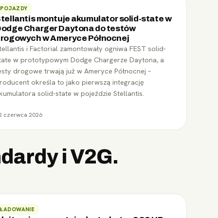
POJAZDY
tellantis montuje akumulator solid-state w
odge Charger Daytona do testów
rogowych w Ameryce Północnej
tellantis i Factorial zamontowały ogniwa FEST solid-
tate w prototypowym Dodge Chargerze Daytona, a
esty drogowe trwają już w Ameryce Północnej –
roducent określa to jako pierwszą integrację
kumulatora solid-state w pojeździe Stellantis.
2 czerwca 2026
ndardy i V2G.
ŁADOWANIE