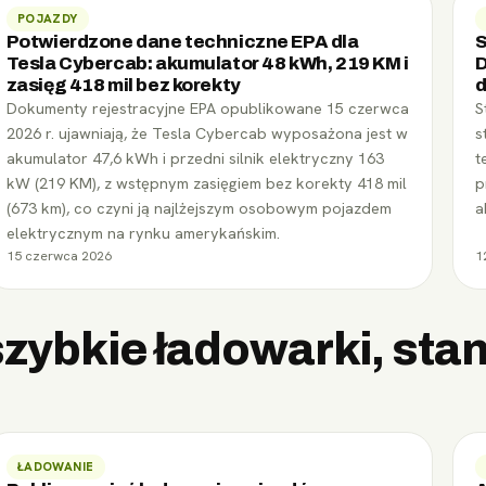
POJAZDY
Potwierdzone dane techniczne EPA dla
S
Tesla Cybercab: akumulator 48 kWh, 219 KM i
D
zasięg 418 mil bez korekty
d
Dokumenty rejestracyjne EPA opublikowane 15 czerwca
S
2026 r. ujawniają, że Tesla Cybercab wyposażona jest w
s
akumulator 47,6 kWh i przedni silnik elektryczny 163
t
kW (219 KM), z wstępnym zasięgiem bez korekty 418 mil
p
(673 km), co czyni ją najlżejszym osobowym pojazdem
a
elektrycznym na rynku amerykańskim.
15 czerwca 2026
1
szybkie ładowarki, sta
ŁADOWANIE