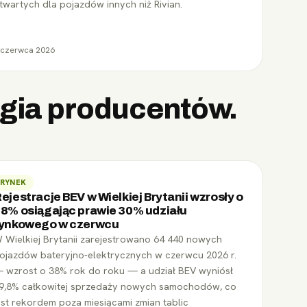
twartych dla pojazdów innych niż Rivian.
 czerwca 2026
tegia producentów.
RYNEK
ejestracje BEV w Wielkiej Brytanii wzrosły o
8% osiągając prawie 30% udziału
ynkowego w czerwcu
 Wielkiej Brytanii zarejestrowano 64 440 nowych
ojazdów bateryjno-elektrycznych w czerwcu 2026 r.
 wzrost o 38% rok do roku — a udział BEV wyniósł
9,8% całkowitej sprzedaży nowych samochodów, co
est rekordem poza miesiącami zmian tablic