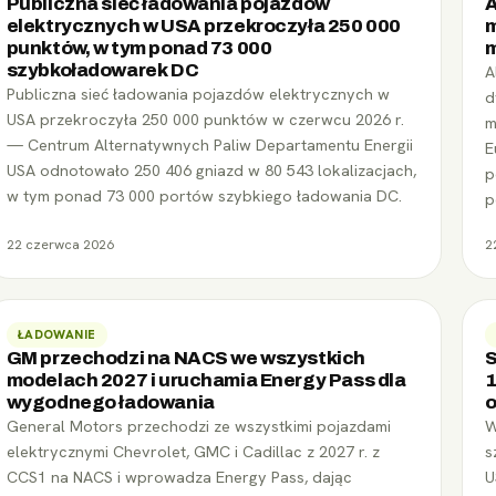
Publiczna sieć ładowania pojazdów
A
elektrycznych w USA przekroczyła 250 000
m
punktów, w tym ponad 73 000
szybkoładowarek DC
A
Publiczna sieć ładowania pojazdów elektrycznych w
d
USA przekroczyła 250 000 punktów w czerwcu 2026 r.
m
— Centrum Alternatywnych Paliw Departamentu Energii
E
USA odnotowało 250 406 gniazd w 80 543 lokalizacjach,
p
w tym ponad 73 000 portów szybkiego ładowania DC.
p
22 czerwca 2026
2
ŁADOWANIE
GM przechodzi na NACS we wszystkich
S
modelach 2027 i uruchamia Energy Pass dla
1
wygodnego ładowania
o
General Motors przechodzi ze wszystkimi pojazdami
W
elektrycznymi Chevrolet, GMC i Cadillac z 2027 r. z
s
CCS1 na NACS i wprowadza Energy Pass, dając
U