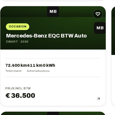
MB
♡
OCCASION
MB
Mercedes-Benz EQC BTW Auto
ZWART
·
2020
72.400 km
411
km
0
kWh
Tellerstand
Actieradius
Accu
PRIJS INCL. BTW
€ 36.500