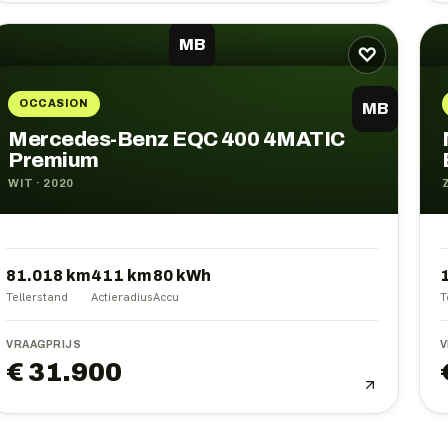
MB
♡
OCCASION
MB
Mercedes-Benz EQC 400 4MATIC
Premium
WIT
·
2020
81.018 km
411
km
80
kWh
Tellerstand
Actieradius
Accu
T
VRAAGPRIJS
V
€ 31.900