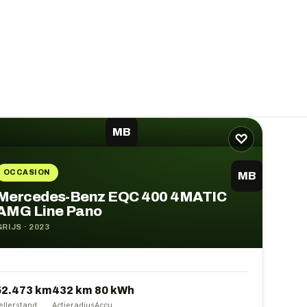
MB
♡
OCCASION
MB
Mercedes-Benz EQC 400 4MATIC
AMG Line Pano
GRIJS
·
2023
52.473 km
432
km
80
kWh
ellerstand
Actieradius
Accu