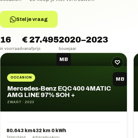
Stel je vraag
16
€ 27.495
2020–2023
in voorraad
vanafprijs
bouwjaar
Mercedes-Benz EQC
occasions
MB
♡
OCCASION
MB
Mercedes-Benz EQC 400 4MATIC
AMG LINE 97% SOH +
ZWART
·
2023
80.643 km
432
km
0
kWh
Tellerstand
Actieradius
Accu