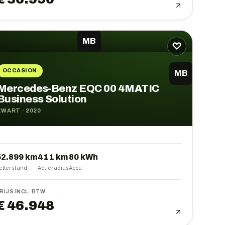
MB
♡
OCCASION
MB
Mercedes-Benz EQC 00 4MATIC
Business Solution
ZWART
·
2020
52.899 km
411
km
80
kWh
ellerstand
Actieradius
Accu
RIJS INCL. BTW
€ 46.948