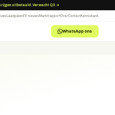
 krijgen uitbetaald. Verwacht Q3 →
ieuws
Laadpalen
EV-nieuws
Marktrapport
Over
Contact
Kennisbank
WhatsApp ons