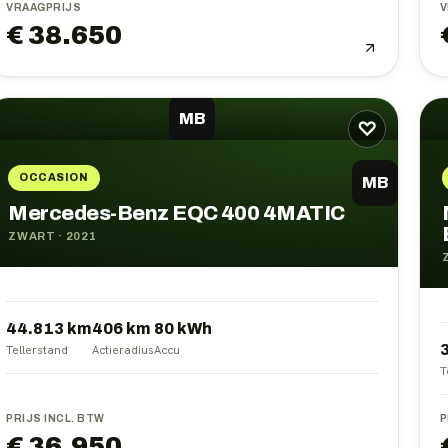
VRAAGPRIJS
V
€ 38.650
MB
♡
OCCASION
MB
Mercedes-Benz EQC 400 4MATIC
ZWART
·
2021
44.813 km
406
km
80
kWh
Tellerstand
Actieradius
Accu
T
PRIJS INCL. BTW
P
€ 36.950