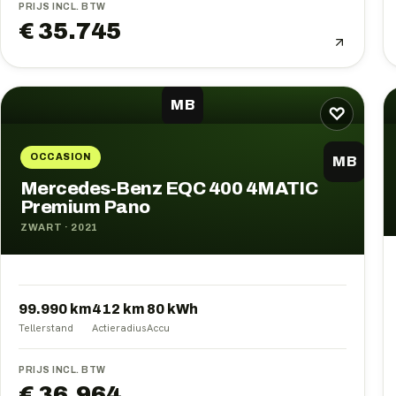
PRIJS INCL. BTW
€ 35.745
MB
♡
OCCASION
MB
Mercedes-Benz EQC 400 4MATIC
Premium Pano
ZWART
·
2021
99.990 km
412
km
80
kWh
Tellerstand
Actieradius
Accu
PRIJS INCL. BTW
€ 36.964