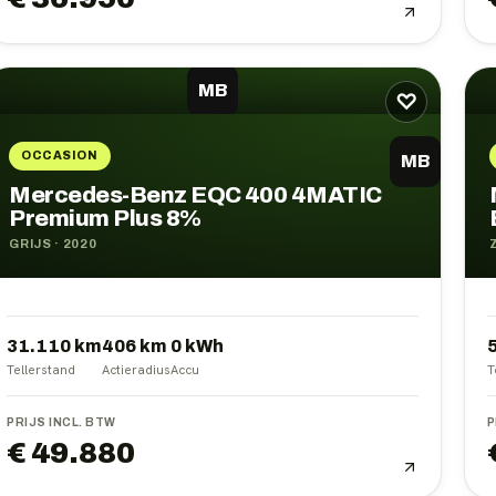
MB
♡
OCCASION
MB
Mercedes-Benz EQC 400 4MATIC
Premium Plus 8%
GRIJS
·
2020
31.110 km
406
km
0
kWh
Tellerstand
Actieradius
Accu
T
PRIJS INCL. BTW
P
€ 49.880