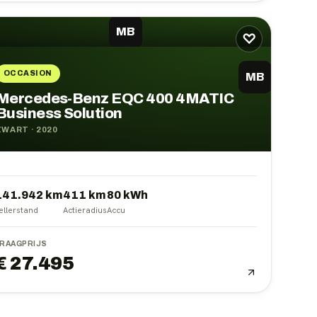
MB
♡
OCCASION
MB
Mercedes-Benz EQC 400 4MATIC
Business Solution
ZWART
·
2020
141.942 km
411
km
80
kWh
ellerstand
Actieradius
Accu
RAAGPRIJS
€ 27.495