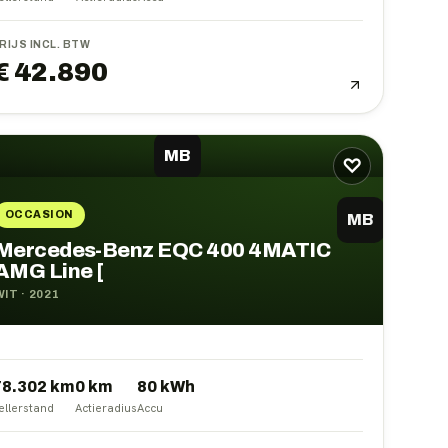
RIJS INCL. BTW
€ 42.890
MB
♡
OCCASION
MB
Mercedes-Benz EQC 400 4MATIC
AMG Line [
WIT
·
2021
78.302 km
0
km
80
kWh
ellerstand
Actieradius
Accu