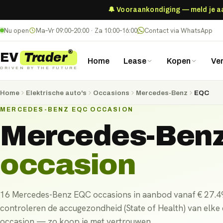
🔔 Vooraankondiging — meld je aan
Nu open
Ma–Vr 09:00–20:00 · Za 10:00–16:00
Contact via WhatsApp
®
Trader
EV
Home
Lease
Kopen
Ve
DRIVEN BY THE FUTURE
Home
Elektrische auto's
Occasions
Mercedes-Benz
EQC
MERCEDES-BENZ EQC OCCASION
Mercedes-Ben
occasion
16 Mercedes-Benz EQC occasions in aanbod vanaf € 27.49
controleren de accugezondheid (State of Health) van elke 
occasion — zo koop je met vertrouwen.