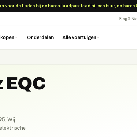
 voor de Laden bij de buren-laadpas: laad bij een buur, de buren
Blog & N
rkopen
Onderdelen
Alle voertuigen
z EQC
5. Wij
elektrische