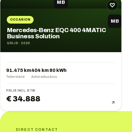
MB
♡
OCCASION
MB
Mercedes-Benz EQC 400 4MATIC
Business Solution
GRIJS
·
2020
91.475 km
404
km
80
kWh
Tellerstand
Actieradius
Accu
PRIJS INCL. BTW
€ 34.888
DIRECT CONTACT