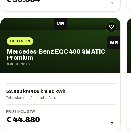
MB
♡
OCCASION
MB
Mercedes-Benz EQC 400 4MATIC
Premium
GRIJS
·
2020
58.900 km
406
km
80
kWh
Tellerstand
Actieradius
Accu
PRIJS INCL. BTW
€ 44.880