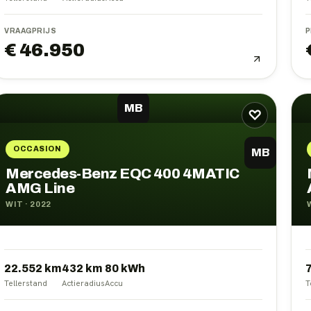
VRAAGPRIJS
P
€ 46.950
MB
♡
OCCASION
MB
Mercedes-Benz EQC 400 4MATIC
AMG Line
WIT
·
2022
22.552 km
432
km
80
kWh
Tellerstand
Actieradius
Accu
T