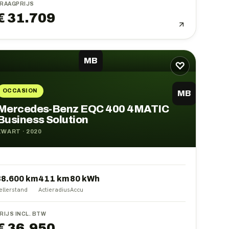
RAAGPRIJS
€ 31.709
MB
♡
OCCASION
MB
Mercedes-Benz EQC 400 4MATIC
Business Solution
ZWART
·
2020
38.600 km
411
km
80
kWh
ellerstand
Actieradius
Accu
RIJS INCL. BTW
€ 36.950