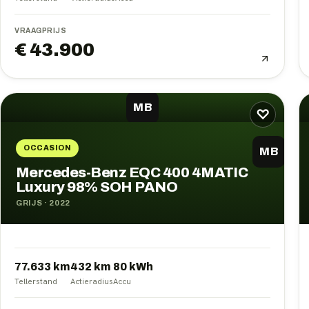
VRAAGPRIJS
€ 43.900
MB
♡
OCCASION
MB
Mercedes-Benz EQC 400 4MATIC
Luxury 98% SOH PANO
GRIJS
·
2022
77.633 km
432
km
80
kWh
Tellerstand
Actieradius
Accu