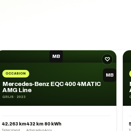
MB
♡
OCCASION
MB
Mercedes-Benz EQC 400 4MATIC
AMG Line
GRIJS
·
2023
42.263 km
432
km
80
kWh
Tellerstand
Actieradius
Accu
T