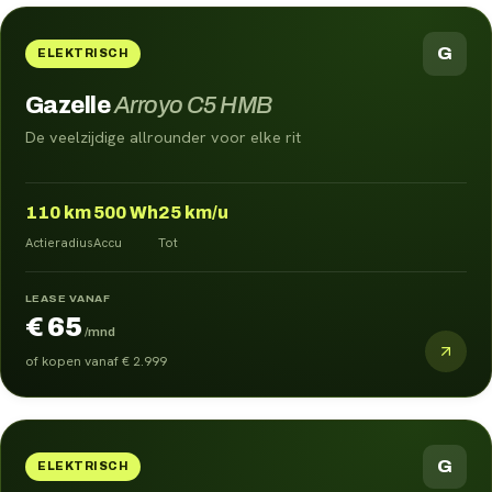
G
ELEKTRISCH
Gazelle
Arroyo C5 HMB
De veelzijdige allrounder voor elke rit
110
km
500
Wh
25
km/u
Actieradius
Accu
Tot
LEASE VANAF
€ 65
/mnd
of kopen vanaf
€ 2.999
G
ELEKTRISCH