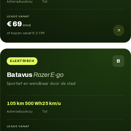
Actieradius
Accu
Tot
LEASE VANAF
€ 69
/mnd
of kopen vanaf
€ 3.199
B
ELEKTRISCH
Batavus
Razer E-go
Sportief en wendbaar door de stad
105
km
500
Wh
25
km/u
Actieradius
Accu
Tot
LEASE VANAF