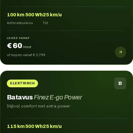
100
km
500
Wh
25
km/u
Actieradius
Accu
Tot
LEASE VANAF
€ 60
/mnd
of kopen vanaf
€ 2.799
B
ELEKTRISCH
Batavus
Finez E-go Power
Stijlvol comfort met extra power
115
km
500
Wh
25
km/u