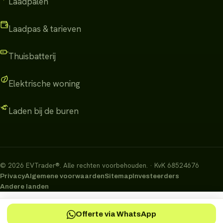
Laadpalen
Laadpas & tarieven
Thuisbatterij
Elektrische woning
Laden bij de buren
©
2026
EVTrader®
.
Alle rechten voorbehouden.
· KvK 68524676
Privacy
Algemene voorwaarden
Sitemap
Investeerders
Andere landen
Offerte via WhatsApp