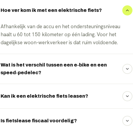
Hoe ver kom ik met een elektrische fiets?
Afhankelijk van de accu en het ondersteuningsniveau
haalt u 60 tot 150 kilometer op één lading. Voor het
dagelijkse woon-werkverkeer is dat ruim voldoende.
Wat is het verschil tussen een e-bike en een
speed-pedelec?
Een gewone e-bike ondersteunt tot 25 km/u, een speed-
pedelec tot 45 km/u. Voor een speed-pedelec gelden
Kan ik een elektrische fiets leasen?
aanvullende eisen zoals een kenteken en helmplicht.
Ja, via private lease rijdt u voor een vast maandbedrag
inclusief onderhoud en verzekering. Ook financieren is
Is fietslease fiscaal voordelig?
mogelijk. Wij regelen het voor u.