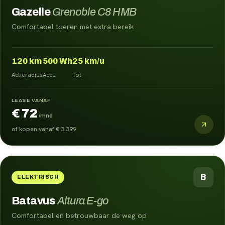
Gazelle
Grenoble C8 HMB
Comfortabel toeren met extra bereik
120
km
500
Wh
25
km/u
Actieradius
Accu
Tot
LEASE VANAF
€ 72
/mnd
of kopen vanaf
€ 3.399
B
ELEKTRISCH
Batavus
Altura E-go
Comfortabel en betrouwbaar de weg op