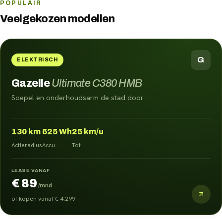
POPULAIR
Veelgekozen modellen
G
ELEKTRISCH
Gazelle
Ultimate C380 HMB
Soepel en onderhoudsarm de stad door
130
km
625
Wh
25
km/u
Actieradius
Accu
Tot
LEASE VANAF
€ 89
/mnd
of kopen vanaf
€ 4.299