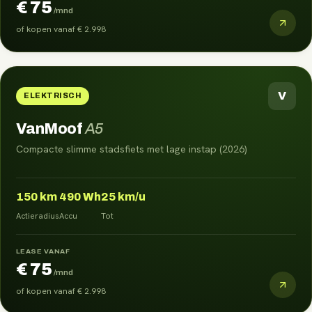
€ 75
/mnd
of kopen vanaf
€ 2.998
V
ELEKTRISCH
VanMoof
A5
Compacte slimme stadsfiets met lage instap (2026)
150
km
490
Wh
25
km/u
Actieradius
Accu
Tot
LEASE VANAF
€ 75
/mnd
of kopen vanaf
€ 2.998