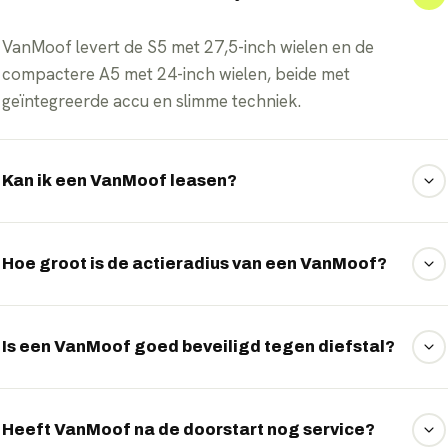
VanMoof levert de S5 met 27,5-inch wielen en de
compactere A5 met 24-inch wielen, beide met
geïntegreerde accu en slimme techniek.
Kan ik een VanMoof leasen?
Ja, EVTrader regelt fietslease en financiering voor de
VanMoof, zodat u zonder grote eenmalige aanschaf op
Hoe groot is de actieradius van een VanMoof?
een nieuwe e-bike rijdt.
Afhankelijk van het ondersteuningsniveau rijdt u met een
VanMoof tot circa 150 kilometer op één lading.
Is een VanMoof goed beveiligd tegen diefstal?
Ja, VanMoof staat bekend om zijn geïntegreerde slot,
alarm en gps-tracking via de app, waarmee u de fiets kunt
Heeft VanMoof na de doorstart nog service?