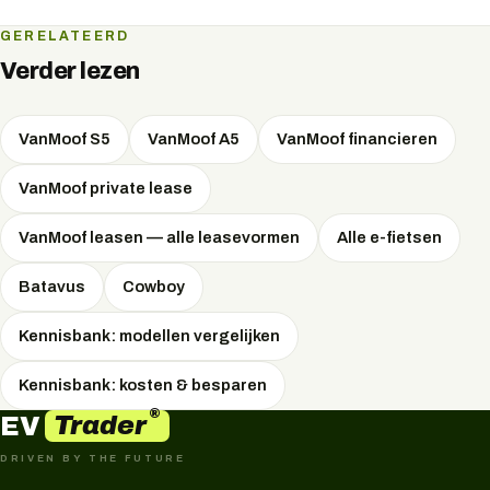
volgen en vergrendelen.
Ja, na de doorstart beschikt VanMoof opnieuw over een
GERELATEERD
servicenetwerk en onderdelenvoorziening voor
Verder lezen
onderhoud en reparatie.
VanMoof S5
VanMoof A5
VanMoof financieren
VanMoof private lease
VanMoof leasen — alle leasevormen
Alle e-fietsen
Batavus
Cowboy
Kennisbank: modellen vergelijken
Kennisbank: kosten & besparen
®
Trader
EV
DRIVEN BY THE FUTURE