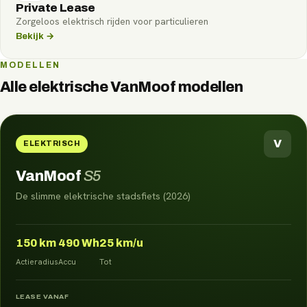
Private Lease
Zorgeloos elektrisch rijden voor particulieren
Bekijk →
MODELLEN
Alle elektrische
VanMoof
modellen
V
ELEKTRISCH
VanMoof
S5
De slimme elektrische stadsfiets (2026)
150
km
490
Wh
25
km/u
Actieradius
Accu
Tot
LEASE VANAF