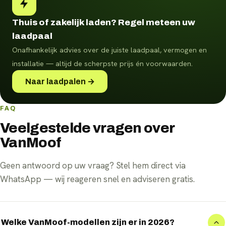
Thuis of zakelijk laden? Regel meteen uw
laadpaal
Onafhankelijk advies over de juiste laadpaal, vermogen en
installatie — altijd de scherpste prijs én voorwaarden.
Naar laadpalen →
FAQ
Veelgestelde vragen over
VanMoof
Geen antwoord op uw vraag? Stel hem direct via
WhatsApp — wij reageren snel en adviseren gratis.
Welke VanMoof-modellen zijn er in 2026?