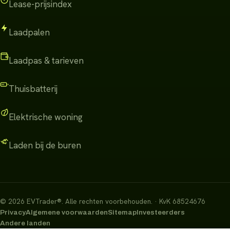
Lease-prijsindex
Laadpalen
Laadpas & tarieven
Thuisbatterij
Elektrische woning
Laden bij de buren
©
2026
EVTrader®
.
Alle rechten voorbehouden.
· KvK 68524676
Privacy
Algemene voorwaarden
Sitemap
Investeerders
Andere landen