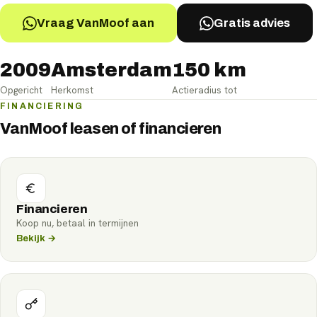
Vraag VanMoof aan
Gratis advies
2009
Amsterdam
150 km
Opgericht
Herkomst
Actieradius tot
FINANCIERING
VanMoof leasen of financieren
Financieren
Koop nu, betaal in termijnen
Bekijk →