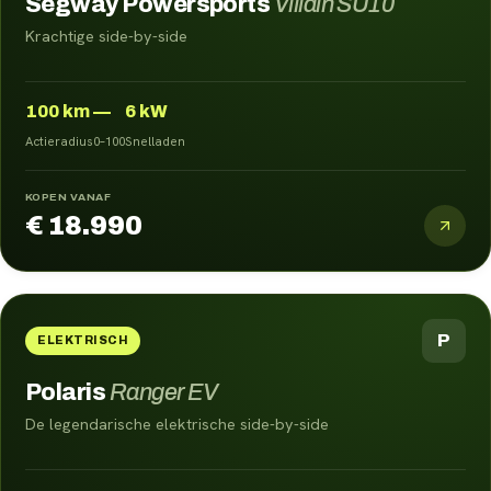
Segway Powersports
Villain SU10
Krachtige side-by-side
100
km
—
6 kW
Actieradius
0–100
Snelladen
KOPEN VANAF
€ 18.990
P
ELEKTRISCH
Polaris
Ranger EV
De legendarische elektrische side-by-side