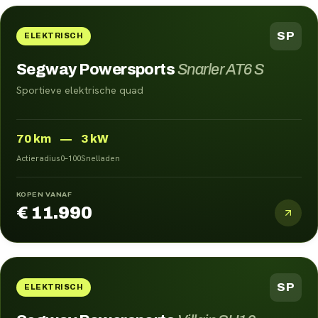
SP
ELEKTRISCH
Segway Powersports
Snarler AT6 S
Sportieve elektrische quad
70
km
—
3 kW
Actieradius
0–100
Snelladen
KOPEN VANAF
€ 11.990
SP
ELEKTRISCH