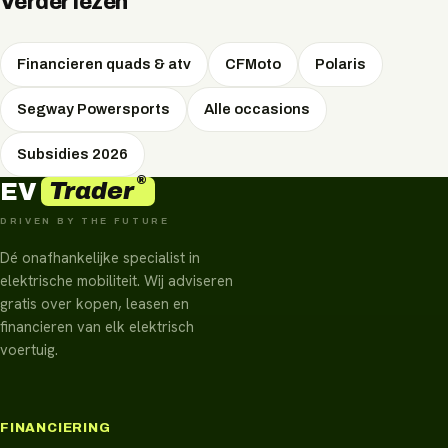
geluidsniveau blijft de rust op het erf en in de natuur
Verder lezen
behouden.
Financieren quads & atv
CFMoto
Polaris
Segway Powersports
Alle occasions
Subsidies 2026
®
Trader
EV
DRIVEN BY THE FUTURE
Dé onafhankelijke specialist in
elektrische mobiliteit. Wij adviseren
gratis over kopen, leasen en
financieren van elk elektrisch
voertuig.
FINANCIERING