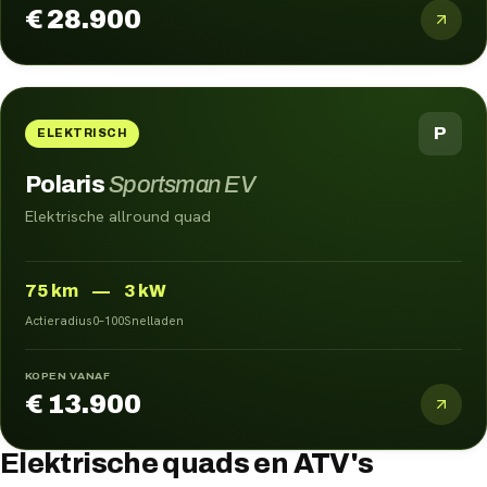
€ 28.900
P
ELEKTRISCH
Polaris
Sportsman EV
Elektrische allround quad
75
km
—
3 kW
Actieradius
0–100
Snelladen
KOPEN VANAF
€ 13.900
Elektrische quads en ATV's