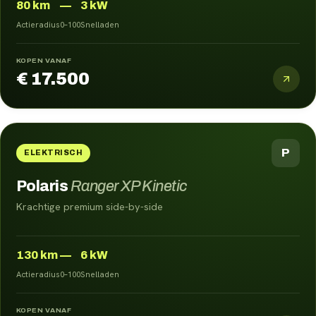
80
km
—
3 kW
Actieradius
0–100
Snelladen
KOPEN VANAF
€ 17.500
P
ELEKTRISCH
Polaris
Ranger XP Kinetic
Krachtige premium side-by-side
130
km
—
6 kW
Actieradius
0–100
Snelladen
KOPEN VANAF