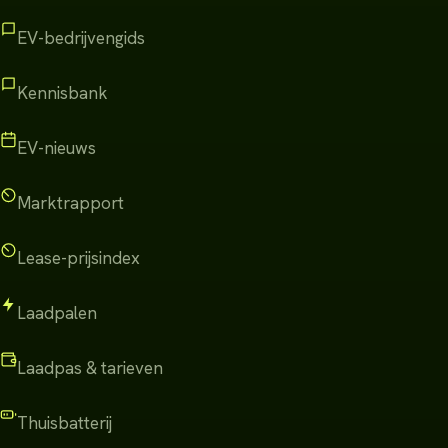
EV-bedrijvengids
Kennisbank
EV-nieuws
Marktrapport
Lease-prijsindex
Laadpalen
Laadpas & tarieven
Thuisbatterij