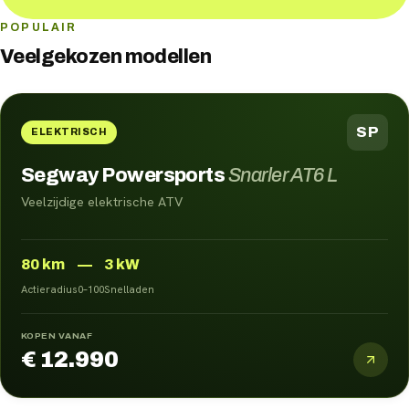
POPULAIR
Veelgekozen modellen
SP
ELEKTRISCH
Segway Powersports
Snarler AT6 L
Veelzijdige elektrische ATV
80
km
—
3 kW
Actieradius
0–100
Snelladen
KOPEN VANAF
€ 12.990