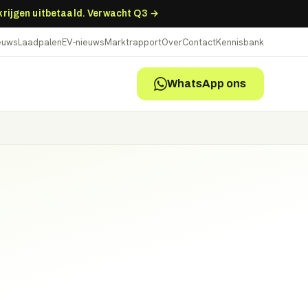
 krijgen uitbetaald. Verwacht Q3 →
ieuws
Laadpalen
EV-nieuws
Marktrapport
Over
Contact
Kennisbank
WhatsApp ons