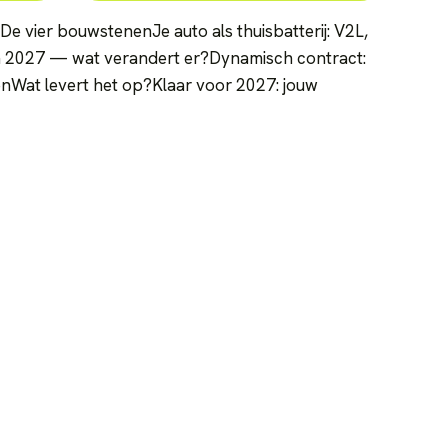
De vier bouwstenen
Je auto als thuisbatterij: V2L,
in 2027 — wat verandert er?
Dynamisch contract:
en
Wat levert het op?
Klaar voor 2027: jouw