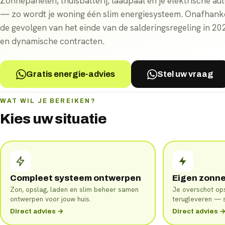
Zonnepanelen, thuisbatterij, laadpaal en je elektrische auto
— zo wordt je woning één slim energiesysteem. Onafhanke
de gevolgen van het einde van de salderingsregeling in 2
en dynamische contracten.
Gratis energie-advies
Stel uw vraag
WAT WIL JE BEREIKEN?
Kies uw situatie
Compleet systeem ontwerpen
Eigen zonn
Zon, opslag, laden en slim beheer samen
Je overschot ops
ontwerpen voor jouw huis.
terugleveren — 
Direct advies →
Direct advies 