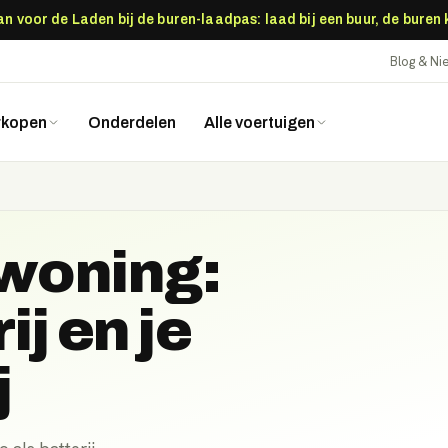
 voor de Laden bij de buren-laadpas: laad bij een buur, de buren
Blog & N
rkopen
Onderdelen
Alle voertuigen
 woning:
ij en je
j