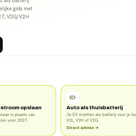
 als batterij
lijke gids met
027, V2G/V2H
estroom opslaan
Auto als thuisbatterij
laan in plaats van
Je EV inzetten als batterij voor je hui
slim vóór 2027.
V2L, V2H of V2G.
→
Direct advies →