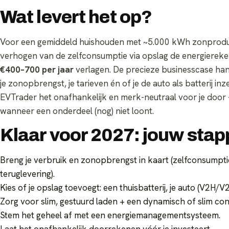
Wat levert het op?
Voor een gemiddeld huishouden met ~5.000 kWh zonproduc
verhogen van de zelfconsumptie via opslag de energierek
€400–700 per jaar
verlagen. De precieze businesscase hang
je zonopbrengst, je tarieven én of je de auto als batterij in
EVTrader het onafhankelijk en merk-neutraal voor je door 
wanneer een onderdeel (nog) niet loont.
Klaar voor 2027: jouw sta
Breng je verbruik en zonopbrengst in kaart (zelfconsumptie
teruglevering).
Kies of je opslag toevoegt: een thuisbatterij, je auto (V2H/V2G
Zorg voor slim, gestuurd laden + een dynamisch of slim con
Stem het geheel af met een energiemanagementsysteem.
Laat het onafhankelijk doorrekenen vóór je investeert.