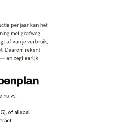
tie per jaar kan het
ening met grofweg
t af van je verbruik,
zet. Daarom rekent
— en zegt eerlijk
ppenplan
 nu vs.
), of allebei.
tract.