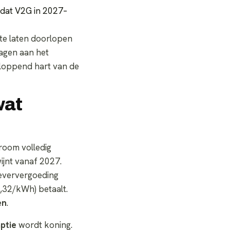
s dat V2G in 2027–
te laten doorlopen
ragen aan het
 kloppend hart van de
wat
room volledig
jnt vanaf 2027.
leververgoeding
,32/kWh) betaalt.
en
.
ptie
wordt koning.