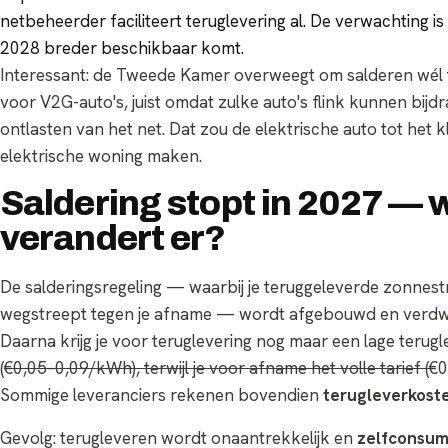
netbeheerder faciliteert teruglevering al. De verwachting i
2028 breder beschikbaar komt.
Interessant: de Tweede Kamer overweegt om salderen wél 
voor V2G-auto's, juist omdat zulke auto's flink kunnen bijd
ontlasten van het net. Dat zou de elektrische auto tot het
elektrische woning maken.
Saldering stopt in 2027 — 
verandert er?
De salderingsregeling — waarbij je teruggeleverde zonnest
wegstreept tegen je afname — wordt afgebouwd en verdwi
Daarna krijg je voor teruglevering nog maar een lage terug
(
€0,05–0,09/kWh), terwijl je voor afname het volle tarief (
€0
Sommige leveranciers rekenen bovendien
terugleverkost
Gevolg: terugleveren wordt onaantrekkelijk en
zelfconsum