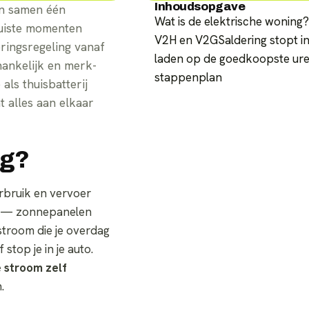
Inhoudsopgave
en samen één
Wat is de elektrische woning?
juiste momenten
V2H en V2G
Saldering stopt 
ringsregeling vanaf
laden op de goedkoopste ur
hankelijk en merk-
stappenplan
 als thuisbatterij
 alles aan elkaar
ng?
erbruik en vervoer
en — zonnepanelen
stroom die je overdag
 stop je in je auto.
e stroom zelf
.