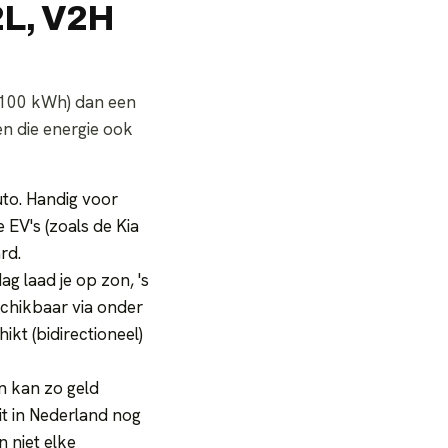
V2L, V2H
0–100 kWh) dan een
en die energie ook
to. Handig voor
EV's (zoals de Kia
rd.
g laad je op zon, 's
schikbaar via onder
ikt (bidirectioneel)
n kan zo geld
t in Nederland nog
n niet elke