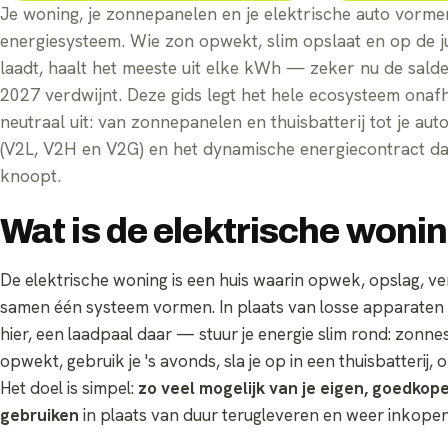
Je woning, je zonnepanelen en je elektrische auto vorm
energiesysteem. Wie zon opwekt, slim opslaat en op de 
laadt, haalt het meeste uit elke kWh — zeker nu de salde
2027 verdwijnt. Deze gids legt het hele ecosysteem onaf
neutraal uit: van zonnepanelen en thuisbatterij tot je auto
(V2L, V2H en V2G) en het dynamische energiecontract dat
knoopt.
Wat is de elektrische woni
De elektrische woning is een huis waarin opwek, opslag, v
samen één systeem vormen. In plaats van losse apparat
hier, een laadpaal daar — stuur je energie slim rond: zonne
opwekt, gebruik je 's avonds, sla je op in een thuisbatterij, of
Het doel is simpel:
zo veel mogelijk van je eigen, goedkop
gebruiken
in plaats van duur terugleveren en weer inkopen