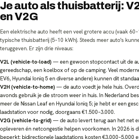
Je auto als thuisbatterij: 
en V2G
Een elektrische auto heeft een veel grotere accu (vaak 6
typische thuisbatterij (5–10 kWh). Steeds meer auto's kunn
teruggeven. Er zijn drie niveaus:
V2L (vehicle-to-load)
— een gewoon stopcontact uit de au
gereedschap, een koelbox of op de camping. Veel moderne 
EV6, Hyundai Ioniq 5 en diverse andere) kunnen dit standaa
V2H (vehicle-to-home)
— de auto voedt je hele huis. Overda
avonds gebruik je die stroom weer in huis. In Nederland be
meer de Nissan Leaf en Hyundai Ioniq 5; je hebt er een gesch
laadstation voor nodig, doorgaans €1.500–3.000.
V2G (vehicle-to-grid)
— de auto levert terug aan het net e
opleveren én netcongestie helpen voorkomen. In 2026 is di
beperkt: bidirectionele laadstations kosten €3.000–5.000 e