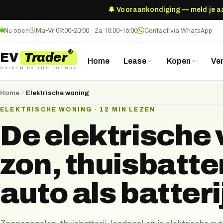
🔔 Vooraankondiging — meld je aan
Nu open
Ma–Vr 09:00–20:00 · Za 10:00–16:00
Contact via WhatsApp
®
Trader
EV
Home
Lease
Kopen
Ve
DRIVEN BY THE FUTURE
Home
Elektrische woning
ELEKTRISCHE WONING · 12 MIN LEZEN
De elektrische
zon, thuisbatter
auto als batteri