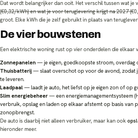
Dat wordt belangrijker dan ooit. Het verschil tussen wat je
(
€0,32/kWh) en wat je voor teruglevering krijgt na 2027 (
€0
groot. Elke kWh die je zelf gebruikt in plaats van teruglever
De vier bouwstenen
Een elektrische woning rust op vier onderdelen die elkaar 
Zonnepanelen
— je eigen, goedkoopste stroom, overdag
Thuisbatterij
— slaat overschot op voor de avond, zodat je
te leveren.
Laadpaal
— laadt je auto, het liefst op je eigen zon of op
Slim energiebeheer
— een energiemanagementsysteem (H
verbruik, opslag en laden op elkaar afstemt op basis van pr
zonopbrengst.
De auto is daarbij niet alleen verbruiker, maar kan ook
ops
hieronder meer.