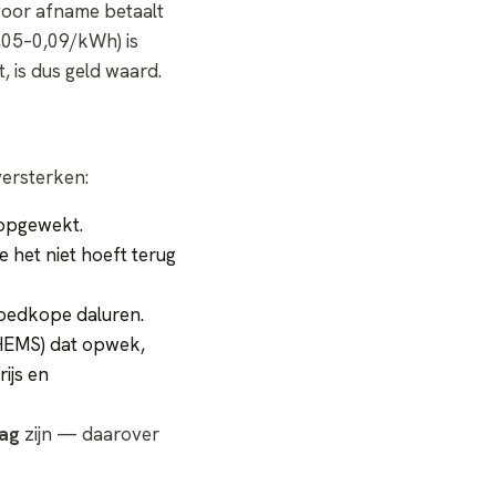
 voor afname betaalt
,05–0,09/kWh) is
t, is dus geld waard.
versterken:
 opgewekt.
 het niet hoeft terug
 goedkope daluren.
EMS) dat opwek,
ijs en
lag
zijn — daarover