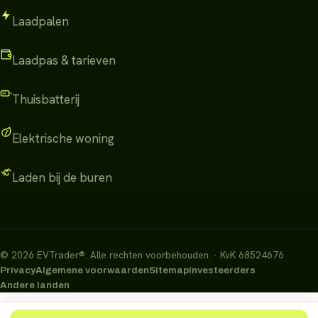
Laadpalen
Laadpas & tarieven
Thuisbatterij
Elektrische woning
Laden bij de buren
©
2026
EVTrader®
.
Alle rechten voorbehouden.
· KvK 68524676
Privacy
Algemene voorwaarden
Sitemap
Investeerders
Andere landen