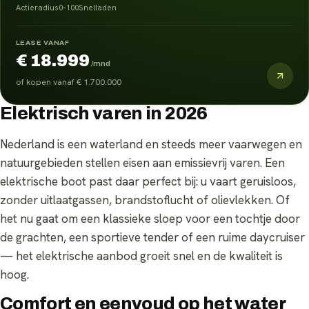
Actieradius
0–100
Snelladen
LEASE VANAF
€ 18.999
/mnd
of kopen vanaf
€ 1.700.000
Elektrisch varen in 2026
Nederland is een waterland en steeds meer vaarwegen en
natuurgebieden stellen eisen aan emissievrij varen. Een
elektrische boot past daar perfect bij: u vaart geruisloos,
zonder uitlaatgassen, brandstoflucht of olievlekken. Of
het nu gaat om een klassieke sloep voor een tochtje door
de grachten, een sportieve tender of een ruime daycruiser
— het elektrische aanbod groeit snel en de kwaliteit is
hoog.
Comfort en eenvoud op het water