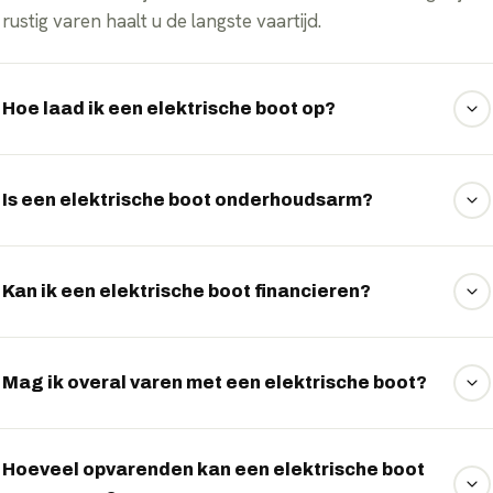
rustig varen haalt u de langste vaartijd.
Hoe laad ik een elektrische boot op?
U laadt een elektrische boot op aan een
walstroomaansluiting bij de steiger of in de loods. Steeds
Is een elektrische boot onderhoudsarm?
meer jachthavens bieden laadpunten aan.
Ja, een elektrische vaarmotor heeft veel minder
bewegende delen dan een verbrandingsmotor en vraagt
Kan ik een elektrische boot financieren?
daardoor aanzienlijk minder onderhoud.
Ja, EVTrader biedt voor boten financieren en financial
lease aan, zodat u de investering kunt spreiden. Wij
Mag ik overal varen met een elektrische boot?
vergelijken de financiers voor u.
Een elektrische boot is uitstekend geschikt voor
vaargebieden waar emissievrij of stil varen verplicht is,
Hoeveel opvarenden kan een elektrische boot