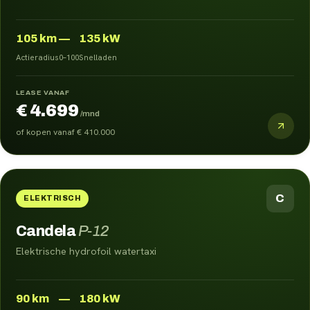
105
km
—
135 kW
Actieradius
0–100
Snelladen
LEASE VANAF
€ 4.699
/mnd
of kopen vanaf
€ 410.000
C
ELEKTRISCH
Candela
P-12
Elektrische hydrofoil watertaxi
90
km
—
180 kW