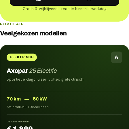
Gratis & vrijblijvend · reactie binnen 1 werkdag
POPULAIR
Veelgekozen modellen
A
ELEKTRISCH
Axopar
25 Electric
Sportieve dagcruiser, volledig elektrisch
70
km
—
50 kW
Actieradius
0–100
Snelladen
LEASE VANAF