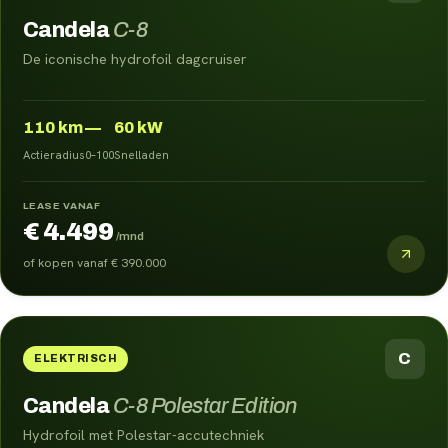
Candela
C-8
De iconische hydrofoil dagcruiser
110
km
—
60 kW
Actieradius
0–100
Snelladen
LEASE VANAF
€ 4.499
/mnd
of kopen vanaf
€ 390.000
C
ELEKTRISCH
Candela
C-8 Polestar Edition
Hydrofoil met Polestar-accutechniek