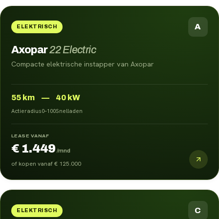
A
ELEKTRISCH
Axopar
22 Electric
Compacte elektrische instapper van Axopar
55
km
—
40 kW
Actieradius
0–100
Snelladen
LEASE VANAF
€ 1.449
/mnd
of kopen vanaf
€ 125.000
C
ELEKTRISCH