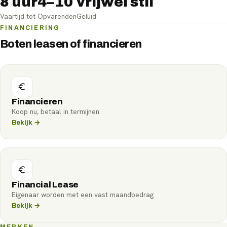
8 uur
4–10
vrijwel stil
Vaartijd tot
Opvarenden
Geluid
FINANCIERING
Boten leasen of financieren
Financieren
Koop nu, betaal in termijnen
Bekijk →
Financial Lease
Eigenaar worden met een vast maandbedrag
Bekijk →
MERKEN