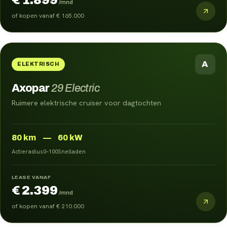
€ 1.899
/mnd
of kopen vanaf
€ 165.000
A
ELEKTRISCH
Axopar
29 Electric
Ruimere elektrische cruiser voor dagtochten
80
km
—
60 kW
Actieradius
0–100
Snelladen
LEASE VANAF
€ 2.399
/mnd
of kopen vanaf
€ 210.000