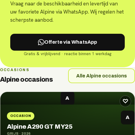
Vraag naar de beschikbaarheid en levertijd van
uw favoriete Alpine via WhatsApp. Wij regelen het
scherpste aanbod.
Offerte via WhatsApp
Gratis & vrijblijvend · reactie binnen 1 werkdag
OCCASIONS
Alle
Alpine
occasions
Alpine
occasions
A
♡
OCCASION
A
Alpine A290 GT MY25
GRIJS
·
2026