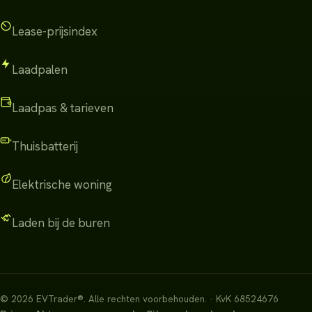
Lease-prijsindex
Laadpalen
Laadpas & tarieven
Thuisbatterij
Elektrische woning
Laden bij de buren
©
2026
EVTrader®
.
Alle rechten voorbehouden.
· KvK 68524676