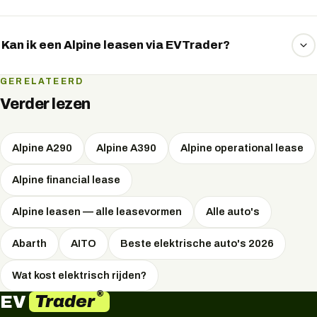
aandrijflijn.
Ja. Ondanks het sportieve karakter biedt de A290 een
actieradius en laadsnelheid die ruim voldoende zijn voor
Kan ik een Alpine leasen via EVTrader?
woon-werkverkeer en dagelijkse ritten in de stad en op de
snelweg.
Ja. EVTrader regelt de Alpine A290 via operational lease,
GERELATEERD
private lease of koop. Wij vergelijken onafhankelijk en
Verder lezen
regelen de scherpste prijs én voorwaarden. Vraag uw
voorstel via WhatsApp.
Alpine A290
Alpine A390
Alpine operational lease
Alpine financial lease
Alpine leasen — alle leasevormen
Alle auto's
Abarth
AITO
Beste elektrische auto's 2026
Wat kost elektrisch rijden?
®
Trader
EV