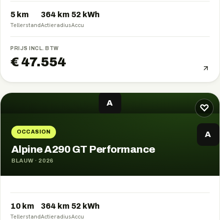
5 km
364
km
52
kWh
Tellerstand
Actieradius
Accu
PRIJS INCL. BTW
€ 47.554
A
♡
OCCASION
A
Alpine A290 GT Performance
BLAUW
·
2026
10 km
364
km
52
kWh
Tellerstand
Actieradius
Accu