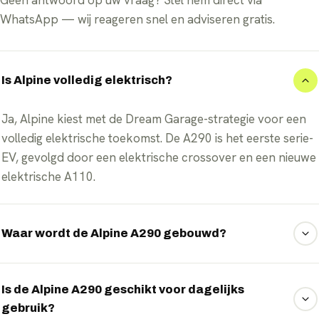
Geen antwoord op uw vraag? Stel hem direct via
WhatsApp — wij reageren snel en adviseren gratis.
Is Alpine volledig elektrisch?
Ja, Alpine kiest met de Dream Garage-strategie voor een
volledig elektrische toekomst. De A290 is het eerste serie-
EV, gevolgd door een elektrische crossover en een nieuwe
elektrische A110.
Waar wordt de Alpine A290 gebouwd?
De Alpine A290 wordt geproduceerd binnen de Renault
Group in Frankrijk en deelt zijn basisplatform met de
Is de Alpine A290 geschikt voor dagelijks
gebruik?
Renault 5, met een door Alpine aangescherpt onderstel en