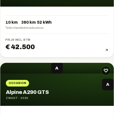
10 km
380
km
52
kWh
Tellerstand
Actieradius
Accu
PRIJS INCL. BTW
€ 42.500
A
♡
OCCASION
A
Alpine A290 GTS
ZWART
·
2026