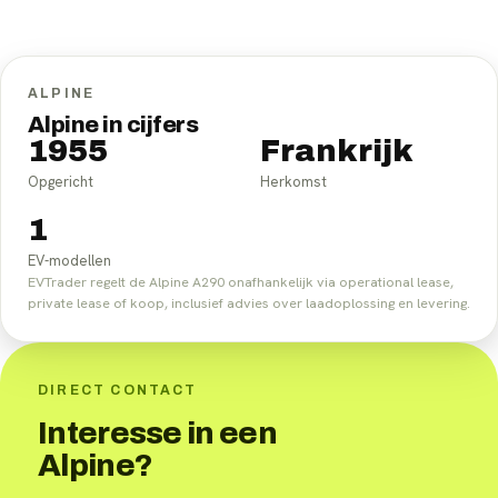
ALPINE
Alpine in cijfers
1955
Frankrijk
Opgericht
Herkomst
1
EV-modellen
EVTrader regelt de Alpine A290 onafhankelijk via operational lease,
private lease of koop, inclusief advies over laadoplossing en levering.
DIRECT CONTACT
Interesse in een
Alpine?