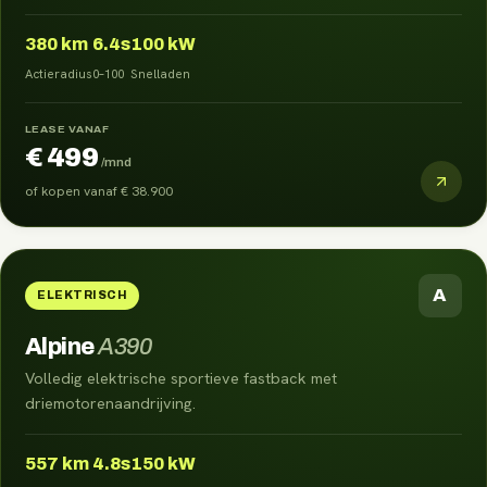
380
km
6.4s
100 kW
Actieradius
0–100
Snelladen
LEASE VANAF
€ 499
/mnd
of kopen vanaf
€ 38.900
A
ELEKTRISCH
Alpine
A390
Volledig elektrische sportieve fastback met
driemotorenaandrijving.
557
km
4.8s
150 kW