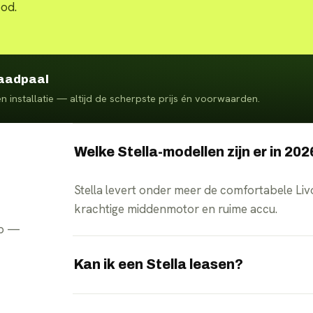
bod.
laadpaal
n installatie — altijd de scherpste prijs én voorwaarden.
Welke Stella-modellen zijn er in 20
Stella levert onder meer de comfortabele Liv
krachtige middenmotor en ruime accu.
pp —
Kan ik een Stella leasen?
Ja, EVTrader regelt fietslease en financierin