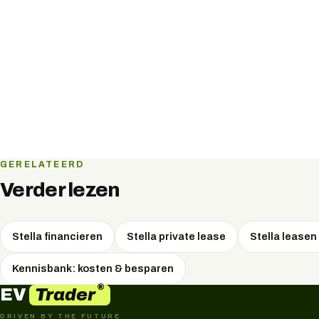
GERELATEERD
Verder lezen
Stella financieren
Stella private lease
Stella leasen
Kennisbank: kosten & besparen
®
Trader
EV
DRIVEN BY THE FUTURE