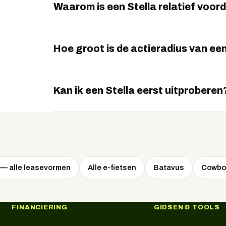
aanschaf op een nieuwe e-bike rijdt.
Waarom is een Stella relatief voord
Stella verkoopt rechtstreeks aan de consum
uitrusting krijgt voor een scherpe prijs.
Hoe groot is de actieradius van een
Afhankelijk van het model en ondersteuningsni
kilometer op één lading.
Kan ik een Stella eerst uitproberen
Ja, Stella heeft eigen testwinkels waar u mode
thuisbezorgd.
 — alle leasevormen
Alle e-fietsen
Batavus
Cowbo
FINANCIERING
GIDSEN & TOOLS