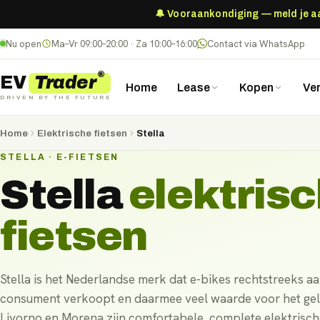
🔔 Vooraankondiging — meld je aan
Nu open
Ma–Vr 09:00–20:00 · Za 10:00–16:00
Contact via WhatsApp
®
Trader
EV
Home
Lease
Kopen
Ve
DRIVEN BY THE FUTURE
Home
Elektrische fietsen
Stella
STELLA · E-FIETSEN
Stella
elektris
fietsen
Stella is het Nederlandse merk dat e-bikes rechtstreeks a
consument verkoopt en daarmee veel waarde voor het gel
Livorno en Morena zijn comfortabele, complete elektrisch