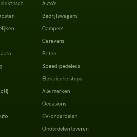
elektrisch
Auto's
dkosten
Bedrijfswagens
lijken
Campers
Caravans
 auto
Boten
g
Speed-pedelecs
Elektrische steps
SoH)
Alle merken
Occasions
auto
EV-onderdelen
Onderdelen leveren