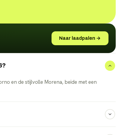
Naar laadpalen →
26?
orno en de stijlvolle Morena, beide met een
g voor de Stella, zodat u zonder grote eenmalige