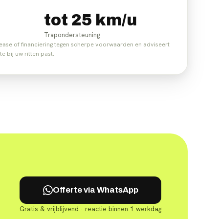
tot 25 km/u
Trapondersteuning
tslease of financiering tegen scherpe voorwaarden en adviseert
 bij uw ritten past.
Offerte via WhatsApp
Gratis & vrijblijvend · reactie binnen 1 werkdag