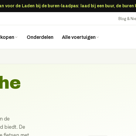
 voor de Laden bij de buren-laadpas: laad bij een buur, de buren
Blog & N
rkopen
Onderdelen
Alle voertuigen
che
an de
d biedt. De
e fietsen met