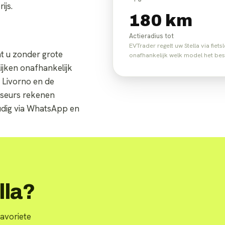
ijs.
180 km
Actieradius tot
EVTrader regelt uw Stella via fie
dat u zonder grote
onafhankelijk welk model het beste
lijken onafhankelijk
 Livorno en de
iseurs rekenen
oudig via WhatsApp en
lla?
avoriete