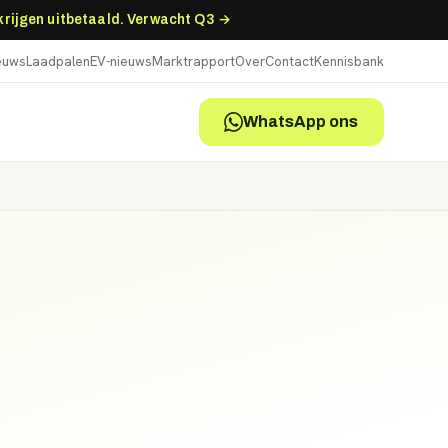
 krijgen uitbetaald. Verwacht Q3 →
ieuws
Laadpalen
EV-nieuws
Marktrapport
Over
Contact
Kennisbank
WhatsApp ons