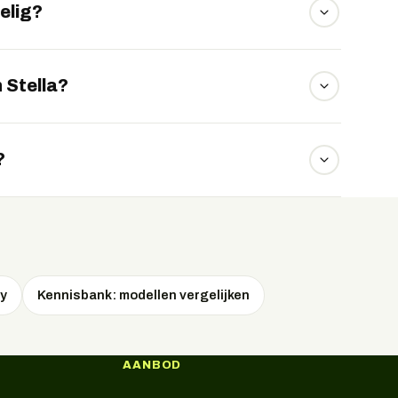
elig?
ent zonder tussenhandel, waardoor u veel
 Stella?
veau rijdt u met een Stella tot circa 180
?
llen kunt proefrijden, en de fiets wordt rijklaar
y
Kennisbank: modellen vergelijken
AANBOD