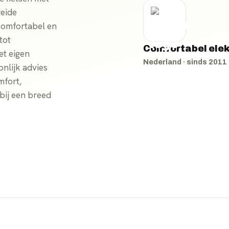
reide
 comfortabel en
tot
Comfortabel elek
et eigen
Nederland
· sinds
2011
nlijk advies
mfort,
bij een breed