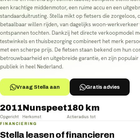
een krachtige middenmotor, een ruime accu en een uitgeb
standaarduitrusting. Stella mikt op fietsers die zorgeloos,
betaalbaar willen rijden, van dagelijks woon-werkverkeer 
ontspannen tochten. Dankzij het directe verkoopmodel m
testwinkels en thuisbezorging combineert het merk persoo
met een scherpe prijs. De fietsen staan bekend om hun co
betrouwbaarheid en uitgebreide garantie, en zijn populair 
publiek in heel Nederland.
Vraag Stella aan
Gratis advies
2011
Nunspeet
180 km
Opgericht
Herkomst
Actieradius tot
FINANCIERING
Stella leasen of financieren