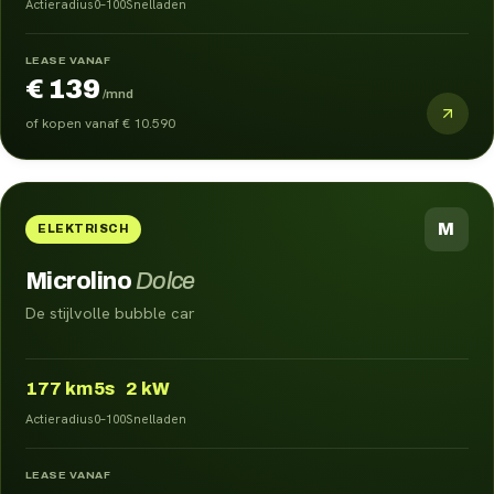
Actieradius
0–100
Snelladen
LEASE VANAF
€ 139
/mnd
of kopen vanaf
€ 10.590
M
ELEKTRISCH
Microlino
Dolce
De stijlvolle bubble car
177
km
5s
2 kW
Actieradius
0–100
Snelladen
LEASE VANAF