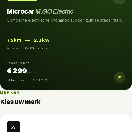
Microcar
M.GO Electric
Compacte elektrische brommobiel voor zuinige stadsritten.
75
km
—
2.3 kW
Actieradius
0–100
Snelladen
LEASE VANAF
€ 299
/mnd
of kopen vanaf
€ 23.950
MERKEN
Kies uw merk
A