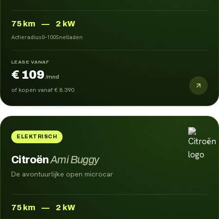
75
km
—
2 kW
Actieradius
0–100
Snelladen
LEASE VANAF
€ 109
/mnd
of kopen vanaf
€ 8.390
ELEKTRISCH
Citroën
Ami Buggy
De avontuurlijke open microcar
75
km
—
2 kW