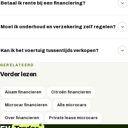
ondernemers. Wij vergelijken de financiers en regelen de
Betaal ik rente bij een financiering?
aanvraag voor u.
Ja, u betaalt rente over het geleende bedrag. EVTrader
vergelijkt meerdere financiers om de scherpste rente voor
Moet ik onderhoud en verzekering zelf regelen?
u te vinden.
Ja, bij financieren regelt u zelf het onderhoud en de
verzekering, omdat u eigenaar bent van het voertuig.
Kan ik het voertuig tussentijds verkopen?
Ja, omdat u eigenaar bent, kunt u het voertuig verkopen.
GERELATEERD
De resterende financiering wordt dan afgelost met de
Verder lezen
verkoopopbrengst.
Aixam financieren
Citroën financieren
Microcar financieren
Alle microcars
Over financieren
Private lease microcars
®