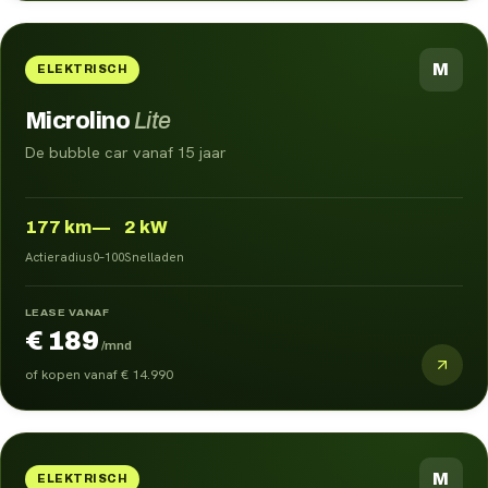
M
ELEKTRISCH
Microlino
Lite
De bubble car vanaf 15 jaar
177
km
—
2 kW
Actieradius
0–100
Snelladen
LEASE VANAF
€ 189
/mnd
of kopen vanaf
€ 14.990
M
ELEKTRISCH