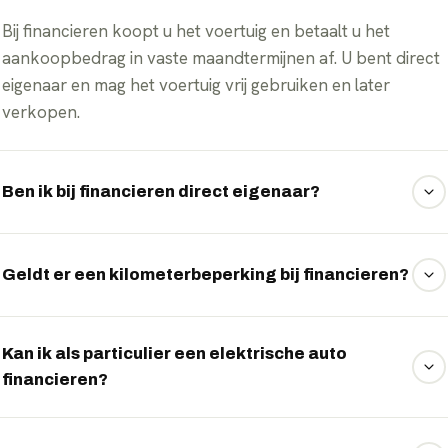
Bij financieren koopt u het voertuig en betaalt u het
aankoopbedrag in vaste maandtermijnen af. U bent direct
eigenaar en mag het voertuig vrij gebruiken en later
verkopen.
Ben ik bij financieren direct eigenaar?
Ja, anders dan bij lease bent u bij financieren vanaf de
aankoop eigenaar van het elektrische voertuig.
Geldt er een kilometerbeperking bij financieren?
Nee, er is geen kilometerbeperking. U rijdt onbeperkt
zonder bij te betalen voor extra kilometers.
Kan ik als particulier een elektrische auto
financieren?
Ja, financieren is geschikt voor zowel particulieren als