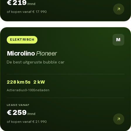
€ 219
/mnd
of kopen vanaf
€ 17.990
M
ELEKTRISCH
Microlino
Pioneer
De best uitgeruste bubble car
228
km
5s
2 kW
Actieradius
0–100
Snelladen
LEASE VANAF
€ 259
/mnd
of kopen vanaf
€ 21.990