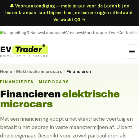
🔔 Vooraankondiging — meld je aan voor de Laden bij de
buren-laadpas: laad bij een buur, de buren krijgen uitbetaald.
Verwacht Q3 →
Nu open
Blog & Nieuws
Laadpalen
EV-nieuws
Marktrapport
Over
Contact
Ke
®
Trader
EV
DRIVEN BY THE FUTURE
Home
Elektrische microcars
Financieren
FINANCIEREN · MICROCARS
Financieren
elektrische
microcars
Met een financiering koopt u het elektrische voertuig en
betaalt u het bedrag in vaste maandtermijnen af. U bent
direct eigenaar. Geschikt voor zowel particulieren als