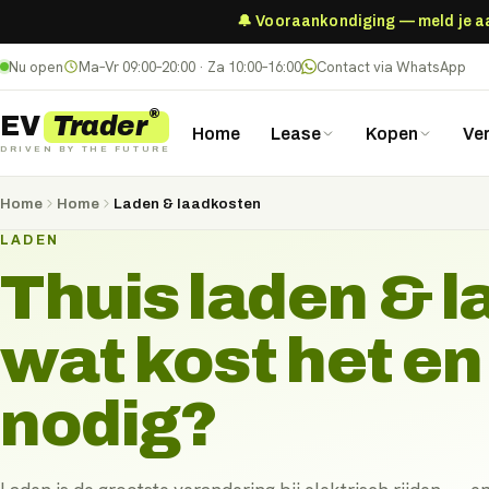
🔔 Vooraankondiging — meld je aan
Nu open
Ma–Vr 09:00–20:00 · Za 10:00–16:00
Contact via WhatsApp
®
Trader
EV
Home
Lease
Kopen
Ve
DRIVEN BY THE FUTURE
Home
Home
Laden & laadkosten
LADEN
Thuis laden & 
wat kost het en
nodig?