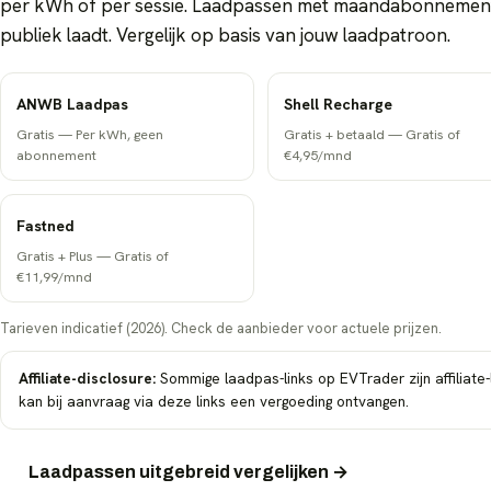
per kWh of per sessie. Laadpassen met maandabonnement 
publiek laadt. Vergelijk op basis van jouw laadpatroon.
ANWB Laadpas
Shell Recharge
Gratis
—
Per kWh, geen
Gratis + betaald
—
Gratis of
abonnement
€4,95/mnd
Fastned
Gratis + Plus
—
Gratis of
€11,99/mnd
Tarieven indicatief (2026). Check de aanbieder voor actuele prijzen.
Affiliate-disclosure:
Sommige laadpas-links op EVTrader zijn affiliate
kan bij aanvraag via deze links een vergoeding ontvangen.
Laadpassen uitgebreid vergelijken →