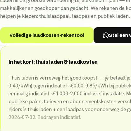
Laden is de grootste verandering bij elektrisch rijden — e
makkelijker en goedkoper dan gedacht. We rekenen de ko
helpen je kiezen: thuislaadpaal, laadpas en publiek laden.
Volledige laadkosten-rekentool
Stel een
In het kort: thuis laden & laadkosten
Thuis laden is verreweg het goedkoopst — je betaalt je 
0,40/kWh) tegen indicatief ~€0,50-0,85/kWh bij publiek
eenmalig indicatief ~€1.000-2.000 inclusief installatie. Me
publieke palen; tarieven en abonnementskosten versch
rijders is thuis laden + een laadpas voor onderweg de
2026-07-02
. Bedragen indicatief.