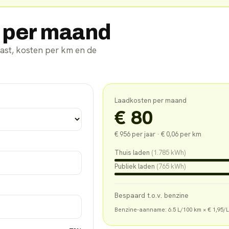
n per maand
dlast, kosten per km en de
Laadkosten per maand
€ 80
€ 956
per jaar ·
€ 0,06
per km
Thuis laden
(
1.785
kWh)
Publiek laden
(
765
kWh)
Bespaard t.o.v. benzine
Benzine-aanname:
6.5
L/100 km ×
€ 1,95
/L