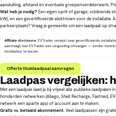
aansluiting, afstand en eventuele groepenverdelerwerk. Prij
Wat heb je nodig?
Een eigen oprit of garage, voldoende s
kW), en een gecertificeerde elektricien voor de installatie
parkeerplaats? Vraag je gemeente om een laadpaal op stra
Affiliate-disclosure:
EVTrader verwijst naar gecertificeerde installatie
aanvraagt, kan EVTrader een vergoeding ontvangen — zonder meerkost
installateur te kiezen.
Offerte thuislaadpaal aanvragen
Laadpas vergelijken: h
Met een laadpas laad je bij vrijwel alle publieke laadpalen
honderden netwerken (Allego, Shell Recharge, Fastned, EV-Po
netwerk een aparte app of account aan te maken.
Gratis vs. betaald abonnement.
Veel laadpassen zijn grat