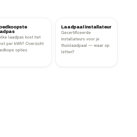
oedkoopste
Laadpaal installateur
aadpas
Gecertificeerde
lke laadpas kost het
installateurs voor je
nst per kWh? Overzicht
thuislaadpaal — waar op
edkope opties.
letten?