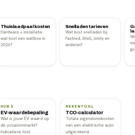
Thuislaadpaal kosten
Snelladen tarieven
G
l
Hardware + installatie:
Wat kost snelladen bij
We
wat kost een wallbox in
Fastned, Shell, Ionity en
mi
2026?
anderen?
go
HUB 5
REKENTOOL
EV-waardebepaling
TCO-calculator
Wat is jouw EV waard op
Totale eigendomskosten
de occasionmarkt?
van een elektrische auto
Indicatieve tool.
uitgerekend.