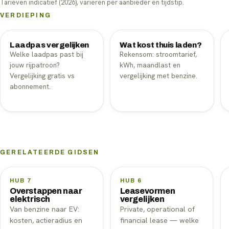
Tarieven indicatief (2026), variëren per aanbieder en tijdstip.
VERDIEPING
Laadpas vergelijken
Wat kost thuis laden?
Welke laadpas past bij
Rekensom: stroomtarief,
jouw rijpatroon?
kWh, maandlast en
Vergelijking gratis vs
vergelijking met benzine.
abonnement.
GERELATEERDE GIDSEN
HUB 7
HUB 6
Overstappen naar
Leasevormen
elektrisch
vergelijken
Van benzine naar EV:
Private, operational of
kosten, actieradius en
financial lease — welke