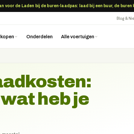
 voor de Laden bij de buren-laadpas: laad bij een buur, de buren
Blog & N
rkopen
Onderdelen
Alle voertuigen
laadkosten:
 wat heb je