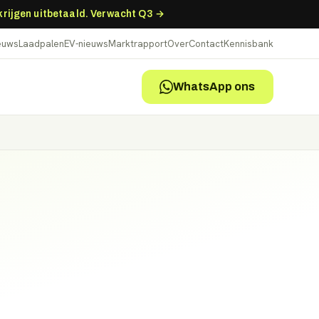
 krijgen uitbetaald. Verwacht Q3 →
ieuws
Laadpalen
EV-nieuws
Marktrapport
Over
Contact
Kennisbank
WhatsApp ons