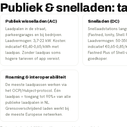
Publiek & snelladen: t
Publiek wisselladen (AC)
Snelladen (DC)
Laadpalen in de straat,
Snellaadstations lan
parkeergarages en bij bedrijven.
(Fastned, Ionity, Shell
Laadvermogen: 3,7-22 kW. Kosten:
Laadvermogen: 50-350
indicatief €0,40-0,65/kWh met
indicatief €0,65-0,85
laadpas. Zonder laadpas soms
Fastned Plus of Shel
hogere tarieven of app vereist.
goedkoper.
Roaming & interoperabiliteit
De meeste laadpassen werken via
het OCPI/Hubject-protocol. Één
laadpas = toegang tot 90%+ van alle
publieke laadpalen in NL.
Grensoverschrijdend laden werkt bij
de meeste Europese netwerken.