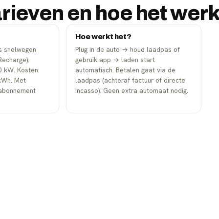
arieven en hoe het werk
Hoe werkt het?
gs snelwegen
Plug in de auto → houd laadpas of
 Recharge).
gebruik app → laden start
 kW. Kosten:
automatisch. Betalen gaat via de
/kWh. Met
laadpas (achteraf factuur of directe
l-abonnement
incasso). Geen extra automaat nodig.