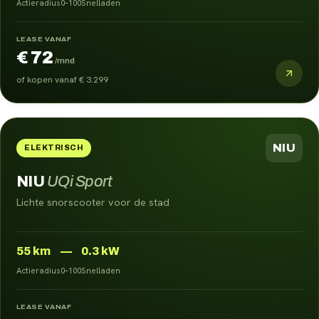
Actieradius
0–100
Snelladen
LEASE VANAF
€ 72
/mnd
of kopen vanaf
€ 3.299
NIU
ELEKTRISCH
NIU
UQi Sport
Lichte snorscooter voor de stad
55
km
—
0.3 kW
Actieradius
0–100
Snelladen
LEASE VANAF