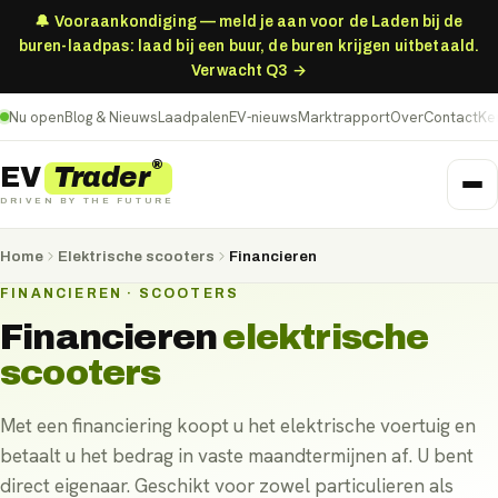
🔔 Vooraankondiging — meld je aan voor de Laden bij de
buren-laadpas: laad bij een buur, de buren krijgen uitbetaald.
Verwacht Q3 →
Nu open
Blog & Nieuws
Laadpalen
EV-nieuws
Marktrapport
Over
Contact
Ke
®
Trader
EV
DRIVEN BY THE FUTURE
Home
Elektrische scooters
Financieren
FINANCIEREN · SCOOTERS
Financieren
elektrische
scooters
Met een financiering koopt u het elektrische voertuig en
betaalt u het bedrag in vaste maandtermijnen af. U bent
direct eigenaar. Geschikt voor zowel particulieren als