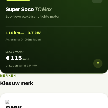
Super Soco
TC Max
Sportieve elektrische lichte motor
110
km
—
0.7 kW
Actieradius
0–100
Snelladen
LEASE VANAF
€ 115
/mnd
of kopen vanaf
€ 5.499
MERKEN
Kies uw merk