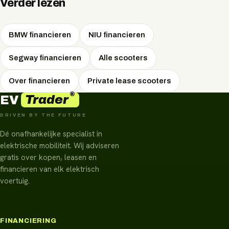
De resterende financiering wordt dan afgelost met de
Verder lezen
verkoopopbrengst.
BMW financieren
NIU financieren
Segway financieren
Alle scooters
Over financieren
Private lease scooters
®
Trader
EV
DRIVEN BY THE FUTURE
Dé onafhankelijke specialist in
elektrische mobiliteit. Wij adviseren
gratis over kopen, leasen en
financieren van elk elektrisch
voertuig.
FINANCIERING