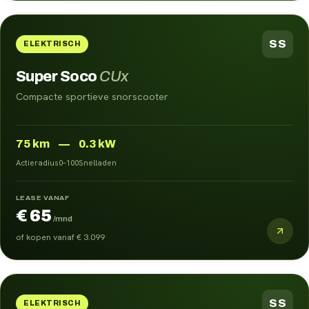
SS
ELEKTRISCH
Super Soco
CUx
Compacte sportieve snorscooter
75
km
—
0.3 kW
Actieradius
0–100
Snelladen
LEASE VANAF
€ 65
/mnd
of kopen vanaf
€ 3.099
SS
ELEKTRISCH