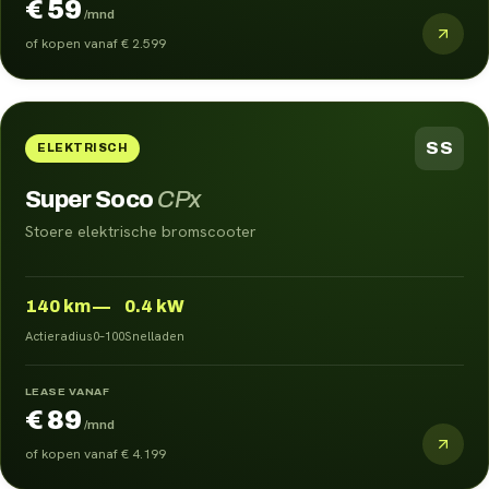
€ 59
/mnd
of kopen vanaf
€ 2.599
SS
ELEKTRISCH
Super Soco
CPx
Stoere elektrische bromscooter
140
km
—
0.4 kW
Actieradius
0–100
Snelladen
LEASE VANAF
€ 89
/mnd
of kopen vanaf
€ 4.199