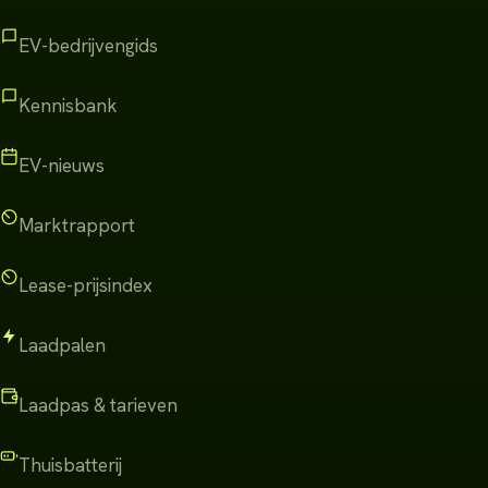
EV-bedrijvengids
Kennisbank
EV-nieuws
Marktrapport
Lease-prijsindex
Laadpalen
Laadpas & tarieven
Thuisbatterij