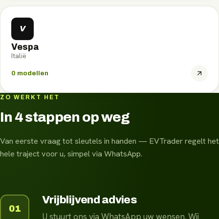
V
Vespa
Italië
0
modellen
ZO WERKT HET
In 4 stappen op weg
Van eerste vraag tot sleutels in handen — EVTrader regelt het
hele traject voor u, simpel via WhatsApp.
Vrijblijvend advies
01
U stuurt ons via WhatsApp uw wensen. Wij