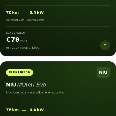
70
km
—
0.4 kW
Actieradius
0–100
Snelladen
LEASE VANAF
€ 79
/mnd
of kopen vanaf
€ 3.699
NIU
ELEKTRISCH
NIU
MQi GT Evo
Compacte en wendbare e-scooter
75
km
—
0.4 kW