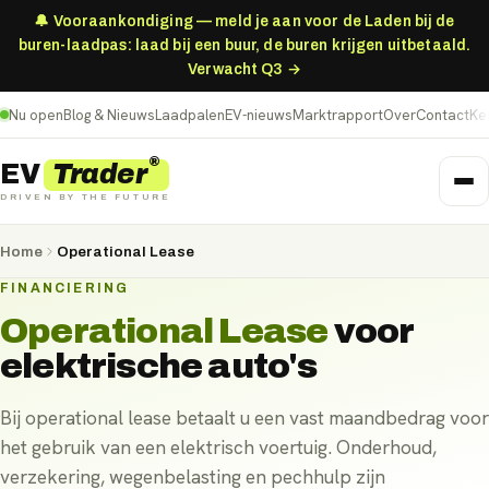
🔔 Vooraankondiging — meld je aan voor de Laden bij de
buren-laadpas: laad bij een buur, de buren krijgen uitbetaald.
Verwacht Q3 →
Nu open
Blog & Nieuws
Laadpalen
EV-nieuws
Marktrapport
Over
Contact
Ke
®
Trader
EV
DRIVEN BY THE FUTURE
Home
Operational Lease
FINANCIERING
Operational Lease
voor
elektrische auto's
Bij operational lease betaalt u een vast maandbedrag voor
het gebruik van een elektrisch voertuig. Onderhoud,
verzekering, wegenbelasting en pechhulp zijn