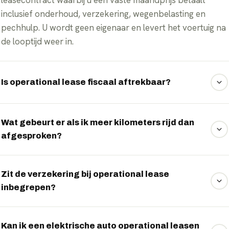
inclusief onderhoud, verzekering, wegenbelasting en
pechhulp. U wordt geen eigenaar en levert het voertuig na
de looptijd weer in.
Is operational lease fiscaal aftrekbaar?
Ja, voor ondernemers is het leasebedrag aftrekbaar van
de winst. Bij privégebruik betaalt u bijtelling, die voor
Wat gebeurt er als ik meer kilometers rijd dan
afgesproken?
elektrische auto's in 2026 nog altijd lager is dan voor
brandstofauto's.
Meerkilometers worden tegen een vooraf afgesproken
tarief verrekend. Rijdt u juist minder, dan krijgt u vaak een
Zit de verzekering bij operational lease
inbegrepen?
deel terug. Wij stellen de kilometerafspraak realistisch in
op uw situatie.
Ja, een all-risk verzekering, onderhoud, banden,
wegenbelasting en pechhulp zitten standaard in het
Kan ik een elektrische auto operational leasen