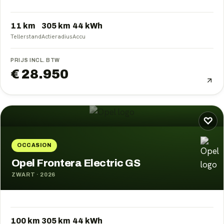
11 km
305
km
44
kWh
Tellerstand
Actieradius
Accu
PRIJS INCL. BTW
€ 28.950
♡
OCCASION
Opel Frontera Electric GS
ZWART
·
2026
100 km
305
km
44
kWh