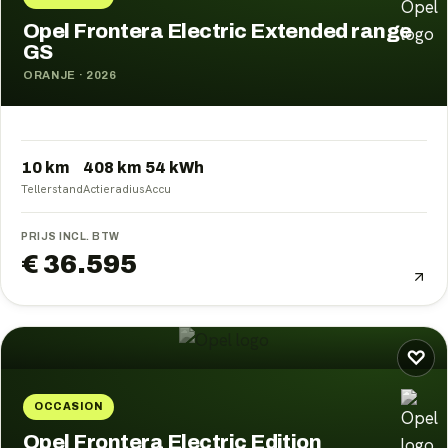
Opel Frontera Electric Extended range
GS
ORANJE
·
2026
10 km
408
km
54
kWh
Tellerstand
Actieradius
Accu
PRIJS INCL. BTW
€ 36.595
♡
OCCASION
Opel Frontera Electric Edition