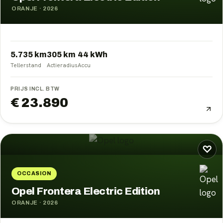
ORANJE
·
2026
5.735 km
305
km
44
kWh
Tellerstand
Actieradius
Accu
PRIJS INCL. BTW
€ 23.890
♡
OCCASION
Opel Frontera Electric Edition
ORANJE
·
2026