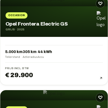
♡
OCCASION
Opel Frontera Electric GS
GRIJS
·
2025
5.000 km
305
km
44
kWh
Tellerstand
Actieradius
Accu
PRIJS INCL. BTW
€ 29.900
♡