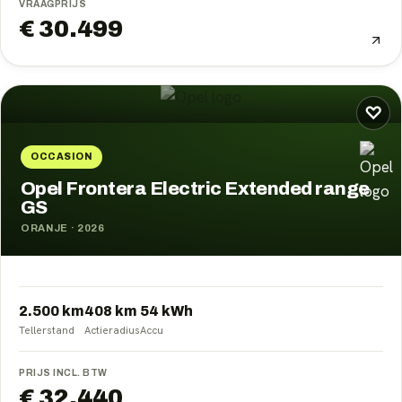
VRAAGPRIJS
€ 30.499
♡
OCCASION
Opel Frontera Electric Extended range
GS
ORANJE
·
2026
2.500 km
408
km
54
kWh
Tellerstand
Actieradius
Accu
PRIJS INCL. BTW
€ 32.440