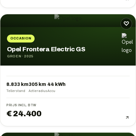
♡
OCCASION
Opel Frontera Electric GS
GROEN
·
2025
8.833 km
305
km
44
kWh
Tellerstand
Actieradius
Accu
PRIJS INCL. BTW
€ 24.400