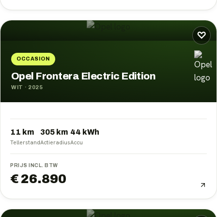
♡
OCCASION
Opel Frontera Electric Edition
WIT
·
2025
11 km
305
km
44
kWh
Tellerstand
Actieradius
Accu
PRIJS INCL. BTW
€ 26.890