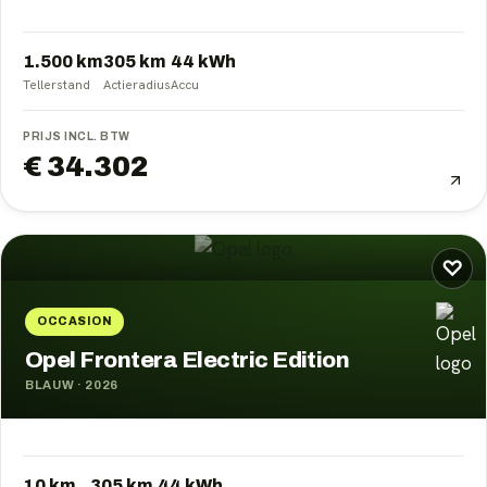
1.500 km
305
km
44
kWh
Tellerstand
Actieradius
Accu
PRIJS INCL. BTW
€ 34.302
♡
OCCASION
Opel Frontera Electric Edition
BLAUW
·
2026
10 km
305
km
44
kWh