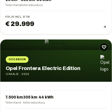
Tellerstand
Actieradius
Accu
PRIJS INCL. BTW
€ 29.999
♡
OCCASION
Opel Frontera Electric Edition
ORANJE
·
2026
7.500 km
305
km
44
kWh
Tellerstand
Actieradius
Accu