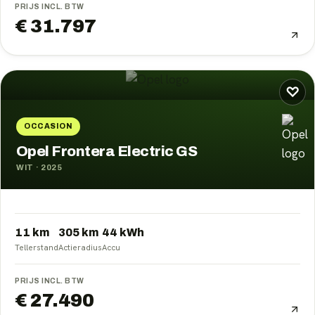
PRIJS INCL. BTW
€ 31.797
♡
OCCASION
Opel Frontera Electric GS
WIT
·
2025
11 km
305
km
44
kWh
Tellerstand
Actieradius
Accu
PRIJS INCL. BTW
€ 27.490