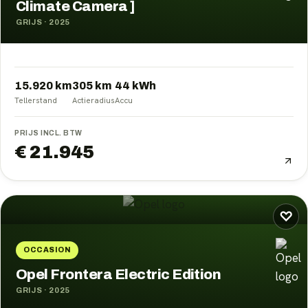
Climate Camera ]
GRIJS
·
2025
15.920 km
305
km
44
kWh
Tellerstand
Actieradius
Accu
PRIJS INCL. BTW
€ 21.945
♡
OCCASION
Opel Frontera Electric Edition
GRIJS
·
2025