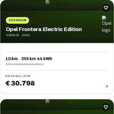
♡
OCCASION
Opel Frontera Electric Edition
ORANJE
·
2026
10 km
305
km
44
kWh
Tellerstand
Actieradius
Accu
PRIJS INCL. BTW
€ 30.798
♡