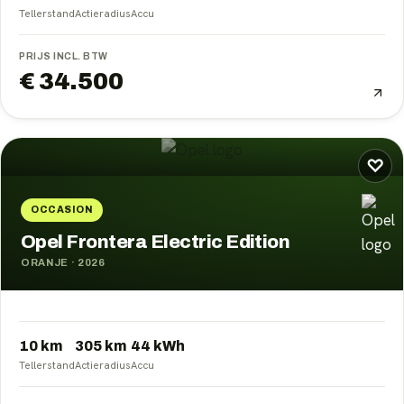
Tellerstand
Actieradius
Accu
PRIJS INCL. BTW
€ 34.500
♡
OCCASION
Opel Frontera Electric Edition
ORANJE
·
2026
10 km
305
km
44
kWh
Tellerstand
Actieradius
Accu