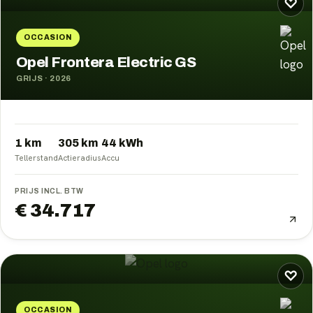
♡
OCCASION
Opel Frontera Electric GS
GRIJS
·
2026
1 km
305
km
44
kWh
Tellerstand
Actieradius
Accu
PRIJS INCL. BTW
€ 34.717
♡
OCCASION