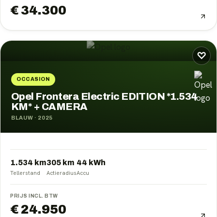
€ 34.300
♡
OCCASION
Opel Frontera Electric EDITION *1.534
KM* + CAMERA
BLAUW
·
2025
1.534 km
305
km
44
kWh
Tellerstand
Actieradius
Accu
PRIJS INCL. BTW
€ 24.950