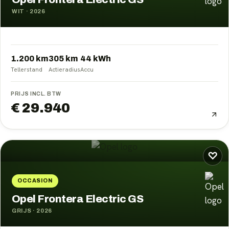
WIT
·
2026
1.200 km
305
km
44
kWh
Tellerstand
Actieradius
Accu
PRIJS INCL. BTW
€ 29.940
♡
OCCASION
Opel Frontera Electric GS
GRIJS
·
2026