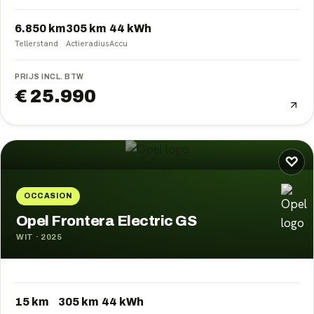
6.850 km
305
km
44
kWh
Tellerstand
Actieradius
Accu
PRIJS INCL. BTW
€ 25.990
♡
OCCASION
Opel Frontera Electric GS
WIT
·
2025
15 km
305
km
44
kWh