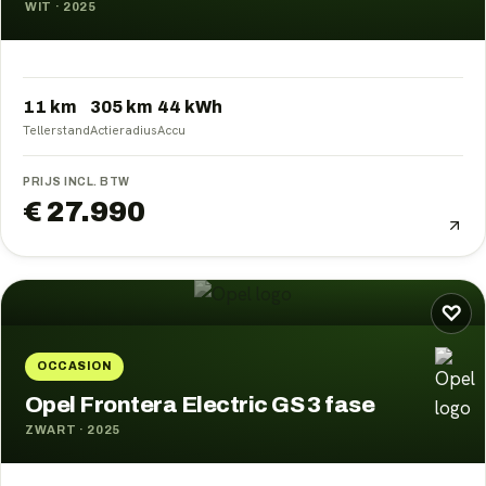
WIT
·
2025
11 km
305
km
44
kWh
Tellerstand
Actieradius
Accu
PRIJS INCL. BTW
€ 27.990
♡
OCCASION
Opel Frontera Electric GS 3 fase
ZWART
·
2025