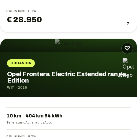
PRIJS INCL. BTW
€ 28.950
♡
OCCASION
Opel Frontera Electric Extended range
Edition
WIT
·
2026
10 km
404
km
54
kWh
Tellerstand
Actieradius
Accu
PRIJS INCL. BTW