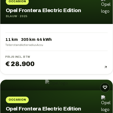
OCCASION
Opel Frontera Electric Edition
BLAUW
·
2025
11 km
305
km
44
kWh
Tellerstand
Actieradius
Accu
PRIJS INCL. BTW
€ 28.900
♡
OCCASION
Opel Frontera Electric Edition