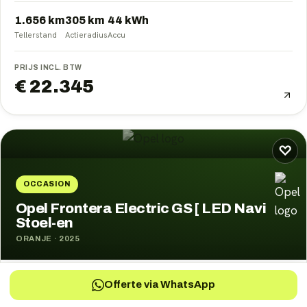
1.656 km
305
km
44
kWh
Tellerstand
Actieradius
Accu
PRIJS INCL. BTW
€ 22.345
♡
OCCASION
Opel Frontera Electric GS [ LED Navi
Stoel-en
ORANJE
·
2025
Offerte via WhatsApp
3.303 km
305
km
44
kWh