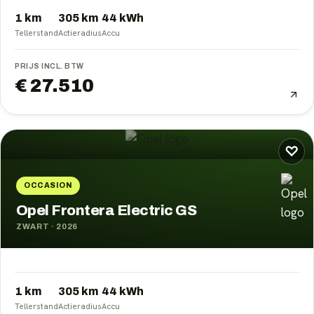
1 km
305
km
44
kWh
Tellerstand
Actieradius
Accu
PRIJS INCL. BTW
€ 27.510
♡
OCCASION
Opel Frontera Electric GS
ZWART
·
2026
1 km
305
km
44
kWh
Tellerstand
Actieradius
Accu