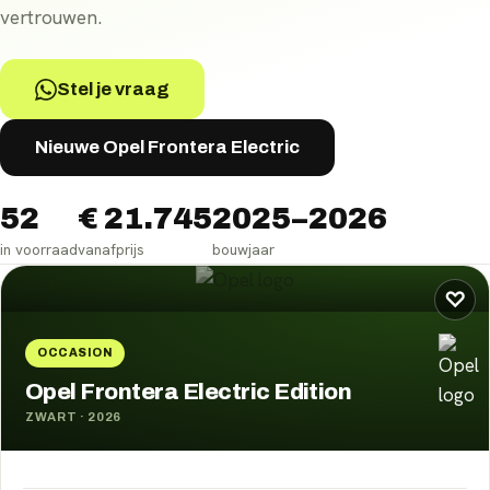
vertrouwen.
Stel je vraag
Nieuwe Opel Frontera Electric
52
€ 21.745
2025–2026
in voorraad
vanafprijs
bouwjaar
Opel Frontera Electric
occasions
♡
OCCASION
Opel Frontera Electric Edition
ZWART
·
2026