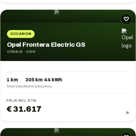
♡
OCCASION
Opel Frontera Electric GS
ORANJE
·
2026
1 km
305
km
44
kWh
Tellerstand
Actieradius
Accu
PRIJS INCL. BTW
€ 31.617