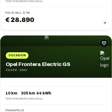
Tellerstand
Actieradius
Accu
PRIJS INCL. BTW
€ 28.890
♡
OCCASION
Opel Frontera Electric GS
ZILVER
·
2025
10 km
305
km
44
kWh
Tellerstand
Actieradius
Accu
VRAAGPRIJS