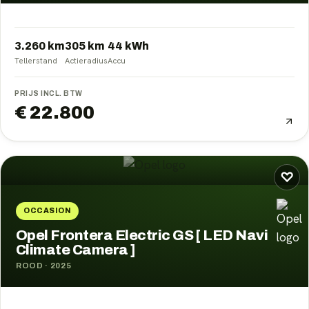
3.260 km
305
km
44
kWh
Tellerstand
Actieradius
Accu
PRIJS INCL. BTW
€ 22.800
♡
OCCASION
Opel Frontera Electric GS [ LED Navi
Climate Camera ]
ROOD
·
2025