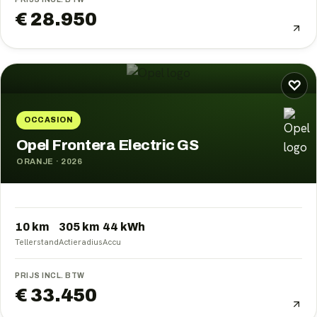
€ 28.950
♡
OCCASION
Opel Frontera Electric GS
ORANJE
·
2026
10 km
305
km
44
kWh
Tellerstand
Actieradius
Accu
PRIJS INCL. BTW
€ 33.450