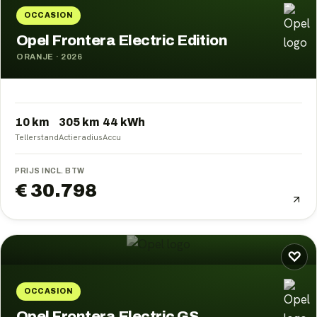
OCCASION
Opel Frontera Electric Edition
ORANJE
·
2026
10 km
305
km
44
kWh
Tellerstand
Actieradius
Accu
PRIJS INCL. BTW
€ 30.798
♡
OCCASION
Opel Frontera Electric GS