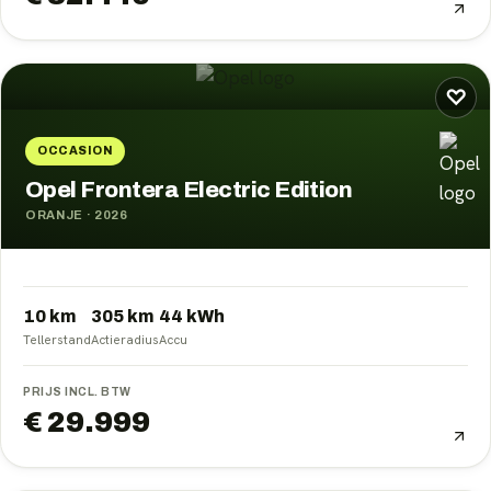
♡
OCCASION
Opel Frontera Electric Edition
ORANJE
·
2026
10 km
305
km
44
kWh
Tellerstand
Actieradius
Accu
PRIJS INCL. BTW
€ 29.999