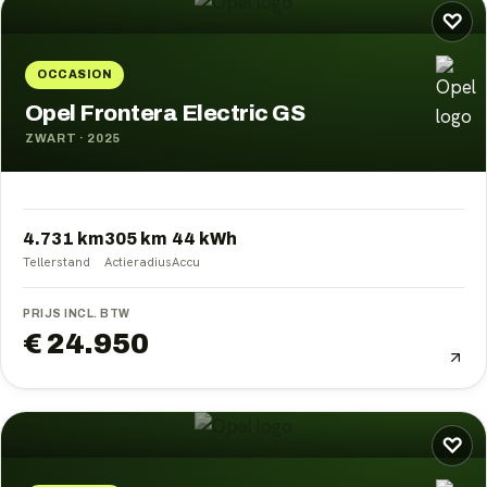
♡
OCCASION
Opel Frontera Electric GS
ZWART
·
2025
4.731 km
305
km
44
kWh
Tellerstand
Actieradius
Accu
PRIJS INCL. BTW
€ 24.950
♡