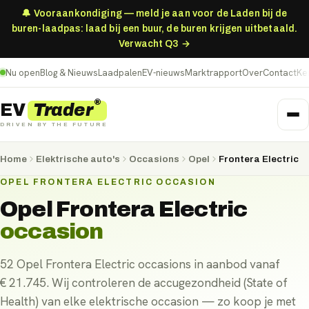
🔔 Vooraankondiging — meld je aan voor de Laden bij de
buren-laadpas: laad bij een buur, de buren krijgen uitbetaald.
Verwacht Q3 →
Nu open
Blog & Nieuws
Laadpalen
EV-nieuws
Marktrapport
Over
Contact
Ke
®
Trader
EV
DRIVEN BY THE FUTURE
Home
Elektrische auto's
Occasions
Opel
Frontera Electric
OPEL FRONTERA ELECTRIC OCCASION
Opel Frontera Electric
occasion
52 Opel Frontera Electric occasions in aanbod vanaf
€ 21.745. Wij controleren de accugezondheid (State of
Health) van elke elektrische occasion — zo koop je met