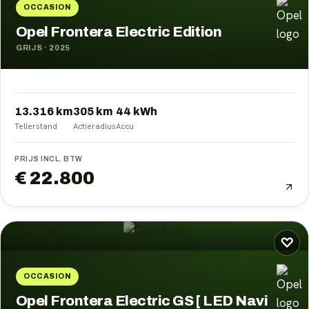
OCCASION
Opel Frontera Electric Edition
GRIJS
·
2025
13.316 km
305
km
44
kWh
Tellerstand
Actieradius
Accu
PRIJS INCL. BTW
€ 22.800
♡
OCCASION
Opel Frontera Electric GS [ LED Navi