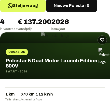
Stel je vraag
Nieuwe Polestar 5
4
€ 137.200
2026
in voorraad
vanafprijs
bouwjaar
Polestar 5
occasions
♡
OCCASION
Polestar 5 Dual Motor Launch Edition
800V
ZWART
·
2026
1 km
670
km
112
kWh
Tellerstand
Actieradius
Accu