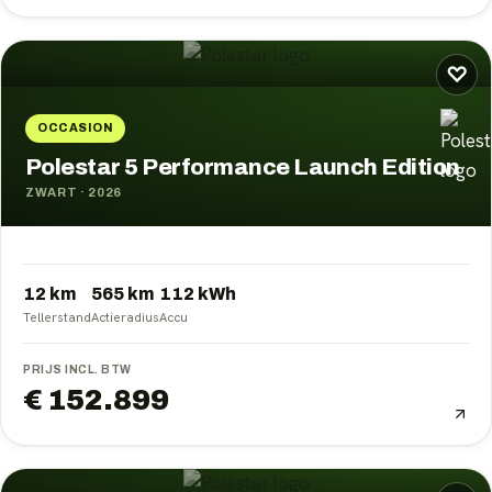
♡
OCCASION
Polestar 5 Performance Launch Edition
ZWART
·
2026
12 km
565
km
112
kWh
Tellerstand
Actieradius
Accu
PRIJS INCL. BTW
€ 152.899