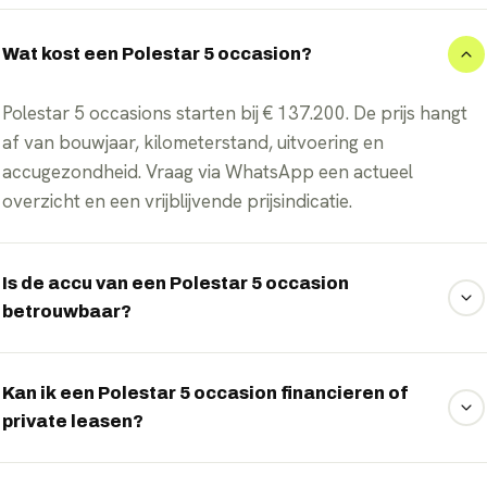
Wat kost een Polestar 5 occasion?
Polestar 5 occasions starten bij € 137.200. De prijs hangt
af van bouwjaar, kilometerstand, uitvoering en
accugezondheid. Vraag via WhatsApp een actueel
overzicht en een vrijblijvende prijsindicatie.
Is de accu van een Polestar 5 occasion
betrouwbaar?
Ja, mits goed gekeurd. Wij controleren de accuconditie
(State of Health) van elke elektrische occasion; de WLTP-
Kan ik een Polestar 5 occasion financieren of
private leasen?
actieradius van dit model loopt op tot 670 km. Zo weet je
vooraf wat de resterende capaciteit en actieradius zijn.
Ja. De meeste elektrische occasions kun je financieren of