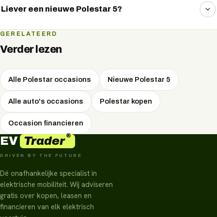
via private lease rijden. We vergelijken vrijblijvend de
Liever een nieuwe Polestar 5?
maandlasten — vraag het via WhatsApp.
Dat kan ook. Bekijk de nieuwe Polestar 5 met de actuele
GERELATEERD
specificaties en lease- en koopopties op de modelpagina.
Verder lezen
Alle Polestar occasions
Nieuwe Polestar 5
Alle auto's occasions
Polestar kopen
Occasion financieren
®
Trader
EV
DRIVEN BY THE FUTURE
Dé onafhankelijke specialist in
elektrische mobiliteit. Wij adviseren
gratis over kopen, leasen en
financieren van elk elektrisch