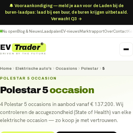
🔔 Vooraankondiging — meld je aan voor de Laden bij de
buren-laadpas: laad bij een buur, de buren krijgen uitbetaald.
Verwacht Q3 →
Nu open
Blog & Nieuws
Laadpalen
EV-nieuws
Marktrapport
Over
Contact
Ke
®
Trader
EV
DRIVEN BY THE FUTURE
Home
Elektrische auto's
Occasions
Polestar
5
POLESTAR 5 OCCASION
Polestar 5
occasion
4 Polestar 5 occasions in aanbod vanaf € 137.200. Wij
controleren de accugezondheid (State of Health) van elke
elektrische occasion — zo koop je met vertrouwen.