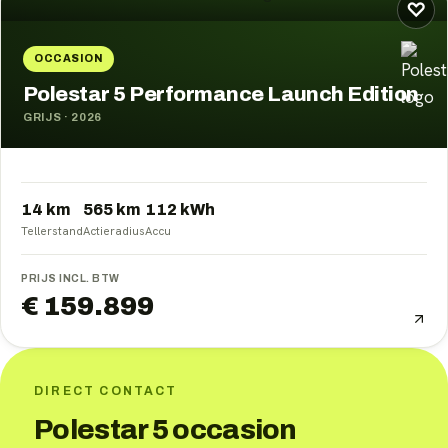
♡
OCCASION
Polestar 5 Performance Launch Edition
GRIJS
·
2026
14 km
565
km
112
kWh
Tellerstand
Actieradius
Accu
PRIJS INCL. BTW
€ 159.899
DIRECT CONTACT
Polestar 5 occasion