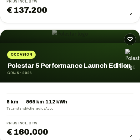
PRIJS INCL. BTW
€ 137.200
♡
OCCASION
Polestar 5 Performance Launch Edition
GRIJS
·
2026
8 km
565
km
112
kWh
Tellerstand
Actieradius
Accu
PRIJS INCL. BTW
€ 160.000