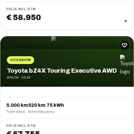
PRIJS INCL. BTW
€ 58.950
♡
OCCASION
Toyota bZ4X Touring Executive AWD
BRUIN
·
2026
5.000 km
520
km
75
kWh
Tellerstand
Actieradius
Accu
PRIJS INCL. BTW