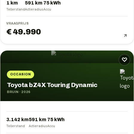
1 km
591
km
75
kWh
Tellerstand
Actieradius
Accu
VRAAGPRIJS
€ 49.990
♡
OCCASION
Toyota bZ4X Touring Dynamic
BRUIN
·
2026
3.142 km
591
km
75
kWh
Tellerstand
Actieradius
Accu