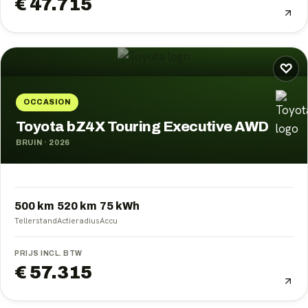
€ 47.715
♡
OCCASION
Toyota bZ4X Touring Executive AWD
BRUIN
·
2026
500 km
520
km
75
kWh
Tellerstand
Actieradius
Accu
PRIJS INCL. BTW
€ 57.315