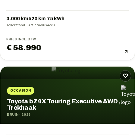
3.000 km
520
km
75
kWh
Tellerstand
Actieradius
Accu
PRIJS INCL. BTW
€ 58.990
♡
OCCASION
Toyota bZ4X Touring Executive AWD ,
Trekhaak
BRUIN
·
2026