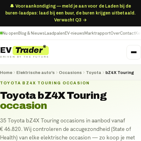
🔔 Vooraankondiging — meld je aan voor de Laden bij de
buren-laadpas: laad bij een buur, de buren krijgen uitbetaald.
Verwacht Q3 →
Nu open
Blog & Nieuws
Laadpalen
EV-nieuws
Marktrapport
Over
Contact
Ke
®
Trader
EV
DRIVEN BY THE FUTURE
Home
Elektrische auto's
Occasions
Toyota
bZ4X Touring
TOYOTA BZ4X TOURING OCCASION
Toyota bZ4X Touring
occasion
35 Toyota bZ4X Touring occasions in aanbod vanaf
€ 46.820. Wij controleren de accugezondheid (State of
Health) van elke elektrische occasion — zo koop je met