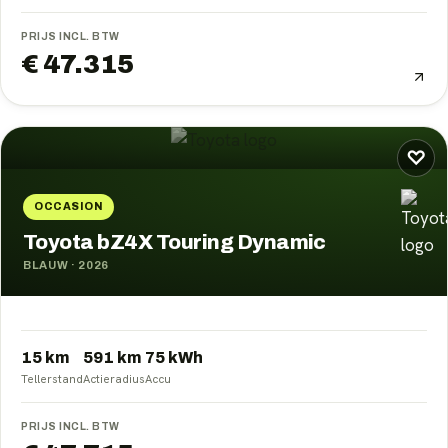
PRIJS INCL. BTW
€ 47.315
♡
OCCASION
Toyota bZ4X Touring Dynamic
BLAUW
·
2026
15 km
591
km
75
kWh
Tellerstand
Actieradius
Accu
PRIJS INCL. BTW