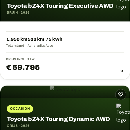
Toyota bZ4X Touring Executive AWD
BRUIN
·
2026
1.950 km
520
km
75
kWh
Tellerstand
Actieradius
Accu
PRIJS INCL. BTW
€ 59.795
♡
OCCASION
Toyota bZ4X Touring Dynamic AWD
GRIJS
·
2026