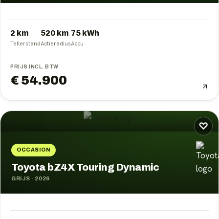
2 km
520
km
75
kWh
Tellerstand
Actieradius
Accu
PRIJS INCL. BTW
€ 54.900
♡
OCCASION
Toyota bZ4X Touring Dynamic
GRIJS
·
2026