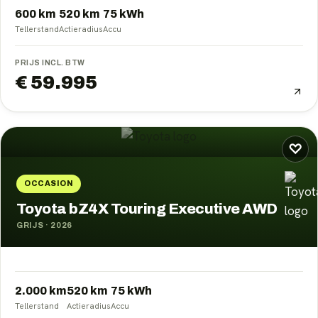
600 km
520
km
75
kWh
Tellerstand
Actieradius
Accu
PRIJS INCL. BTW
€ 59.995
♡
OCCASION
Toyota bZ4X Touring Executive AWD
GRIJS
·
2026
2.000 km
520
km
75
kWh
Tellerstand
Actieradius
Accu