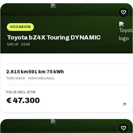
♡
OCCASION
Toyota bZ4X Touring DYNAMIC
GRIJS
·
2026
2.615 km
591
km
75
kWh
Tellerstand
Actieradius
Accu
PRIJS INCL. BTW
€ 47.300
♡