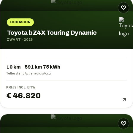
♡
OCCASION
Toyota bZ4X Touring Dynamic
ZWART
·
2026
10 km
591
km
75
kWh
Tellerstand
Actieradius
Accu
PRIJS INCL. BTW
€ 46.820
♡