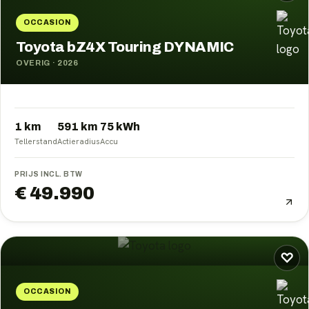
OCCASION
Toyota bZ4X Touring DYNAMIC
OVERIG
·
2026
1 km
591
km
75
kWh
Tellerstand
Actieradius
Accu
PRIJS INCL. BTW
€ 49.990
♡
OCCASION