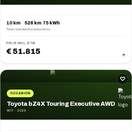
10 km
528
km
75
kWh
Tellerstand
Actieradius
Accu
PRIJS INCL. BTW
€ 51.815
♡
OCCASION
Toyota bZ4X Touring Executive AWD
WIT
·
2026