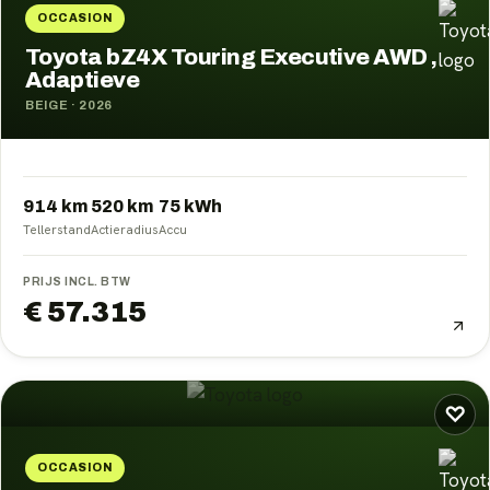
OCCASION
Toyota bZ4X Touring Executive AWD ,
Adaptieve
BEIGE
·
2026
914 km
520
km
75
kWh
Tellerstand
Actieradius
Accu
PRIJS INCL. BTW
€ 57.315
♡
OCCASION