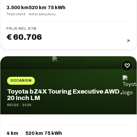
3.500 km
520
km
75
kWh
Tellerstand
Actieradius
Accu
PRIJS INCL. BTW
€ 60.706
♡
OCCASION
Toyota bZ4X Touring Executive AWD ,
20 Inch LM
BEIGE
·
2026
4 km
520
km
75
kWh