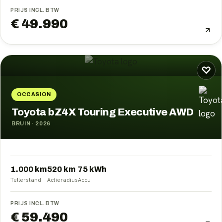
PRIJS INCL. BTW
€ 49.990
♡
OCCASION
Toyota bZ4X Touring Executive AWD
BRUIN
·
2026
1.000 km
520
km
75
kWh
Tellerstand
Actieradius
Accu
PRIJS INCL. BTW
€ 59.490