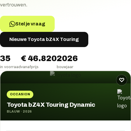
vertrouwen.
Stel je vraag
Nieuwe Toyota bZ4X Touring
35
€ 46.820
2026
in voorraad
vanafprijs
bouwjaar
Toyota bZ4X Touring
occasions
♡
OCCASION
Toyota bZ4X Touring Dynamic
BLAUW
·
2026