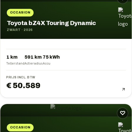
OCCASION
Toyota bZ4X Touring Dynamic
ZWART
·
2026
1 km
591
km
75
kWh
Tellerstand
Actieradius
Accu
PRIJS INCL. BTW
€ 50.589
♡
OCCASION