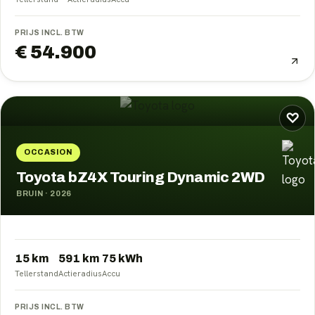
PRIJS INCL. BTW
€ 54.900
♡
OCCASION
Toyota bZ4X Touring Dynamic 2WD
BRUIN
·
2026
15 km
591
km
75
kWh
Tellerstand
Actieradius
Accu
PRIJS INCL. BTW