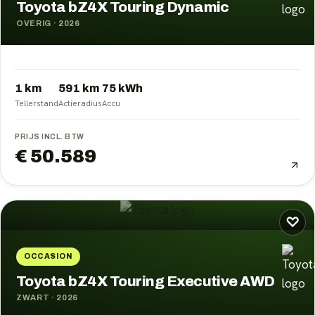
Toyota bZ4X Touring Dynamic
OVERIG
·
2026
1 km
591
km
75
kWh
Tellerstand
Actieradius
Accu
PRIJS INCL. BTW
€ 50.589
♡
OCCASION
Toyota bZ4X Touring Executive AWD
ZWART
·
2026