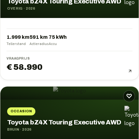
Toyota bZ4X Touring Executive AWD
OVERIG
·
2026
1.999 km
591
km
75
kWh
Tellerstand
Actieradius
Accu
VRAAGPRIJS
€ 58.990
♡
OCCASION
Toyota bZ4X Touring Executive AWD
BRUIN
·
2026