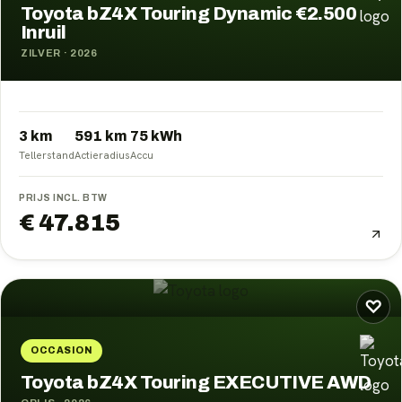
Toyota bZ4X Touring Dynamic €2.500
Inruil
ZILVER
·
2026
3 km
591
km
75
kWh
Tellerstand
Actieradius
Accu
PRIJS INCL. BTW
€ 47.815
♡
OCCASION
Toyota bZ4X Touring EXECUTIVE AWD