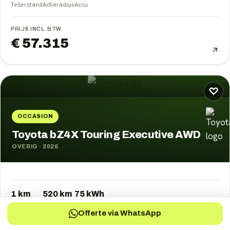
Tellerstand
Actieradius
Accu
PRIJS INCL. BTW
€ 57.315
♡
OCCASION
Toyota bZ4X Touring Executive AWD
OVERIG
·
2026
1 km
520
km
75
kWh
Tellerstand
Actieradius
Accu
Offerte via WhatsApp
PRIJS INCL. BTW