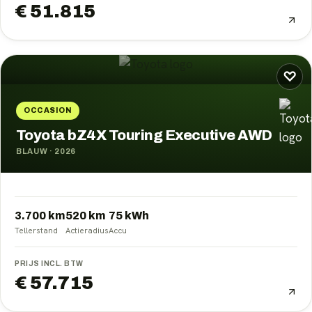
€ 51.815
♡
OCCASION
Toyota bZ4X Touring Executive AWD
BLAUW
·
2026
3.700 km
520
km
75
kWh
Tellerstand
Actieradius
Accu
PRIJS INCL. BTW
€ 57.715