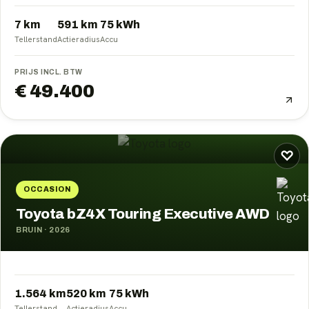
7 km
591
km
75
kWh
Tellerstand
Actieradius
Accu
PRIJS INCL. BTW
€ 49.400
♡
OCCASION
Toyota bZ4X Touring Executive AWD
BRUIN
·
2026
1.564 km
520
km
75
kWh
Tellerstand
Actieradius
Accu