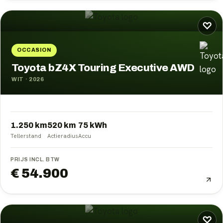
♡
OCCASION
Toyota bZ4X Touring Executive AWD
WIT
·
2026
1.250 km
520
km
75
kWh
Tellerstand
Actieradius
Accu
PRIJS INCL. BTW
€ 54.900
♡