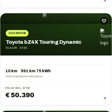
♡
OCCASION
Toyota bZ4X Touring Dynamic
BLAUW
·
2026
10 km
591
km
75
kWh
Tellerstand
Actieradius
Accu
PRIJS INCL. BTW
€ 50.390