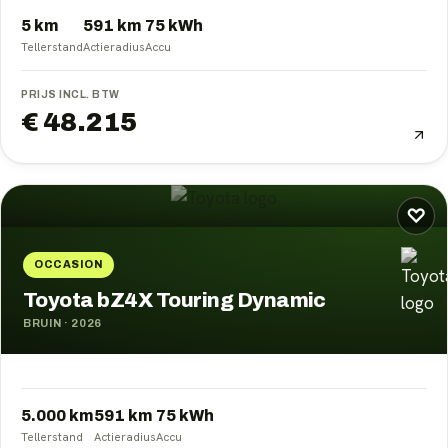
5 km
591
km
75
kWh
Tellerstand
Actieradius
Accu
PRIJS INCL. BTW
€ 48.215
♡
OCCASION
Toyota bZ4X Touring Dynamic
BRUIN
·
2026
5.000 km
591
km
75
kWh
Tellerstand
Actieradius
Accu