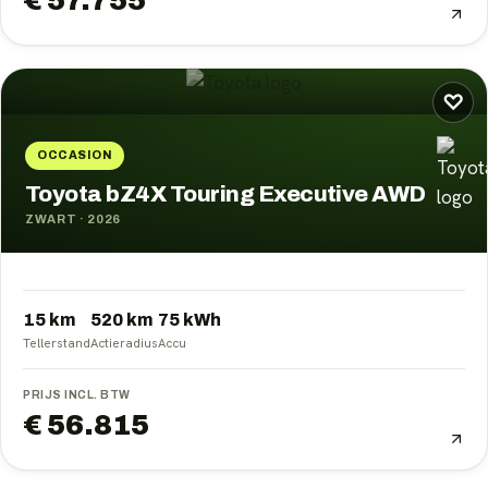
€ 57.755
♡
OCCASION
Toyota bZ4X Touring Executive AWD
ZWART
·
2026
15 km
520
km
75
kWh
Tellerstand
Actieradius
Accu
PRIJS INCL. BTW
€ 56.815