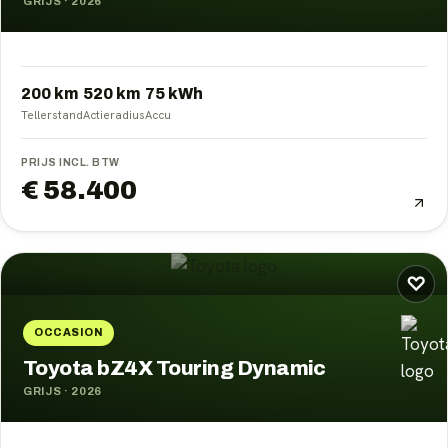
GRIJS
·
2026
200 km
520
km
75
kWh
Tellerstand
Actieradius
Accu
PRIJS INCL. BTW
€ 58.400
♡
OCCASION
Toyota bZ4X Touring Dynamic
GRIJS
·
2026