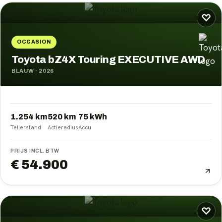
♡
OCCASION
Toyota bZ4X Touring EXECUTIVE AWD
BLAUW
·
2026
1.254 km
520
km
75
kWh
Tellerstand
Actieradius
Accu
PRIJS INCL. BTW
€ 54.900
♡