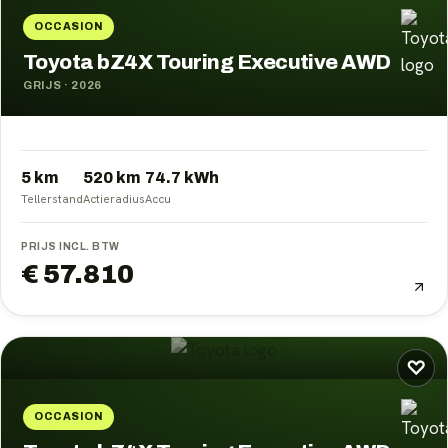
OCCASION
Toyota bZ4X Touring Executive AWD
GRIJS
·
2026
5 km
520
km
74.7
kWh
Tellerstand
Actieradius
Accu
PRIJS INCL. BTW
€ 57.810
♡
OCCASION