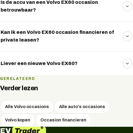
Is de accu van een Volvo EX60 occasion
betrouwbaar?
Ja, mits goed gekeurd. Wij controleren de accuconditie
(State of Health) van elke elektrische occasion; de WLTP-
Kan ik een Volvo EX60 occasion financieren of
private leasen?
actieradius van dit model loopt op tot 660 km. Zo weet je
vooraf wat de resterende capaciteit en actieradius zijn.
Ja. De meeste elektrische occasions kun je financieren of
via private lease rijden. We vergelijken vrijblijvend de
Liever een nieuwe Volvo EX60?
maandlasten — vraag het via WhatsApp.
Naast occasions vergelijken we ook nieuwe Volvo-
GERELATEERD
modellen. Vraag ons gerust naar de mogelijkheden via
Verder lezen
WhatsApp.
Alle Volvo occasions
Alle auto's occasions
Volvo kopen
Occasion financieren
®
Trader
EV