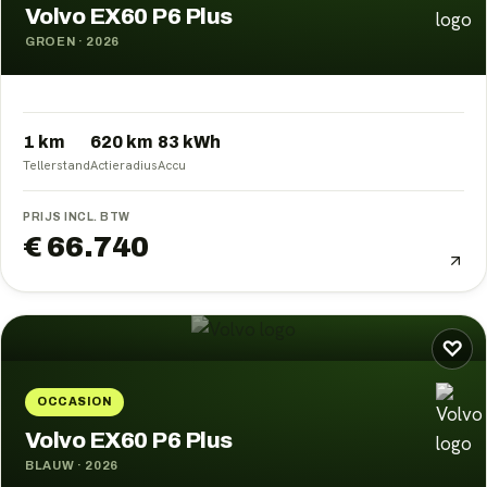
Volvo EX60 P6 Plus
GROEN
·
2026
1 km
620
km
83
kWh
Tellerstand
Actieradius
Accu
PRIJS INCL. BTW
€ 66.740
♡
OCCASION
Volvo EX60 P6 Plus
BLAUW
·
2026