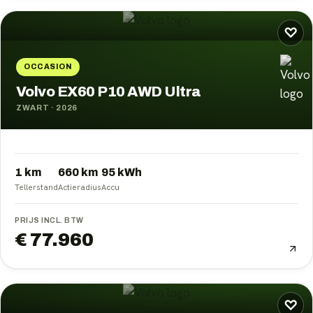
♡
OCCASION
Volvo EX60 P10 AWD Ultra
ZWART
·
2026
1 km
660
km
95
kWh
Tellerstand
Actieradius
Accu
PRIJS INCL. BTW
€ 77.960
♡