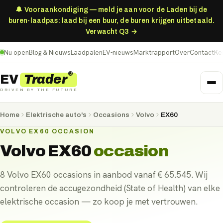
🔔 Vooraankondiging — meld je aan voor de Laden bij de
buren-laadpas: laad bij een buur, de buren krijgen uitbetaald.
Verwacht Q3 →
Nu open
Blog & Nieuws
Laadpalen
EV-nieuws
Marktrapport
Over
Contact
Ke
®
Trader
EV
DRIVEN BY THE FUTURE
Home
Elektrische auto's
Occasions
Volvo
EX60
VOLVO EX60 OCCASION
Volvo EX60
occasion
8 Volvo EX60 occasions in aanbod vanaf € 65.545. Wij
controleren de accugezondheid (State of Health) van elke
elektrische occasion — zo koop je met vertrouwen.