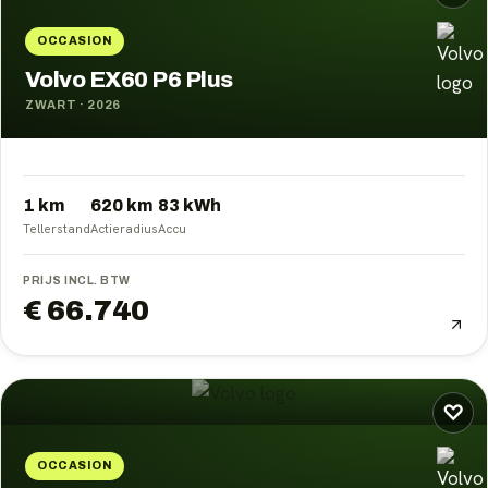
OCCASION
Volvo EX60 P6 Plus
ZWART
·
2026
1 km
620
km
83
kWh
Tellerstand
Actieradius
Accu
PRIJS INCL. BTW
€ 66.740
♡
OCCASION