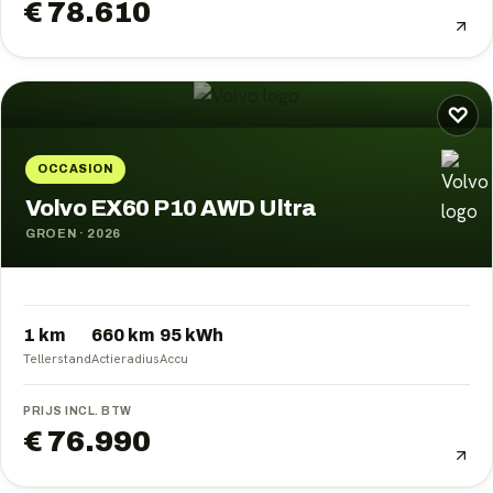
€ 78.610
♡
OCCASION
Volvo EX60 P10 AWD Ultra
GROEN
·
2026
1 km
660
km
95
kWh
Tellerstand
Actieradius
Accu
PRIJS INCL. BTW
€ 76.990