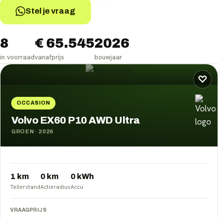
Stel je vraag
8
€ 65.545
2026
in voorraad
vanafprijs
bouwjaar
Volvo EX60
occasions
♡
OCCASION
Volvo EX60 P10 AWD Ultra
GROEN
·
2026
1 km
0
km
0
kWh
Tellerstand
Actieradius
Accu
VRAAGPRIJS