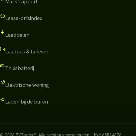
Marktrapport
Lease-prijsindex
Laadpalen
Laadpas & tarieven
Thuisbatterij
Elektrische woning
Laden bij de buren
©
2026
EVTrader®
.
Alle rechten voorbehouden.
· KvK 68524676