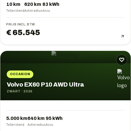
10 km
620
km
83
kWh
Tellerstand
Actieradius
Accu
PRIJS INCL. BTW
€ 65.545
♡
OCCASION
Volvo EX60 P10 AWD Ultra
ZWART
·
2026
5.000 km
640
km
95
kWh
Tellerstand
Actieradius
Accu