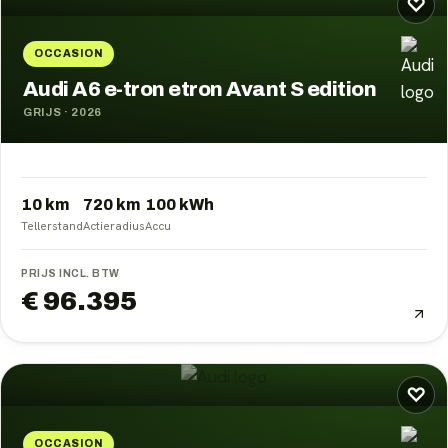
♡
OCCASION
Audi A6 e-tron etron Avant S edition
GRIJS
·
2026
10 km
720
km
100
kWh
Tellerstand
Actieradius
Accu
PRIJS INCL. BTW
€ 96.395
♡
OCCASION