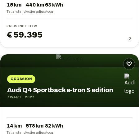
15 km
440
km
63
kWh
Tellerstand
Actieradius
Accu
PRIJS INCL. BTW
€ 59.395
♡
OCCASION
Audi Q4 Sportback e-tron S edition
ZWART
·
2027
14 km
578
km
82
kWh
Tellerstand
Actieradius
Accu