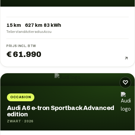
15 km
627
km
83
kWh
Tellerstand
Actieradius
Accu
PRIJS INCL. BTW
€ 61.990
♡
OCCASION
Audi A6 e-tron Sportback Advanced
edition
ZWART
·
2026