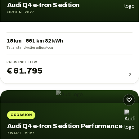
Audi Q4 e-tron S edition
GROEN
·
2027
15 km
561
km
82
kWh
Tellerstand
Actieradius
Accu
PRIJS INCL. BTW
€ 61.795
♡
OCCASION
Audi Q4 e-tron S edition Performance
ZWART
·
2027