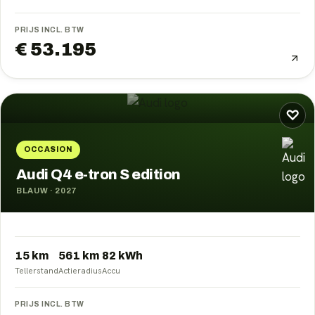
PRIJS INCL. BTW
€ 53.195
♡
OCCASION
Audi Q4 e-tron S edition
BLAUW
·
2027
15 km
561
km
82
kWh
Tellerstand
Actieradius
Accu
PRIJS INCL. BTW