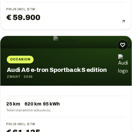
PRIJS INCL. BTW
€ 59.900
♡
OCCASION
Audi A6 e-tron Sportback S edition
ZWART
·
2026
25 km
620
km
95
kWh
Tellerstand
Actieradius
Accu
PRIJS INCL. BTW