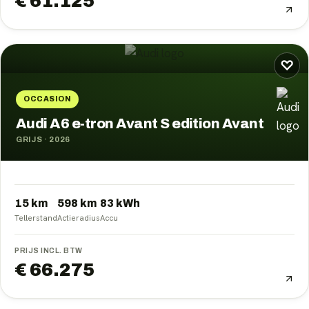
€ 61.125
♡
OCCASION
Audi A6 e-tron Avant S edition Avant
GRIJS
·
2026
15 km
598
km
83
kWh
Tellerstand
Actieradius
Accu
PRIJS INCL. BTW
€ 66.275