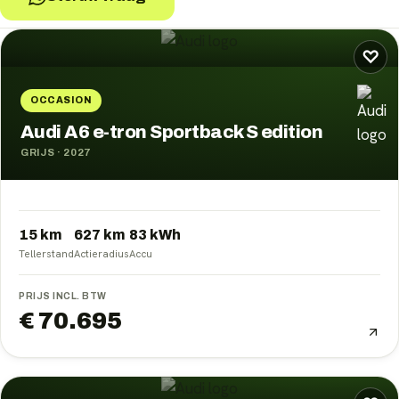
Audi
occasions
♡
OCCASION
Audi A6 e-tron Sportback S edition
GRIJS
·
2027
15 km
627
km
83
kWh
Tellerstand
Actieradius
Accu
PRIJS INCL. BTW
€ 70.695