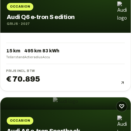
OCCASION
Audi Q6 e-tron S edition
GRIJS
·
2027
15 km
495
km
83
kWh
Tellerstand
Actieradius
Accu
PRIJS INCL. BTW
€ 70.895
♡
OCCASION