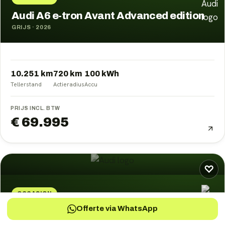
Audi A6 e-tron Avant Advanced edition
GRIJS
·
2026
10.251 km
720
km
100
kWh
Tellerstand
Actieradius
Accu
PRIJS INCL. BTW
€ 69.995
♡
OCCASION
Offerte via WhatsApp
Audi A6 e-tron Avant
GRIJS
·
2026