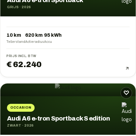
Audi A6 e-tron Sportback
GRIJS
·
2026
10 km
620
km
95
kWh
Tellerstand
Actieradius
Accu
PRIJS INCL. BTW
€ 62.240
♡
OCCASION
Audi A6 e-tron Sportback S edition
ZWART
·
2026