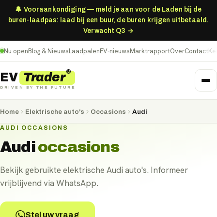
🔔 Vooraankondiging — meld je aan voor de Laden bij de
buren-laadpas: laad bij een buur, de buren krijgen uitbetaald.
Verwacht Q3 →
Nu open
Blog & Nieuws
Laadpalen
EV-nieuws
Marktrapport
Over
Contact
Ke
®
Trader
EV
DRIVEN BY THE FUTURE
Home
Elektrische auto's
Occasions
Audi
AUDI OCCASIONS
Audi
occasions
Bekijk gebruikte elektrische Audi auto's. Informeer
vrijblijvend via WhatsApp.
Stel uw vraag