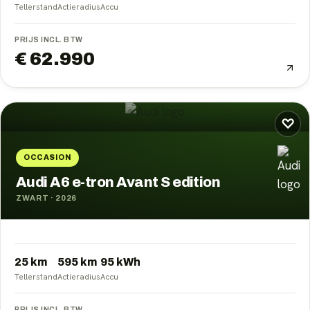
Tellerstand
Actieradius
Accu
PRIJS INCL. BTW
€ 62.990
♡
OCCASION
Audi A6 e-tron Avant S edition
ZWART
·
2026
25 km
595
km
95
kWh
Tellerstand
Actieradius
Accu
PRIJS INCL. BTW