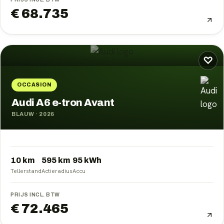
€ 68.735
♡
OCCASION
Audi A6 e-tron Avant
BLAUW
·
2026
10 km
595
km
95
kWh
Tellerstand
Actieradius
Accu
PRIJS INCL. BTW
€ 72.465