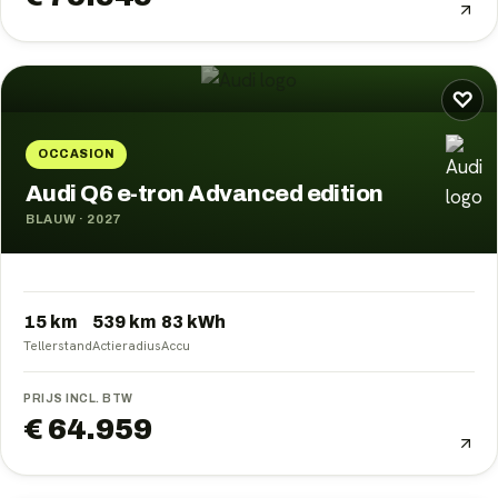
♡
OCCASION
Audi Q6 e-tron Advanced edition
BLAUW
·
2027
15 km
539
km
83
kWh
Tellerstand
Actieradius
Accu
PRIJS INCL. BTW
€ 64.959