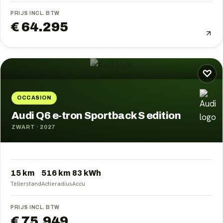
PRIJS INCL. BTW
€ 64.295
♡
OCCASION
Audi Q6 e-tron Sportback S edition
ZWART
·
2027
15 km
516
km
83
kWh
Tellerstand
Actieradius
Accu
PRIJS INCL. BTW
€ 75.949