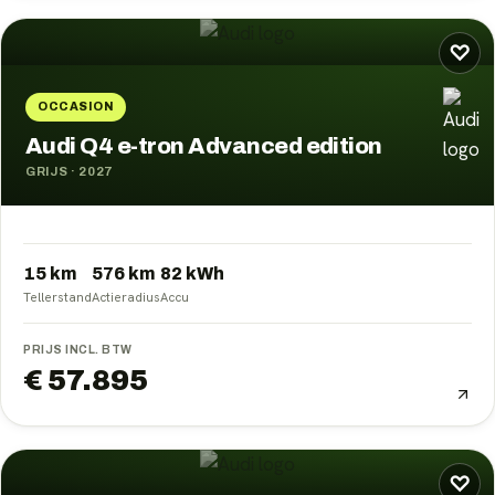
♡
OCCASION
Audi Q4 e-tron Advanced edition
GRIJS
·
2027
15 km
576
km
82
kWh
Tellerstand
Actieradius
Accu
PRIJS INCL. BTW
€ 57.895
♡