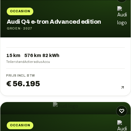
OCCASION
Audi Q4 e-tron Advanced edition
GROEN
·
2027
15 km
576
km
82
kWh
Tellerstand
Actieradius
Accu
PRIJS INCL. BTW
€ 56.195
♡
OCCASION