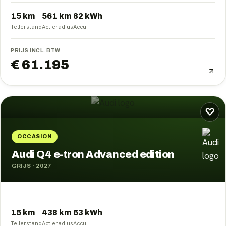
15 km
561
km
82
kWh
Tellerstand
Actieradius
Accu
PRIJS INCL. BTW
€ 61.195
♡
OCCASION
Audi Q4 e-tron Advanced edition
GRIJS
·
2027
15 km
438
km
63
kWh
Tellerstand
Actieradius
Accu