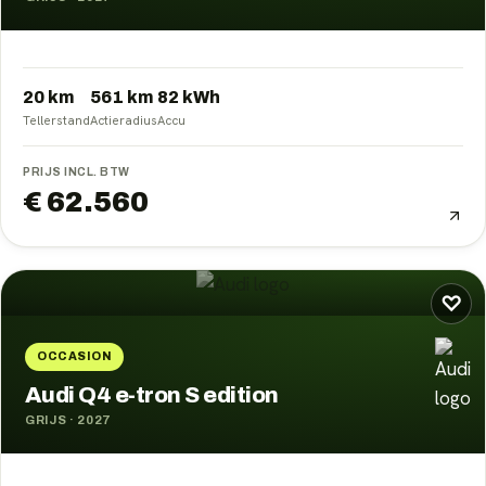
20 km
561
km
82
kWh
Tellerstand
Actieradius
Accu
PRIJS INCL. BTW
€ 62.560
♡
OCCASION
Audi Q4 e-tron S edition
GRIJS
·
2027