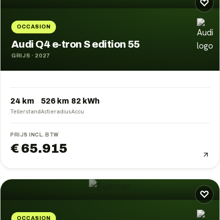
♡
OCCASION
Audi Q4 e-tron S edition 55
GRIJS
·
2027
24 km
526
km
82
kWh
Tellerstand
Actieradius
Accu
PRIJS INCL. BTW
€ 65.915
♡
OCCASION