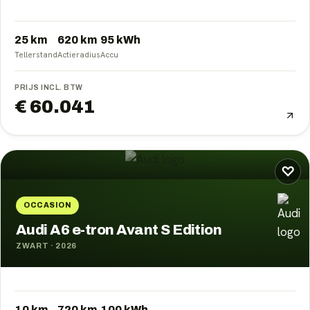
25 km
620
km
95
kWh
Tellerstand
Actieradius
Accu
PRIJS INCL. BTW
€ 60.041
♡
OCCASION
Audi A6 e-tron Avant S Edition
ZWART
·
2026
10 km
720
km
100
kWh