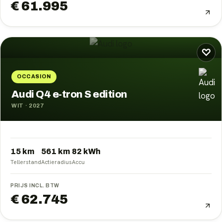
€ 61.995
♡
OCCASION
Audi Q4 e-tron S edition
WIT
·
2027
15 km
561
km
82
kWh
Tellerstand
Actieradius
Accu
PRIJS INCL. BTW
€ 62.745