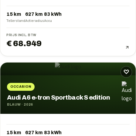
15 km
627
km
83
kWh
Tellerstand
Actieradius
Accu
PRIJS INCL. BTW
€ 68.949
♡
OCCASION
Audi A6 e-tron Sportback S edition
BLAUW
·
2026
15 km
627
km
83
kWh