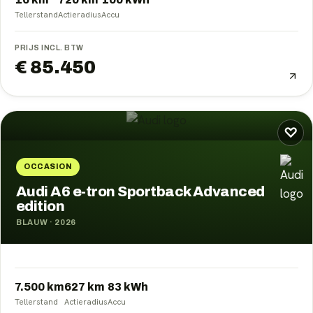
Tellerstand
Actieradius
Accu
PRIJS INCL. BTW
€ 85.450
♡
OCCASION
Audi A6 e-tron Sportback Advanced
edition
BLAUW
·
2026
7.500 km
627
km
83
kWh
Tellerstand
Actieradius
Accu