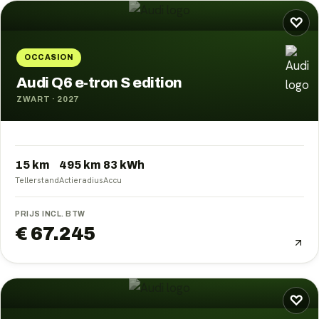
♡
OCCASION
Audi Q6 e-tron S edition
ZWART
·
2027
15 km
495
km
83
kWh
Tellerstand
Actieradius
Accu
PRIJS INCL. BTW
€ 67.245
♡