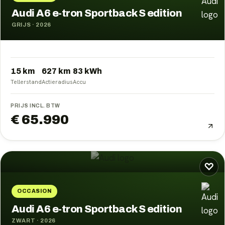
Audi A6 e-tron Sportback S edition
GRIJS
·
2026
15 km
627
km
83
kWh
Tellerstand
Actieradius
Accu
PRIJS INCL. BTW
€ 65.990
♡
OCCASION
Audi A6 e-tron Sportback S edition
ZWART
·
2026