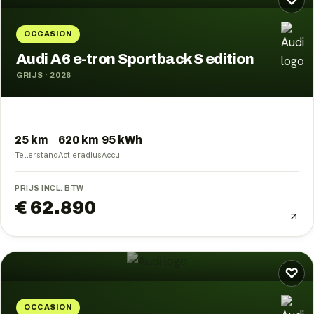
♡
OCCASION
Audi A6 e-tron Sportback S edition
GRIJS
·
2026
25 km
620
km
95
kWh
Tellerstand
Actieradius
Accu
PRIJS INCL. BTW
€ 62.890
♡
OCCASION