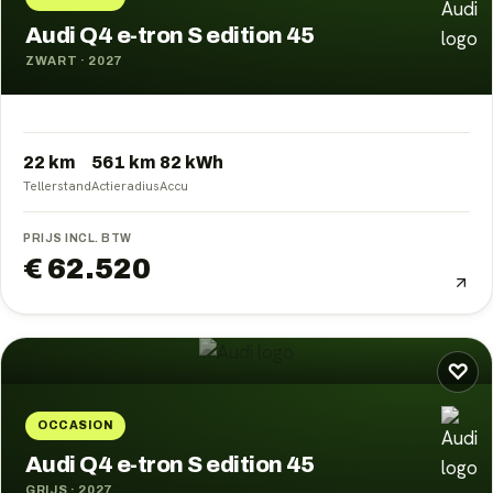
Audi Q4 e-tron S edition 45
ZWART
·
2027
22 km
561
km
82
kWh
Tellerstand
Actieradius
Accu
PRIJS INCL. BTW
€ 62.520
♡
OCCASION
Audi Q4 e-tron S edition 45
GRIJS
·
2027