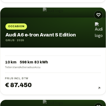
♡
OCCASION
Audi A6 e-tron Avant S Edition
GRIJS
·
2026
10 km
598
km
83
kWh
Tellerstand
Actieradius
Accu
PRIJS INCL. BTW
€ 87.450