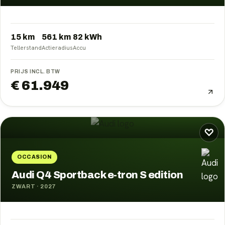
15 km
561
km
82
kWh
Tellerstand
Actieradius
Accu
PRIJS INCL. BTW
€ 61.949
♡
OCCASION
Audi Q4 Sportback e-tron S edition
ZWART
·
2027