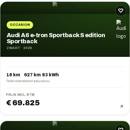
♡
OCCASION
Audi A6 e-tron Sportback S edition
Sportback
ZWART
·
2026
18 km
627
km
83
kWh
Tellerstand
Actieradius
Accu
PRIJS INCL. BTW
€ 69.825