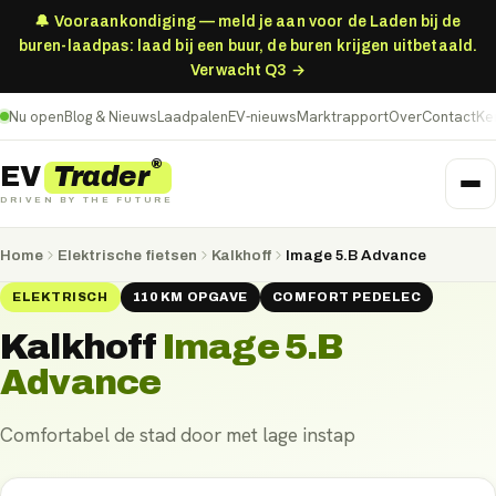
🔔 Vooraankondiging — meld je aan voor de Laden bij de
buren-laadpas: laad bij een buur, de buren krijgen uitbetaald.
Verwacht Q3 →
Nu open
Blog & Nieuws
Laadpalen
EV-nieuws
Marktrapport
Over
Contact
Ke
®
Trader
EV
DRIVEN BY THE FUTURE
Home
Elektrische fietsen
Kalkhoff
Image 5.B Advance
ELEKTRISCH
110
KM
OPGAVE
COMFORT PEDELEC
Kalkhoff
Image 5.B
Advance
Comfortabel de stad door met lage instap