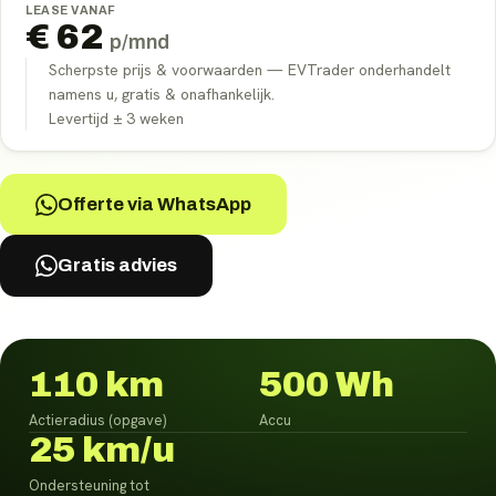
LEASE VANAF
€
62
p/mnd
Scherpste prijs & voorwaarden — EVTrader onderhandelt
namens u, gratis & onafhankelijk.
Levertijd ±
3
weken
Offerte via WhatsApp
Gratis advies
110 km
500 Wh
Actieradius (opgave)
Accu
25 km/u
Ondersteuning tot