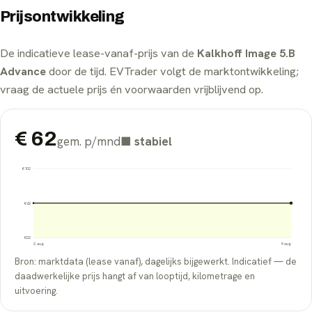
Prijsontwikkeling
De indicatieve lease-vanaf-prijs van de
Kalkhoff Image 5.B
Advance
door de tijd. EVTrader volgt de marktontwikkeling;
vraag de actuele prijs én voorwaarden vrijblijvend op.
€
62
gem. p/mnd
■
stabiel
€
102
€
62
€
22
2 aug
9 aug
Bron: marktdata (lease vanaf), dagelijks bijgewerkt. Indicatief — de
daadwerkelijke prijs hangt af van looptijd, kilometrage en
uitvoering.