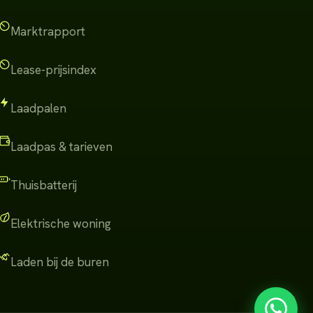
Marktrapport
Lease-prijsindex
Laadpalen
Laadpas & tarieven
Thuisbatterij
Elektrische woning
Laden bij de buren