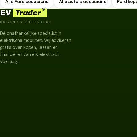
Alle Ford occasions
Alle auto's occasions
Ford kop
®
Trader
EV
DRIVEN BY THE FUTURE
Dé onafhankelijke specialist in
elektrische mobiliteit. Wij adviseren
gratis over kopen, leasen en
financieren van elk elektrisch
voertuig.