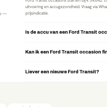
Ford Transit occasions starten bij € 34.642. 
uitvoering en accugezondheid. Vraag via What
prijsindicatie.
pp —
Is de accu van een Ford Transit o
Ja, mits goed gekeurd. Wij controleren de acc
occasion. Zo weet je vooraf wat de resterende 
Kan ik een Ford Transit occasion fi
Ja. De meeste elektrische occasions kun je fin
vrijblijvend de maandlasten — vraag het via
Liever een nieuwe Ford Transit?
Naast occasions vergelijken we ook nieuwe F
mogelijkheden via WhatsApp.