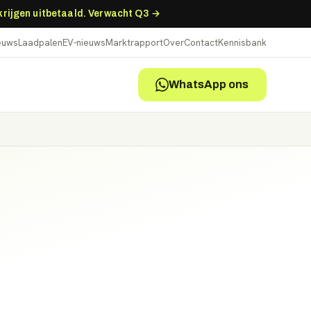
 krijgen uitbetaald. Verwacht Q3 →
ieuws
Laadpalen
EV-nieuws
Marktrapport
Over
Contact
Kennisbank
WhatsApp ons