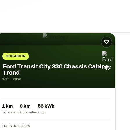
♡
OCCASION
Ford Transit City 330 Chassis Cabine
Trend
WIT
·
2026
1 km
0
km
56
kWh
Tellerstand
Actieradius
Accu
PRIJS INCL. BTW