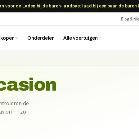
 voor de Laden bij de buren-laadpas: laad bij een buur, de buren
Blog & N
rkopen
Onderdelen
Alle voertuigen
casion
ntroleren de
casion — zo