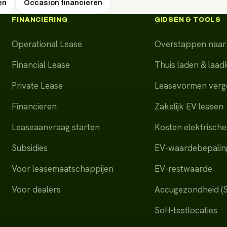
en
Occasion financieren
FINANCIERING
GIDSEN & TOOLS
Operational Lease
Overstappen naar 
Financial Lease
Thuis laden & laa
Private Lease
Leasevormen verge
Financieren
Zakelijk EV leasen
Leaseaanvraag starten
Kosten elektrische
Subsidies
EV-waardebepalin
Voor leasemaatschappijen
EV-restwaarde
Voor dealers
Accugezondheid (
SoH-testlocaties