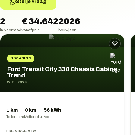
Stel je vraag
2
€ 34.642
2026
in voorraad
vanafprijs
bouwjaar
Ford Transit
occasions
♡
OCCASION
Ford Transit City 330 Chassis Cabine
Trend
WIT
·
2026
1 km
0
km
56
kWh
Tellerstand
Actieradius
Accu
PRIJS INCL. BTW