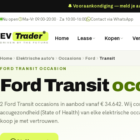
🔔 Vooraankondiging — meld je aan
Nu open
Ma–Vr 09:00–20:00 · Za 10:00–16:00
Contact via WhatsApp
®
Trader
EV
Home
Lease
Kopen
Ve
DRIVEN BY THE FUTURE
Home
Elektrische auto's
Occasions
Ford
Transit
FORD TRANSIT OCCASION
Ford Transit
oc
2 Ford Transit occasions in aanbod vanaf € 34.642. Wij co
accugezondheid (State of Health) van elke elektrische oc
koop je met vertrouwen.