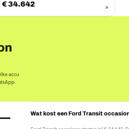
€ 34.642
on
elke accu
atsApp.
Wat kost een Ford Transit occasio
 —