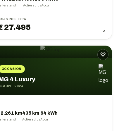
ellerstand
Actieradius
Accu
RIJS INCL. BTW
€ 27.495
♡
OCCASION
MG 4 Luxury
BLAUW
·
2024
22.261 km
435
km
64
kWh
ellerstand
Actieradius
Accu