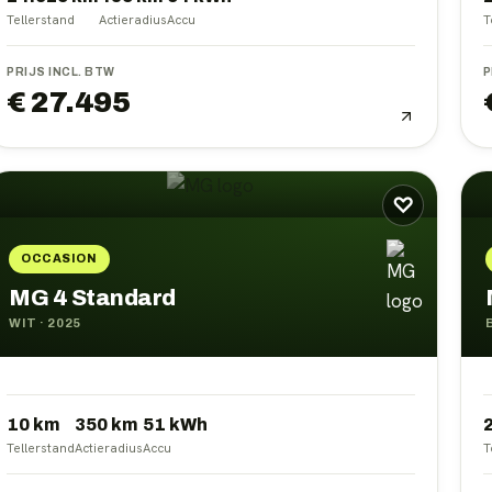
Tellerstand
Actieradius
Accu
T
PRIJS INCL. BTW
P
€ 27.495
♡
OCCASION
MG 4 Standard
WIT
·
2025
10 km
350
km
51
kWh
Tellerstand
Actieradius
Accu
T