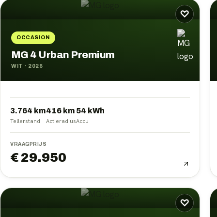
♡
OCCASION
MG 4 Urban Premium
WIT
·
2026
3.764 km
416
km
54
kWh
Tellerstand
Actieradius
Accu
VRAAGPRIJS
€ 29.950
♡