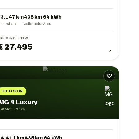
23.147 km
435
km
64
kWh
ellerstand
Actieradius
Accu
RIJS INCL. BTW
€ 27.495
♡
OCCASION
MG 4 Luxury
ZWART
·
2025
24.411 km
435
km
64
kWh