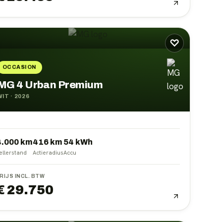
♡
OCCASION
MG 4 Urban Premium
WIT
·
2026
4.000 km
416
km
54
kWh
ellerstand
Actieradius
Accu
RIJS INCL. BTW
€ 29.750