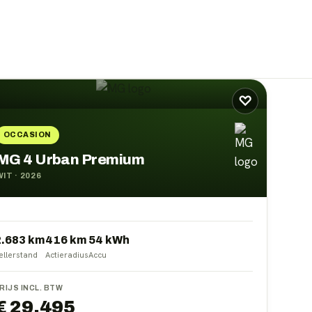
♡
OCCASION
MG 4 Urban Premium
WIT
·
2026
2.683 km
416
km
54
kWh
ellerstand
Actieradius
Accu
RIJS INCL. BTW
€ 29.495