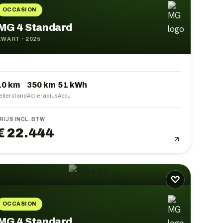
OCCASION
MG 4 Standard
ZWART
·
2025
10 km
350
km
51
kWh
ellerstand
Actieradius
Accu
RIJS INCL. BTW
€ 22.444
♡
OCCASION
MG 4 Standard