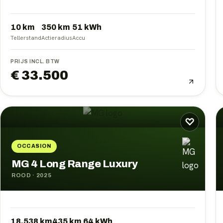
10 km
350
km
51
kWh
Tellerstand
Actieradius
Accu
PRIJS INCL. BTW
€ 33.500
♡
OCCASION
MG 4 Long Range Luxury
ROOD
·
2025
18.538 km
435
km
64
kWh