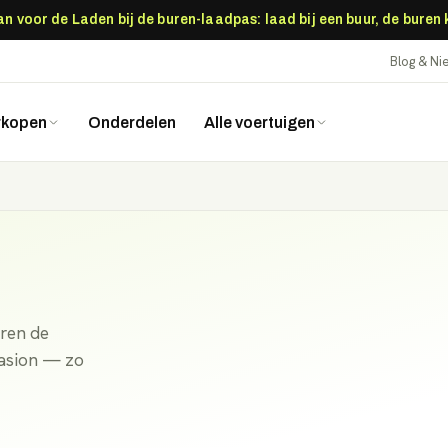
 voor de Laden bij de buren-laadpas: laad bij een buur, de buren
Blog & N
rkopen
Onderdelen
Alle voertuigen
eren de
casion — zo