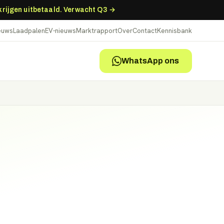
 krijgen uitbetaald. Verwacht Q3 →
ieuws
Laadpalen
EV-nieuws
Marktrapport
Over
Contact
Kennisbank
WhatsApp ons