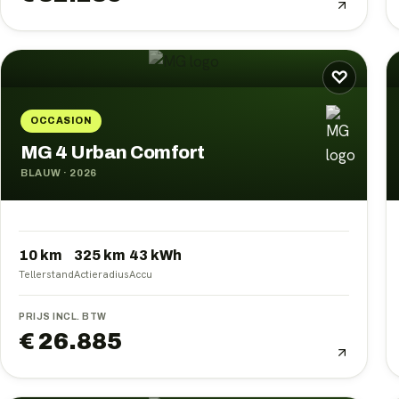
♡
OCCASION
MG 4 Urban Comfort
BLAUW
·
2026
10 km
325
km
43
kWh
Tellerstand
Actieradius
Accu
PRIJS INCL. BTW
€ 26.885