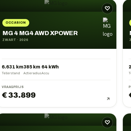
♡
OCCASION
MG 4 MG4 AWD XPOWER
ZWART
·
2026
6.631 km
385
km
64
kWh
Tellerstand
Actieradius
Accu
T
VRAAGPRIJS
P
€ 33.899
♡