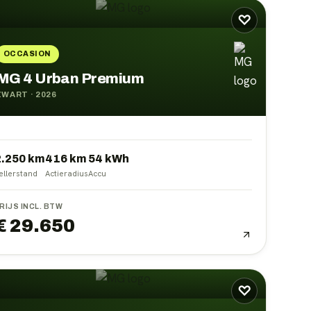
♡
OCCASION
MG 4 Urban Premium
ZWART
·
2026
2.250 km
416
km
54
kWh
ellerstand
Actieradius
Accu
RIJS INCL. BTW
€ 29.650
♡