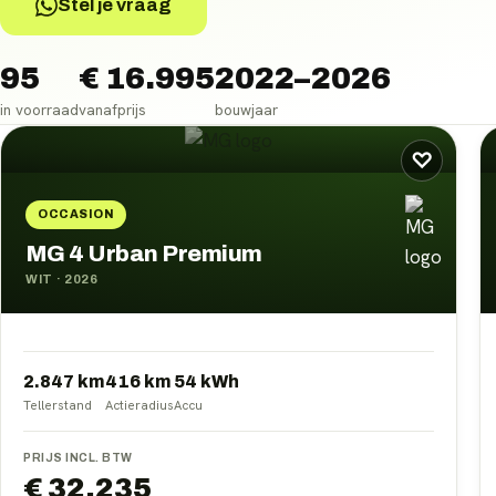
Stel je vraag
95
€ 16.995
2022–2026
in voorraad
vanafprijs
bouwjaar
MG 4
occasions
♡
OCCASION
MG 4 Urban Premium
WIT
·
2026
2.847 km
416
km
54
kWh
Tellerstand
Actieradius
Accu
PRIJS INCL. BTW
€ 32.235