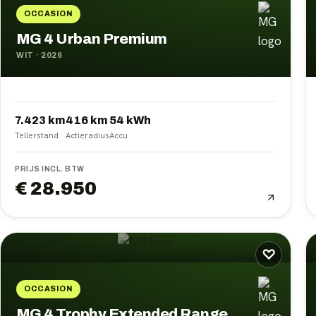
OCCASION
MG 4 Urban Premium
WIT
·
2026
7.423 km
416
km
54
kWh
Tellerstand
Actieradius
Accu
PRIJS INCL. BTW
€ 28.950
♡
OCCASION
MG 4 Trophy Extended Range