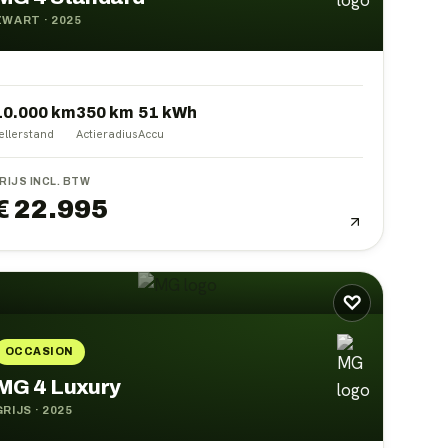
ZWART
·
2025
10.000 km
350
km
51
kWh
ellerstand
Actieradius
Accu
RIJS INCL. BTW
€ 22.995
♡
OCCASION
MG 4 Luxury
GRIJS
·
2025