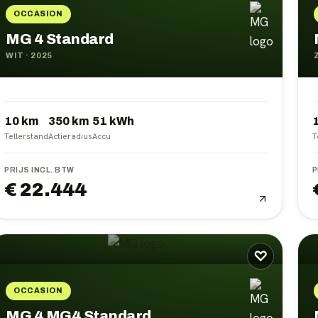
OCCASION
MG 4 Standard
WIT
·
2025
10 km
350
km
51
kWh
Tellerstand
Actieradius
Accu
T
PRIJS INCL. BTW
P
€ 22.444
♡
OCCASION
MG 4 MG4 Standard