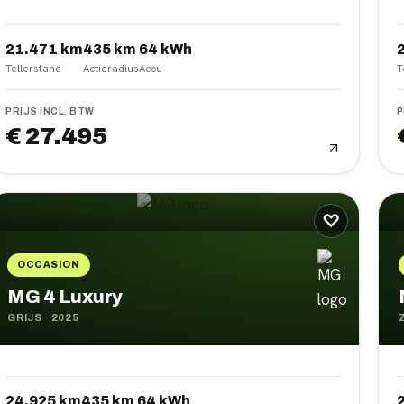
21.471 km
435
km
64
kWh
Tellerstand
Actieradius
Accu
T
PRIJS INCL. BTW
P
€ 27.495
♡
OCCASION
MG 4 Luxury
GRIJS
·
2025
24.925 km
435
km
64
kWh