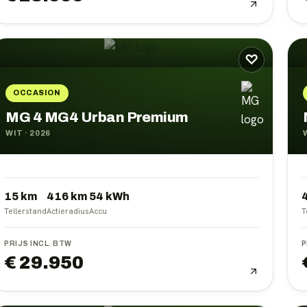
♡
OCCASION
MG 4 MG4 Urban Premium
WIT
·
2026
15 km
416
km
54
kWh
Tellerstand
Actieradius
Accu
T
PRIJS INCL. BTW
P
€ 29.950