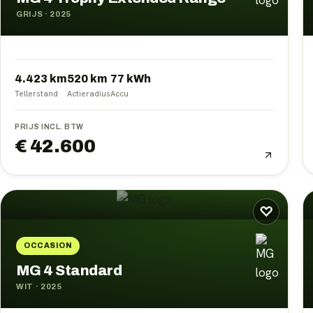
GRIJS
·
2025
4.423 km
520
km
77
kWh
Tellerstand
Actieradius
Accu
PRIJS INCL. BTW
€ 42.600
♡
OCCASION
MG 4 Standard
WIT
·
2025