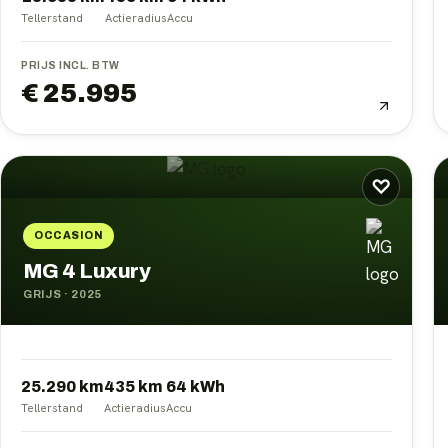
Tellerstand
Actieradius
Accu
PRIJS INCL. BTW
€ 25.995
♡
OCCASION
MG 4 Luxury
GRIJS
·
2025
25.290 km
435
km
64
kWh
Tellerstand
Actieradius
Accu