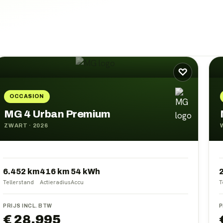
♡
OCCASION
MG 4 Urban Premium
ZWART
·
2026
6.452 km
416
km
54
kWh
Tellerstand
Actieradius
Accu
T
PRIJS INCL. BTW
P
€ 28.995