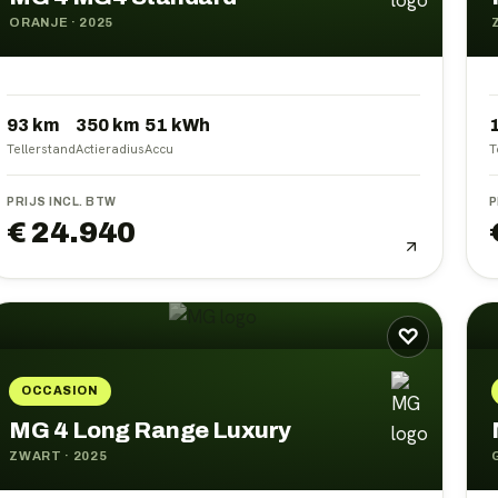
ORANJE
·
2025
93 km
350
km
51
kWh
Tellerstand
Actieradius
Accu
T
PRIJS INCL. BTW
P
€ 24.940
♡
OCCASION
MG 4 Long Range Luxury
ZWART
·
2025