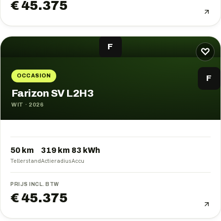
€ 45.375
F
♡
OCCASION
F
Farizon SV L2H3
WIT
·
2026
50 km
319
km
83
kWh
Tellerstand
Actieradius
Accu
PRIJS INCL. BTW
€ 45.375