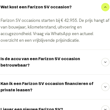
Wat kost een Farizon SV occasion?
Farizon SV occasions starten bij € 42.955. De prijs hangt af
van bouwjaar, kilometerstand, uitvoering en
accugezondheid. Vraag via WhatsApp een actueel
overzicht en een vrijblijvende prijsindicatie.
Is de accu van een Farizon SV occasion
betrouwbaar?
Ja, mits goed gekeurd. Wij controleren de accuconditie
(State of Health) van elke elektrische occasion; de WLTP-
Kan ik een Farizon SV occasion financieren of
private leasen?
actieradius van dit model loopt op tot 345 km. Zo weet je
vooraf wat de resterende capaciteit en actieradius zijn.
Ja. De meeste elektrische occasions kun je financieren of
via private lease rijden. We vergelijken vrijblijvend de
Liever een nieuwe Farizon SV?