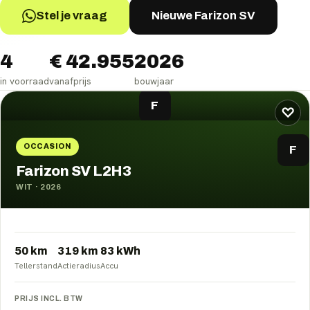
Stel je vraag
Nieuwe Farizon SV
4
€ 42.955
2026
in voorraad
vanafprijs
bouwjaar
Farizon SV
occasions
F
♡
OCCASION
F
Farizon SV L2H3
WIT
·
2026
50 km
319
km
83
kWh
Tellerstand
Actieradius
Accu
PRIJS INCL. BTW