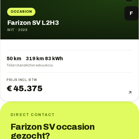
OCCASION
F
Farizon SV L2H3
WIT
·
2026
50 km
319
km
83
kWh
Tellerstand
Actieradius
Accu
PRIJS INCL. BTW
€ 45.375
DIRECT CONTACT
Farizon SV occasion
gezocht?