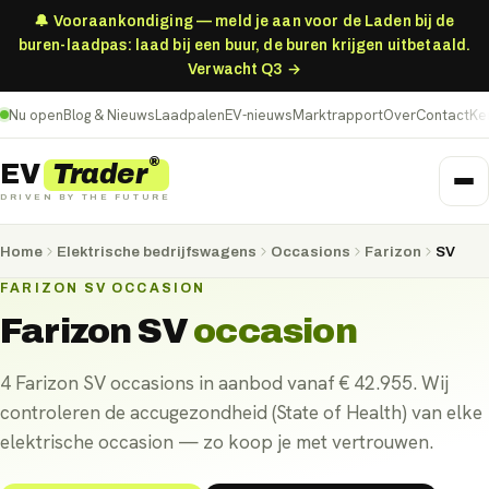
🔔 Vooraankondiging — meld je aan voor de Laden bij de
buren-laadpas: laad bij een buur, de buren krijgen uitbetaald.
Verwacht Q3 →
Nu open
Blog & Nieuws
Laadpalen
EV-nieuws
Marktrapport
Over
Contact
Ke
®
Trader
EV
DRIVEN BY THE FUTURE
Home
Elektrische bedrijfswagens
Occasions
Farizon
SV
FARIZON SV OCCASION
Farizon SV
occasion
4 Farizon SV occasions in aanbod vanaf € 42.955. Wij
controleren de accugezondheid (State of Health) van elke
elektrische occasion — zo koop je met vertrouwen.