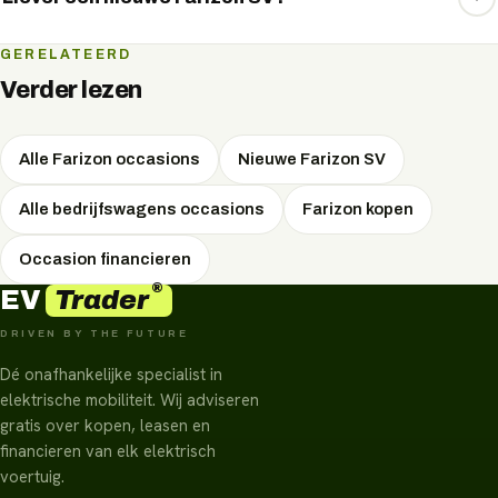
maandlasten — vraag het via WhatsApp.
Dat kan ook. Bekijk de nieuwe Farizon SV met de actuele
GERELATEERD
specificaties en lease- en koopopties op de modelpagina.
Verder lezen
Alle Farizon occasions
Nieuwe Farizon SV
Alle bedrijfswagens occasions
Farizon kopen
Occasion financieren
®
Trader
EV
DRIVEN BY THE FUTURE
Dé onafhankelijke specialist in
elektrische mobiliteit. Wij adviseren
gratis over kopen, leasen en
financieren van elk elektrisch
voertuig.