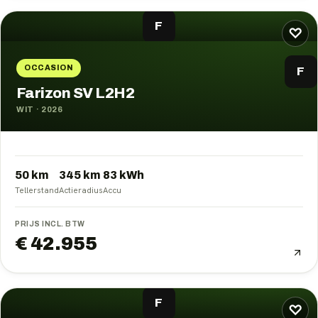
F
♡
OCCASION
F
Farizon SV L2H2
WIT
·
2026
50 km
345
km
83
kWh
Tellerstand
Actieradius
Accu
PRIJS INCL. BTW
€ 42.955
F
♡