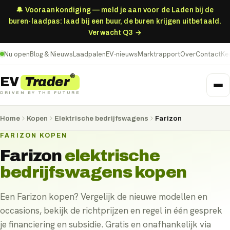
🔔 Vooraankondiging — meld je aan voor de Laden bij de
buren-laadpas: laad bij een buur, de buren krijgen uitbetaald.
Verwacht Q3 →
Nu open
Blog & Nieuws
Laadpalen
EV-nieuws
Marktrapport
Over
Contact
Ke
®
Trader
EV
DRIVEN BY THE FUTURE
Home
Kopen
Elektrische bedrijfswagens
Farizon
FARIZON KOPEN
Farizon
elektrische
bedrijfswagens
kopen
Een Farizon kopen? Vergelijk de nieuwe modellen en
occasions, bekijk de richtprijzen en regel in één gesprek
je financiering en subsidie. Gratis en onafhankelijk via