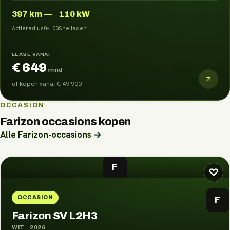
397
km
—
110 kW
Actieradius
0–100
Snelladen
LEASE VANAF
€ 649
/mnd
of kopen vanaf
€ 49.900
OCCASION
Farizon
occasions kopen
Alle
Farizon
-occasions →
F
♡
OCCASION
F
Farizon SV L2H3
WIT
·
2026