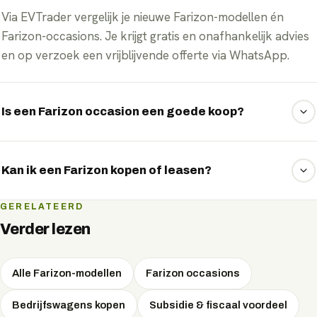
Via EVTrader vergelijk je nieuwe Farizon-modellen én
Farizon-occasions. Je krijgt gratis en onafhankelijk advies
en op verzoek een vrijblijvende offerte via WhatsApp.
Is een Farizon occasion een goede koop?
Farizon elektrische occasions kunnen scherp geprijsd zijn.
Let op de batterijgezondheid (SoH) en het laadgedrag —
Kan ik een Farizon kopen of leasen?
wij helpen je een goed gekeurd exemplaar te kiezen.
Beide. Je kunt een Farizon kopen, financieren, private
GERELATEERD
leasen of zakelijk leasen. We rekenen de maandlasten en
Verder lezen
fiscale voordelen per vorm voor je uit.
Alle Farizon-modellen
Farizon occasions
Bedrijfswagens kopen
Subsidie & fiscaal voordeel