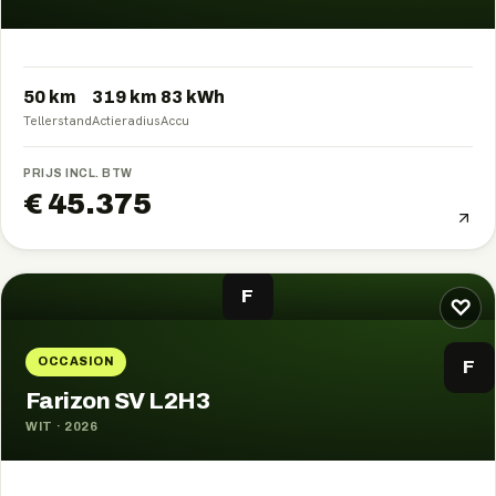
50 km
319
km
83
kWh
Tellerstand
Actieradius
Accu
PRIJS INCL. BTW
€ 45.375
F
♡
OCCASION
F
Farizon SV L2H3
WIT
·
2026