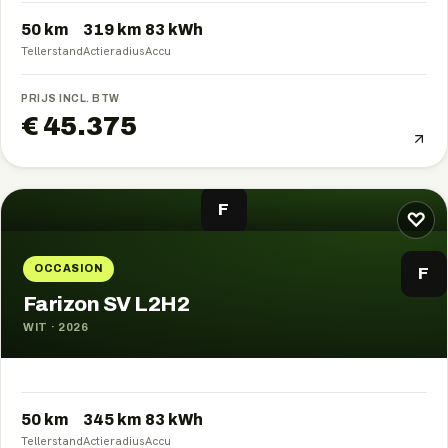
50 km
319
km
83
kWh
Tellerstand
Actieradius
Accu
PRIJS INCL. BTW
€ 45.375
F
♡
OCCASION
F
Farizon SV L2H2
WIT
·
2026
50 km
345
km
83
kWh
Tellerstand
Actieradius
Accu