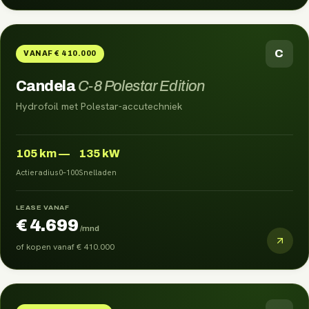
C
VANAF € 410.000
Candela
C-8 Polestar Edition
Hydrofoil met Polestar-accutechniek
105
km
—
135 kW
Actieradius
0–100
Snelladen
LEASE VANAF
€ 4.699
/mnd
of kopen vanaf
€ 410.000