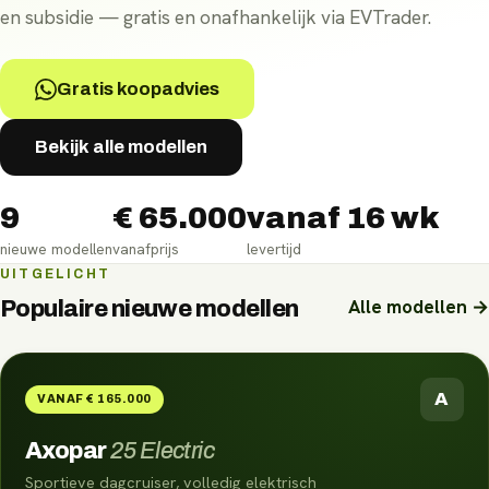
en subsidie — gratis en onafhankelijk via EVTrader.
Gratis koopadvies
Bekijk alle modellen
9
€ 65.000
vanaf 16 wk
nieuwe modellen
vanafprijs
levertijd
UITGELICHT
Alle modellen →
Populaire nieuwe modellen
A
VANAF € 165.000
Axopar
25 Electric
Sportieve dagcruiser, volledig elektrisch