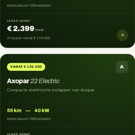
Actieradius
0–100
Snelladen
LEASE VANAF
€ 2.399
/mnd
of kopen vanaf
€ 210.000
A
VANAF € 125.000
Axopar
22 Electric
Compacte elektrische instapper van Axopar
55
km
—
40 kW
Actieradius
0–100
Snelladen
LEASE VANAF