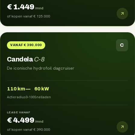
€ 1.449
/mnd
of kopen vanaf
€ 125.000
C
VANAF € 390.000
Candela
C-8
De iconische hydrofoil dagcruiser
110
km
—
60 kW
Actieradius
0–100
Snelladen
LEASE VANAF
€ 4.499
/mnd
of kopen vanaf
€ 390.000