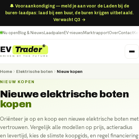
🔔 Vooraankondiging — meld je aan voor de Laden bij de
buren-laadpas: laad bij een buur, de buren krijgen uitbetaald.
Verwacht Q3 →
Nu open
Blog & Nieuws
Laadpalen
EV-nieuws
Marktrapport
Over
Contact
Ke
®
Trader
EV
DRIVEN BY THE FUTURE
Home
Elektrische boten
Nieuw kopen
NIEUW KOPEN
Nieuwe
elektrische boten
kopen
Oriënteer je op en koop een nieuwe elektrische boten met
vertrouwen. Vergelijk alle modellen op prijs, actieradius
en levertijd, kies de slimste koopgids, en regel financiering