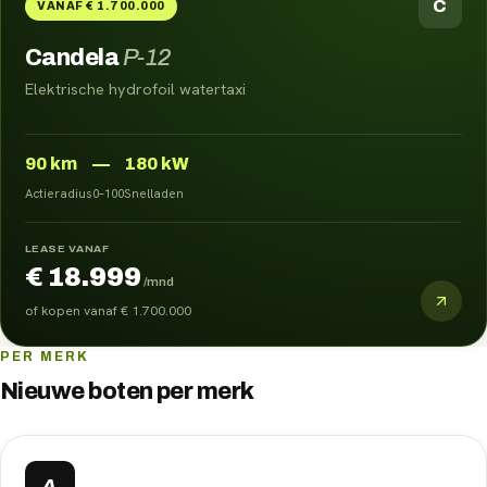
C
VANAF € 1.700.000
Candela
P-12
Elektrische hydrofoil watertaxi
90
km
—
180 kW
Actieradius
0–100
Snelladen
LEASE VANAF
€ 18.999
/mnd
of kopen vanaf
€ 1.700.000
PER MERK
Nieuwe
boten
per merk
A