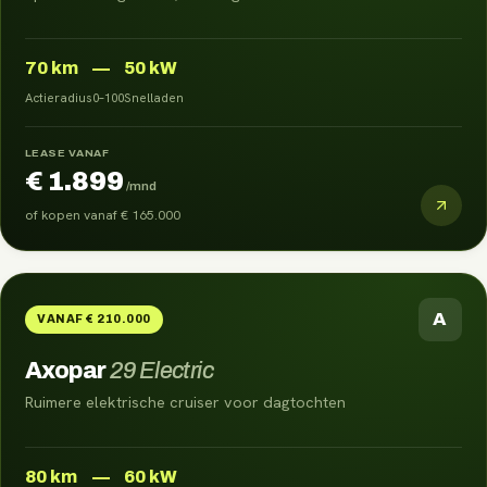
70
km
—
50 kW
Actieradius
0–100
Snelladen
LEASE VANAF
€ 1.899
/mnd
of kopen vanaf
€ 165.000
A
VANAF € 210.000
Axopar
29 Electric
Ruimere elektrische cruiser voor dagtochten
80
km
—
60 kW