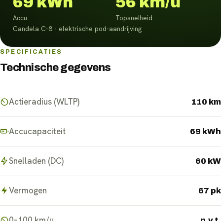
69 kWh
56 km/u
Accu
Topsnelheid
Candela C-8 · elektrische pod-aandrijving
SPECIFICATIES
Technische gegevens
Actieradius (WLTP)
110 km
Accucapaciteit
69 kWh
Snelladen (DC)
60 kW
Vermogen
67 pk
0–100 km/u
n.v.t.