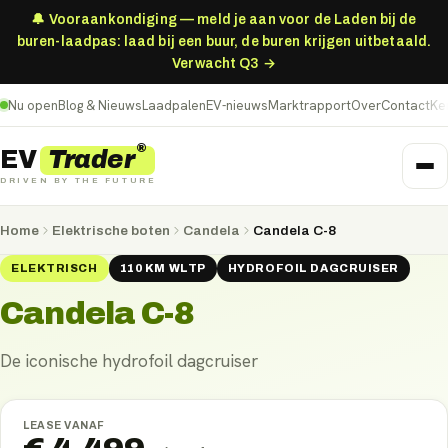
🔔 Vooraankondiging — meld je aan voor de Laden bij de
buren-laadpas: laad bij een buur, de buren krijgen uitbetaald.
Verwacht Q3 →
Nu open
Blog & Nieuws
Laadpalen
EV-nieuws
Marktrapport
Over
Contact
Ke
®
Trader
EV
DRIVEN BY THE FUTURE
Home
Elektrische boten
Candela
Candela C-8
ELEKTRISCH
110
KM
WLTP
HYDROFOIL DAGCRUISER
Candela C-8
De iconische hydrofoil dagcruiser
LEASE VANAF