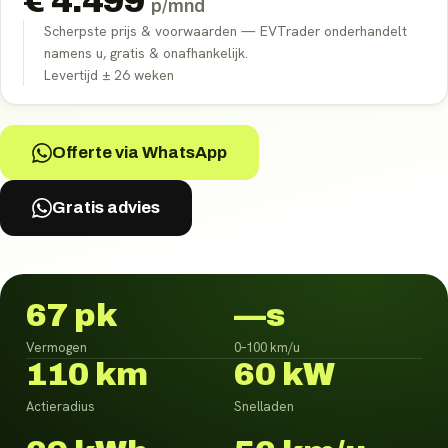
€
4.499
p/mnd
Scherpste prijs & voorwaarden — EVTrader onderhandelt
namens u, gratis & onafhankelijk.
Levertijd ±
26
weken
Offerte via WhatsApp
Gratis advies
67 pk
—s
Vermogen
0–100 km/u
110 km
60 kW
Actieradius
Snelladen