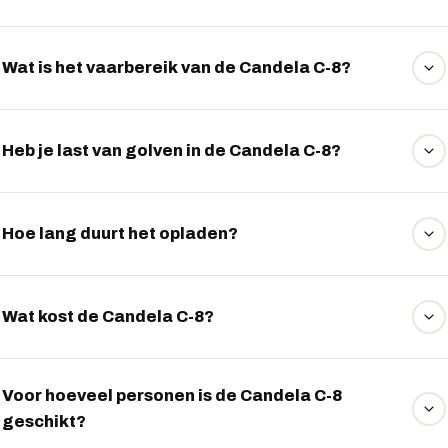
Wat is het vaarbereik van de Candela C-8?
De Candela C-8 haalt een uitzonderlijk vaarbereik tot
ongeveer 110 kilometer bij kruissnelheid.
Heb je last van golven in de Candela C-8?
Nee, omdat de boot boven het water zweeft, voel je
golfslag nauwelijks, wat zorgt voor een comfortabele
Hoe lang duurt het opladen?
vaart.
Met een snellader laad je het accupakket in ongeveer 75
minuten voor een groot deel bij.
Wat kost de Candela C-8?
De Candela C-8 is er vanaf ongeveer 390.000 euro, met
lease vanaf circa 4.499 euro per maand.
Voor hoeveel personen is de Candela C-8
geschikt?