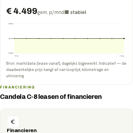
€
4.499
gem. p/mnd
■
stabiel
€
4539
€
4499
€
4459
12 jun
2 aug
Bron: marktdata (lease vanaf), dagelijks bijgewerkt. Indicatief — de
daadwerkelijke prijs hangt af van looptijd, kilometrage en
uitvoering.
FINANCIERING
Candela C-8 leasen of financieren
Financieren