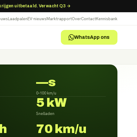
 krijgen uitbetaald. Verwacht Q3 →
ieuws
Laadpalen
EV-nieuws
Marktrapport
Over
Contact
Kennisbank
WhatsApp ons
—s
0–100 km/u
5 kW
Snelladen
h
70 km/u