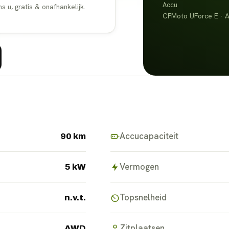
Accu
u, gratis & onafhankelijk.
CFMoto UForce E ·
Accucapaciteit
90 km
Vermogen
5 kW
Topsnelheid
n.v.t.
Zitplaatsen
AWD