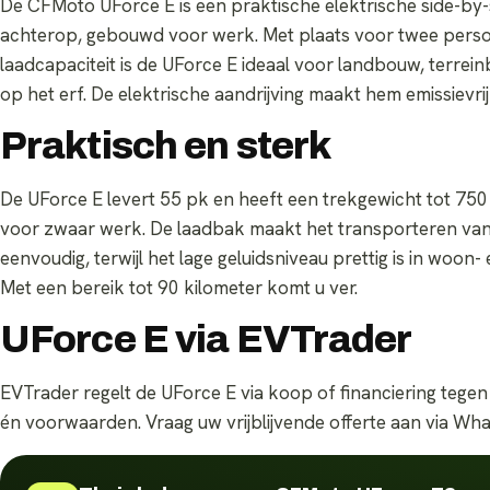
De CFMoto UForce E is een praktische elektrische side-by
achterop, gebouwd voor werk. Met plaats voor twee pers
laadcapaciteit is de UForce E ideaal voor landbouw, terrei
op het erf. De elektrische aandrijving maakt hem emissievrij e
Praktisch en sterk
De UForce E levert 55 pk en heeft een trekgewicht tot 750
voor zwaar werk. De laadbak maakt het transporteren van
eenvoudig, terwijl het lage geluidsniveau prettig is in woon
Met een bereik tot 90 kilometer komt u ver.
UForce E via EVTrader
EVTrader regelt de UForce E via koop of financiering tegen
én voorwaarden. Vraag uw vrijblijvende offerte aan via Wh