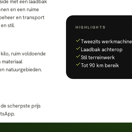
-side met een laadbak
onen en een ruime
nbeheer en transport
n stil.
HIGHLIGHTS
Waarom de
UForce E
?
Tweezits werkmachine
Laadbak achterop
 kilo, ruim voldoende
Stil terreinwerk
 materiaal
Tot 90 km bereik
- en natuurgebieden.
 de scherpste prijs
atsApp.