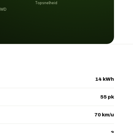
Topsnelheid
 AWD
14 kWh
55 pk
70 km/u
2