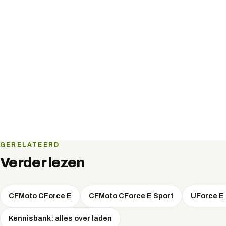
GERELATEERD
Verder lezen
CFMoto CForce E
CFMoto CForce E Sport
UForce E 
Kennisbank: alles over laden