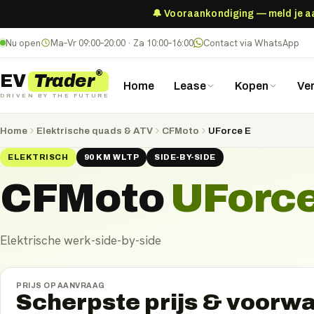
🔔 Vooraankondiging — meld je aan
Nu open
Ma–Vr 09:00–20:00 · Za 10:00–16:00
Contact via WhatsApp
®
Trader
EV
Home
Lease
Kopen
Ve
DRIVEN BY THE FUTURE
Home
Elektrische quads & ATV
CFMoto
UForce E
ELEKTRISCH
90
KM
WLTP
SIDE-BY-SIDE
CFMoto
UForce
Elektrische werk-side-by-side
PRIJS OP AANVRAAG
Scherpste prijs & voorw