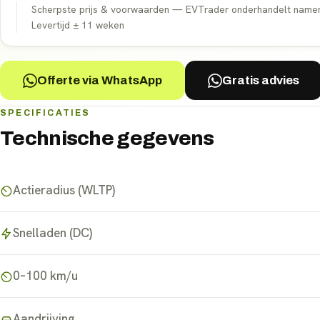
Scherpste prijs & voorwaarden — EVTrader onderhandelt namens 
Levertijd ±
11
weken
Offerte via WhatsApp
Gratis advies
SPECIFICATIES
Technische gegevens
Actieradius (WLTP)
Snelladen (DC)
0–100 km/u
Aandrijving