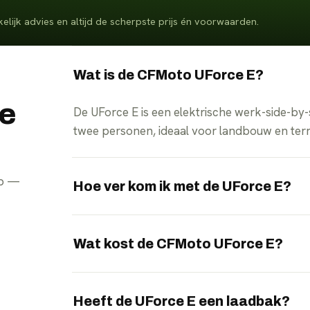
elijk advies en altijd de scherpste prijs én voorwaarden.
Wat is de CFMoto UForce E?
e
De UForce E is een elektrische werk-side-by
twee personen, ideaal voor landbouw en terr
pp —
Hoe ver kom ik met de UForce E?
De UForce E haalt een bereik tot ongeveer 90
Wat kost de CFMoto UForce E?
De definitieve prijs van de UForce E hangt af
vergelijkt onafhankelijk en regelt altijd de s
Heeft de UForce E een laadbak?