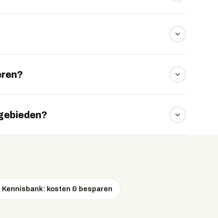
a WhatsApp.
voor het eenvoudig transporteren van materiaal.
o is de UForce E geschikt voor zwaar werk.
eren?
oto UForce E.
ngebieden?
ge geluidsniveau is de UForce E ideaal voor werk in
Kennisbank: kosten & besparen