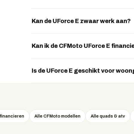
vrijblijvend uw persoonlijke voorstel aan vi
Ja, de UForce E heeft een laadbak achterop 
Kan de UForce E zwaar werk aan?
Ja, met 55 pk en een trekgewicht tot 750 kil
Kan ik de CFMoto UForce E financi
Ja, EVTrader regelt financieren voor de CFM
Is de UForce E geschikt voor woo
Ja, door het ontbreken van uitstoot en het la
woon- en natuurgebieden.
financieren
Alle CFMoto modellen
Alle quads & atv