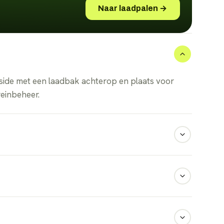
Naar laadpalen →
-side met een laadbak achterop en plaats voor
einbeheer.
 kilometer.
 van uitvoering, looptijd en kilometrage. EVTrader
cherpste prijs én voorwaarden voor u. Vraag