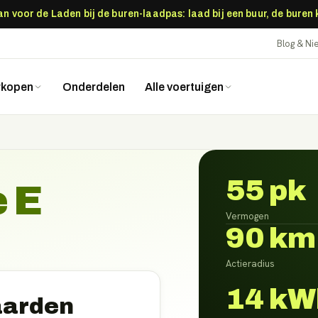
 voor de Laden bij de buren-laadpas: laad bij een buur, de buren
Blog & N
rkopen
Onderdelen
Alle voertuigen
55 pk
 E
Vermogen
90 km
Actieradius
14 kW
aarden