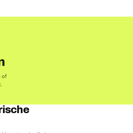
n
 of
.
rische