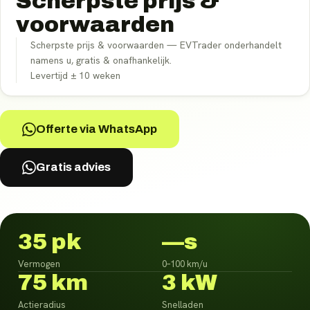
Scherpste prijs &
voorwaarden
Scherpste prijs & voorwaarden — EVTrader onderhandelt
namens u, gratis & onafhankelijk.
Levertijd ±
10
weken
Offerte via WhatsApp
Gratis advies
35 pk
—s
Vermogen
0–100 km/u
75 km
3 kW
Actieradius
Snelladen