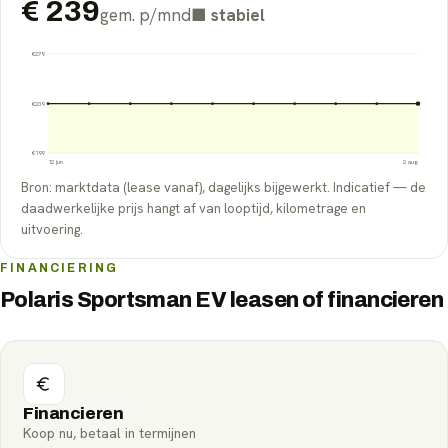
€
239
gem. p/mnd
■
stabiel
€
279
€
239
€
199
12 jun
2 aug
Bron: marktdata (lease vanaf), dagelijks bijgewerkt. Indicatief — de
daadwerkelijke prijs hangt af van looptijd, kilometrage en
uitvoering.
FINANCIERING
Polaris Sportsman EV leasen of financieren
Financieren
Koop nu, betaal in termijnen