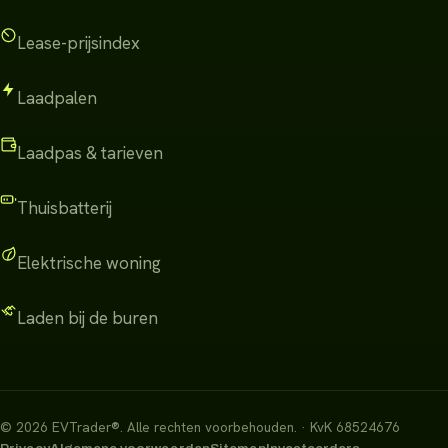
Lease-prijsindex
Laadpalen
Laadpas & tarieven
Thuisbatterij
Elektrische woning
Laden bij de buren
©
2026
EVTrader®
.
Alle rechten voorbehouden.
· KvK 68524676