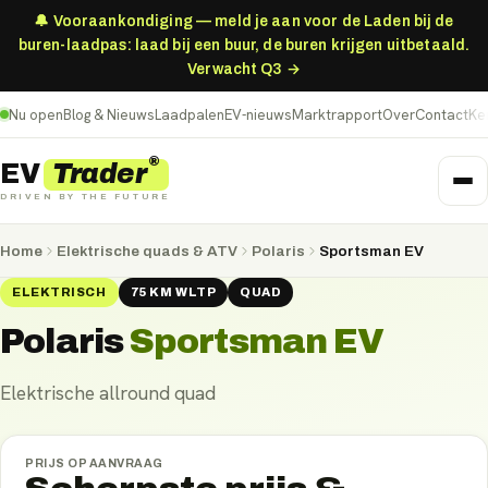
🔔 Vooraankondiging — meld je aan voor de Laden bij de
buren-laadpas: laad bij een buur, de buren krijgen uitbetaald.
Verwacht Q3 →
Nu open
Blog & Nieuws
Laadpalen
EV-nieuws
Marktrapport
Over
Contact
Ke
®
Trader
EV
DRIVEN BY THE FUTURE
Home
Elektrische quads & ATV
Polaris
Sportsman EV
ELEKTRISCH
75
KM
WLTP
QUAD
Polaris
Sportsman EV
Elektrische allround quad
PRIJS OP AANVRAAG