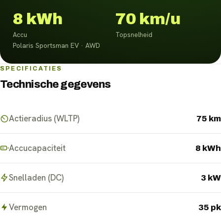
8 kWh
70 km/u
Accu
Topsnelheid
Polaris Sportsman EV · AWD
SPECIFICATIES
Technische gegevens
Actieradius (WLTP)
75 km
Accucapaciteit
8 kWh
Snelladen (DC)
3 kW
Vermogen
35 pk