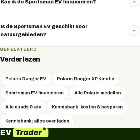
Sportsman EV aanhangers en werktuigen.
Kan ik de Sportsman EV financieren?
Ja, EVTrader regelt financieren voor de Polaris Sportsman
EV.
Is de Sportsman EV geschikt voor
natuurgebieden?
Ja, door het ontbreken van uitstoot en het lage
GERELATEERD
geluidsniveau is de Sportsman EV ideaal voor werk in
Verder lezen
natuurgebieden.
Polaris Ranger EV
Polaris Ranger XP Kinetic
Sportsman EV financieren
Alle Polaris modellen
Alle quads & atv
Kennisbank: kosten & besparen
Kennisbank: alles over laden
®
Trader
EV