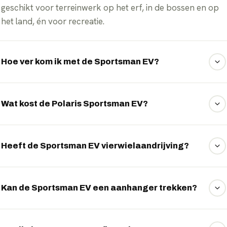
geschikt voor terreinwerk op het erf, in de bossen en op
het land, én voor recreatie.
Hoe ver kom ik met de Sportsman EV?
De Sportsman EV haalt een bereik tot ongeveer 75
kilometer.
Wat kost de Polaris Sportsman EV?
Wat u voor de Sportsman EV betaalt, hangt af van de
gekozen uitvoering, looptijd en het jaarkilometrage. Als
Heeft de Sportsman EV vierwielaandrijving?
onafhankelijk intermediair onderhandelt EVTrader
namens u de scherpste prijs én voorwaarden. Vraag uw
Ja, de Sportsman EV heeft vierwielaandrijving voor
voorstel aan via WhatsApp.
optimale grip en trekkracht in het terrein.
Kan de Sportsman EV een aanhanger trekken?
Ja, met een trekgewicht tot ongeveer 600 kilo trekt de