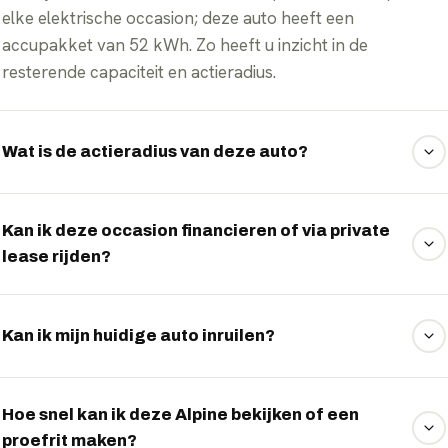
elke elektrische occasion; deze auto heeft een
accupakket van 52 kWh. Zo heeft u inzicht in de
resterende capaciteit en actieradius.
Wat is de actieradius van deze auto?
De WLTP-actieradius is 364 km. In de praktijk varieert dit
met rijstijl, snelheid, buitentemperatuur en belading.
Kan ik deze occasion financieren of via private
lease rijden?
Ja. Veel elektrische occasions kunt u financieren of via
private lease rijden. Wij vergelijken vrijblijvend de
Kan ik mijn huidige auto inruilen?
mogelijkheden — vraag het via WhatsApp.
Zeker. Stuur ons via WhatsApp de gegevens van uw
huidige auto en u ontvangt een vrijblijvende inruilindicatie.
Hoe snel kan ik deze Alpine bekijken of een
proefrit maken?