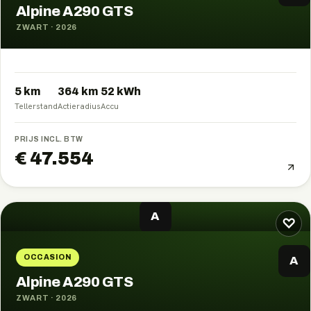
Alpine A290 GTS
ZWART
·
2026
5 km
364
km
52
kWh
Tellerstand
Actieradius
Accu
PRIJS INCL. BTW
€ 47.554
A
♡
OCCASION
A
Alpine A290 GTS
ZWART
·
2026