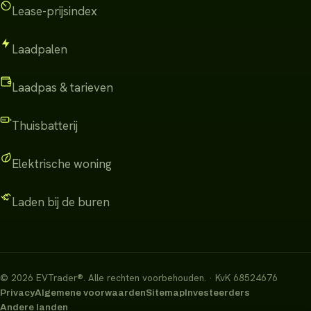
Lease-prijsindex
Laadpalen
Laadpas & tarieven
Thuisbatterij
Elektrische woning
Laden bij de buren
©
2026
EVTrader®
.
Alle rechten voorbehouden.
· KvK 68524676
Privacy
Algemene voorwaarden
Sitemap
Investeerders
Andere landen