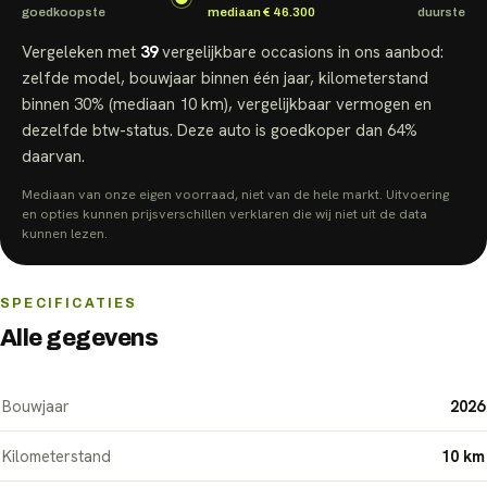
goedkoopste
mediaan
€ 46.300
duurste
Vergeleken met
39
vergelijkbare
occasions
in ons aanbod:
zelfde model, bouwjaar binnen één jaar, kilometerstand
binnen 30% (mediaan
10 km
), vergelijkbaar vermogen en
dezelfde btw-status.
Deze auto is goedkoper dan
64
%
daarvan.
Mediaan van onze eigen voorraad, niet van de hele markt. Uitvoering
en opties kunnen prijsverschillen verklaren die wij niet uit de data
kunnen lezen.
SPECIFICATIES
Alle gegevens
Bouwjaar
2026
Kilometerstand
10 km