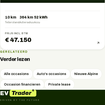
10 km
364
km
52
kWh
Tellerstand
Actieradius
Accu
PRIJS INCL. BTW
€ 47.150
GERELATEERD
Verder lezen
Alle occasions
Auto's occasions
Nieuwe Alpine
Occasion financieren
Private lease
®
Trader
EV
DRIVEN BY THE FUTURE