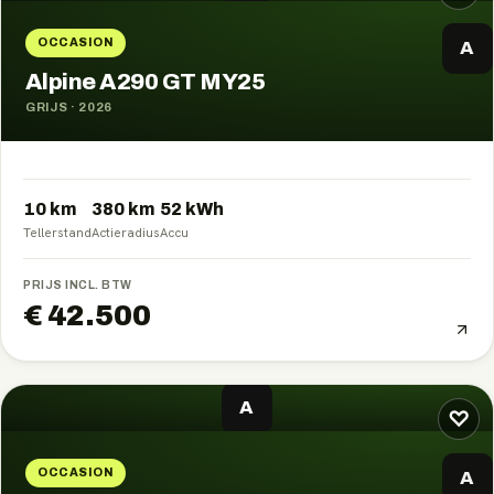
OCCASION
A
Alpine A290 GT MY25
GRIJS
·
2026
10 km
380
km
52
kWh
Tellerstand
Actieradius
Accu
PRIJS INCL. BTW
€ 42.500
A
♡
OCCASION
A