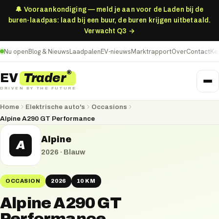
🔔 Vooraankondiging — meld je aan voor de Laden bij de
buren-laadpas: laad bij een buur, de buren krijgen uitbetaald.
Verwacht Q3 →
Nu open
Blog & Nieuws
Laadpalen
EV-nieuws
Marktrapport
Over
Contact
Ke
®
Trader
EV
DRIVEN BY THE FUTURE
Home
Elektrische auto's
Occasions
Alpine A290 GT Performance
Alpine
A
2026
·
Blauw
OCCASION
2026
10 KM
Alpine A290 GT
Performance