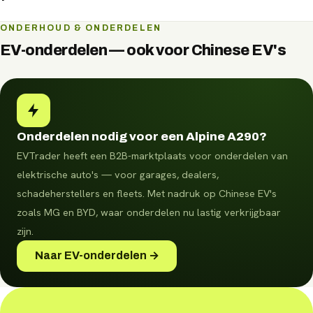
Vaak op korte termijn. Vraag via WhatsApp naar de
ONDERHOUD & ONDERDELEN
beschikbaarheid en plan direct een bezichtiging of
EV-onderdelen — ook voor Chinese EV's
proefrit.
Onderdelen nodig voor een Alpine A290?
EVTrader heeft een B2B-marktplaats voor onderdelen van
elektrische auto's — voor garages, dealers,
schadeherstellers en fleets.
Met nadruk op Chinese EV's
zoals MG en BYD, waar onderdelen nu lastig verkrijgbaar
zijn.
Naar EV-onderdelen →