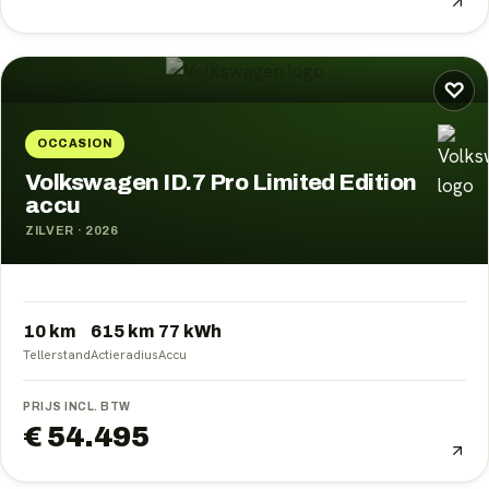
♡
OCCASION
Volkswagen ID.7 Pro Limited Edition
accu
ZILVER
·
2026
10 km
615
km
77
kWh
Tellerstand
Actieradius
Accu
PRIJS INCL. BTW
€ 54.495