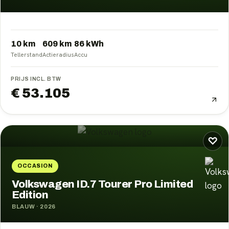
10 km
609
km
86
kWh
Tellerstand
Actieradius
Accu
PRIJS INCL. BTW
€ 53.105
♡
OCCASION
Volkswagen ID.7 Tourer Pro Limited
Edition
BLAUW
·
2026