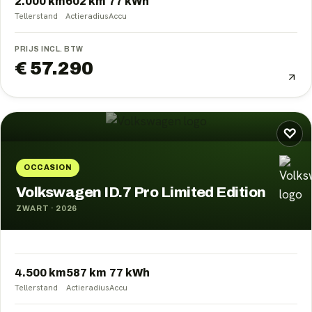
2.000 km
602
km
77
kWh
Tellerstand
Actieradius
Accu
PRIJS INCL. BTW
€ 57.290
♡
OCCASION
Volkswagen ID.7 Pro Limited Edition
ZWART
·
2026
4.500 km
587
km
77
kWh
Tellerstand
Actieradius
Accu