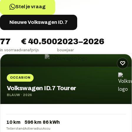
Stel je vraag
Nieuwe Volkswagen ID.7
77
€ 40.500
2023–2026
in voorraad
vanafprijs
bouwjaar
Volkswagen ID.7
occasions
♡
OCCASION
Volkswagen ID.7 Tourer
BLAUW
·
2026
10 km
596
km
86
kWh
Tellerstand
Actieradius
Accu