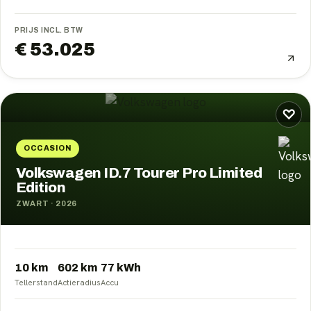
PRIJS INCL. BTW
€ 53.025
♡
OCCASION
Volkswagen ID.7 Tourer Pro Limited
Edition
ZWART
·
2026
10 km
602
km
77
kWh
Tellerstand
Actieradius
Accu