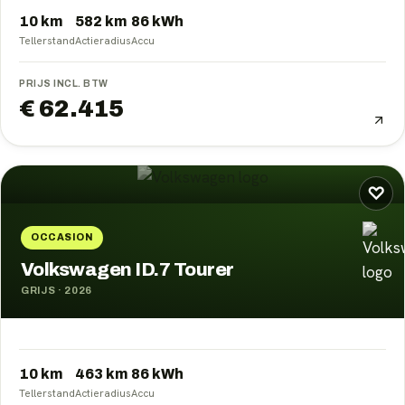
10 km
582
km
86
kWh
Tellerstand
Actieradius
Accu
PRIJS INCL. BTW
€ 62.415
♡
OCCASION
Volkswagen ID.7 Tourer
GRIJS
·
2026
10 km
463
km
86
kWh
Tellerstand
Actieradius
Accu