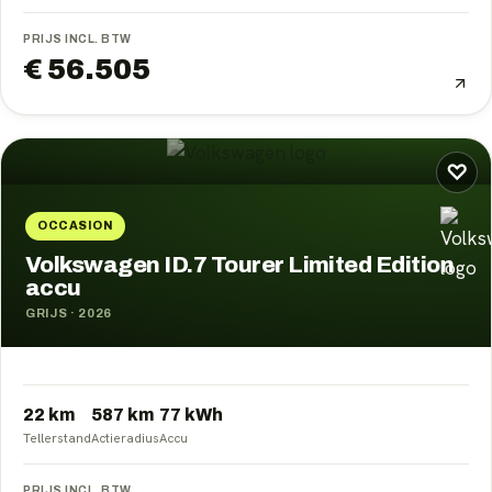
PRIJS INCL. BTW
€ 56.505
♡
OCCASION
Volkswagen ID.7 Tourer Limited Edition
accu
GRIJS
·
2026
22 km
587
km
77
kWh
Tellerstand
Actieradius
Accu
PRIJS INCL. BTW