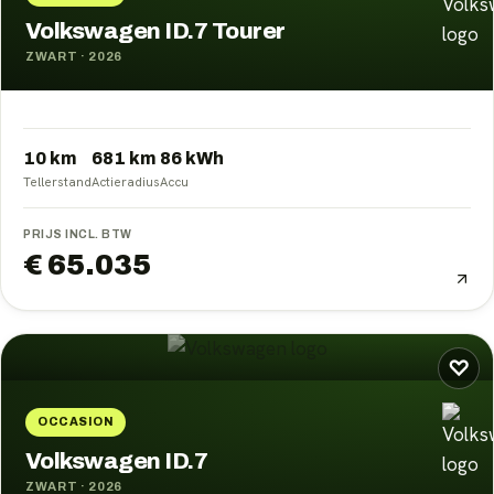
Volkswagen ID.7 Tourer
ZWART
·
2026
10 km
681
km
86
kWh
Tellerstand
Actieradius
Accu
PRIJS INCL. BTW
€ 65.035
♡
OCCASION
Volkswagen ID.7
ZWART
·
2026