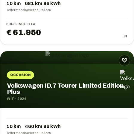
10 km
681
km
86
kWh
Tellerstand
Actieradius
Accu
PRIJS INCL. BTW
€ 61.950
♡
OCCASION
Volkswagen ID.7 Tourer Limited Edition
Plus
WIT
·
2026
10 km
460
km
86
kWh
Tellerstand
Actieradius
Accu