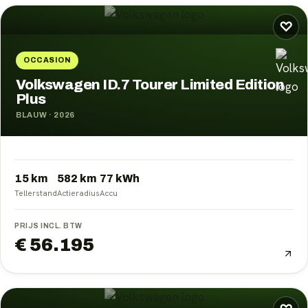
♡
OCCASION
Volkswagen ID.7 Tourer Limited Edition
Plus
BLAUW
·
2026
15 km
582
km
77
kWh
Tellerstand
Actieradius
Accu
PRIJS INCL. BTW
€ 56.195