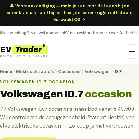
🔔 Vooraankondiging — meld je aan voor de Laden bij de
buren-laadpas: laad bij een buur, de buren krijgen uitbetaald.
Verwacht Q3 →
Nu open
Blog & Nieuws
Laadpalen
EV-nieuws
Marktrapport
Over
Contact
Ke
®
Trader
EV
DRIVEN BY THE FUTURE
Home
Elektrische auto's
Occasions
Volkswagen
ID.7
VOLKSWAGEN ID.7 OCCASION
Volkswagen ID.7
occasion
77 Volkswagen ID.7 occasions in aanbod vanaf € 40.500.
Wij controleren de accugezondheid (State of Health) van
elke elektrische occasion — zo koop je met vertrouwen.