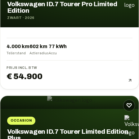
Volkswagen ID.7 Tourer Pro Limited
Edition
ZWART
·
2026
4.000 km
602
km
77
kWh
Tellerstand
Actieradius
Accu
PRIJS INCL. BTW
€ 54.900
♡
OCCASION
Volkswagen ID.7 Tourer Limited Edition
Plus