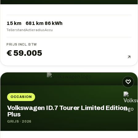
15 km
681
km
86
kWh
Tellerstand
Actieradius
Accu
PRIJS INCL. BTW
€ 59.005
♡
OCCASION
Volkswagen ID.7 Tourer Limited Edition
Plus
GRIJS
·
2026