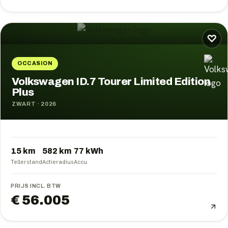
♡
OCCASION
Volkswagen ID.7 Tourer Limited Edition
Plus
ZWART
·
2026
15 km
582
km
77
kWh
Tellerstand
Actieradius
Accu
PRIJS INCL. BTW
€ 56.005