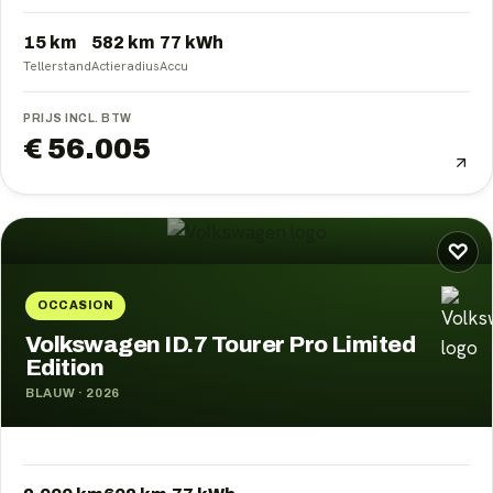
15 km
582
km
77
kWh
Tellerstand
Actieradius
Accu
PRIJS INCL. BTW
€ 56.005
♡
OCCASION
Volkswagen ID.7 Tourer Pro Limited
Edition
BLAUW
·
2026