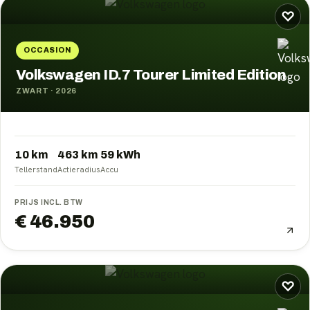
♡
OCCASION
Volkswagen ID.7 Tourer Limited Edition
ZWART
·
2026
10 km
463
km
59
kWh
Tellerstand
Actieradius
Accu
PRIJS INCL. BTW
€ 46.950
♡