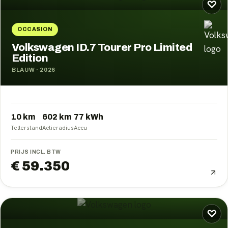
♡
OCCASION
Volkswagen ID.7 Tourer Pro Limited
Edition
BLAUW
·
2026
10 km
602
km
77
kWh
Tellerstand
Actieradius
Accu
PRIJS INCL. BTW
€ 59.350
♡