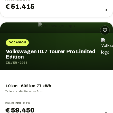
€ 51.415
♡
OCCASION
Volkswagen ID.7 Tourer Pro Limited
Edition
ZILVER
·
2026
10 km
602
km
77
kWh
Tellerstand
Actieradius
Accu
PRIJS INCL. BTW
€ 59.450