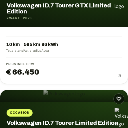
Volkswagen ID.7 Tourer GTX Limited
Edition
ZWART
·
2026
10 km
585
km
86
kWh
Tellerstand
Actieradius
Accu
PRIJS INCL. BTW
€ 66.450
♡
OCCASION
Volkswagen ID.7 Tourer Limited Edition