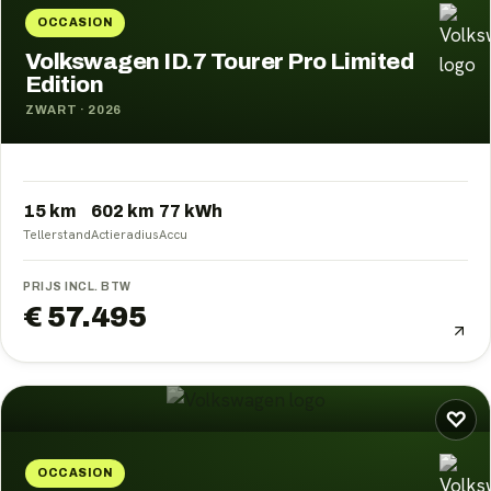
OCCASION
Volkswagen ID.7 Tourer Pro Limited
Edition
ZWART
·
2026
15 km
602
km
77
kWh
Tellerstand
Actieradius
Accu
PRIJS INCL. BTW
€ 57.495
♡
OCCASION