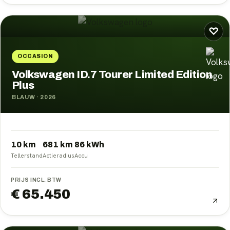
♡
OCCASION
Volkswagen ID.7 Tourer Limited Edition
Plus
BLAUW
·
2026
10 km
681
km
86
kWh
Tellerstand
Actieradius
Accu
PRIJS INCL. BTW
€ 65.450