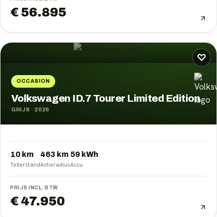
€ 56.895
♡
OCCASION
Volkswagen ID.7 Tourer Limited Edition
GRIJS
·
2026
10 km
463
km
59
kWh
Tellerstand
Actieradius
Accu
PRIJS INCL. BTW
€ 47.950