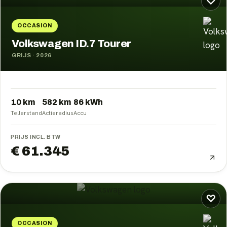
♡
OCCASION
Volkswagen ID.7 Tourer
GRIJS
·
2026
10 km
582
km
86
kWh
Tellerstand
Actieradius
Accu
PRIJS INCL. BTW
€ 61.345
♡
OCCASION