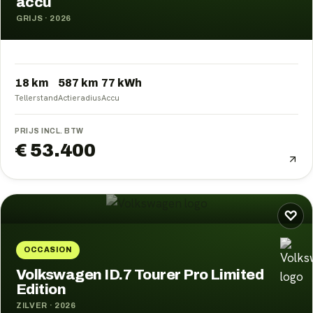
accu
GRIJS
·
2026
18 km
587
km
77
kWh
Tellerstand
Actieradius
Accu
PRIJS INCL. BTW
€ 53.400
♡
OCCASION
Volkswagen ID.7 Tourer Pro Limited
Edition
ZILVER
·
2026