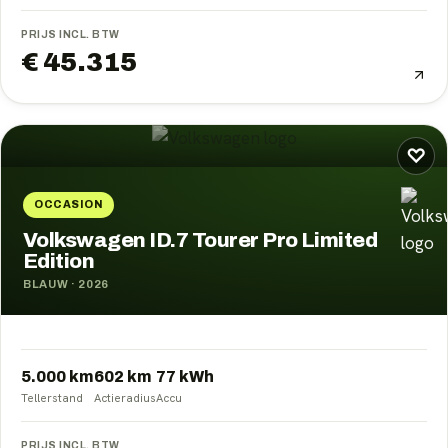
PRIJS INCL. BTW
€ 45.315
♡
OCCASION
Volkswagen ID.7 Tourer Pro Limited
Edition
BLAUW
·
2026
5.000 km
602
km
77
kWh
Tellerstand
Actieradius
Accu
PRIJS INCL. BTW