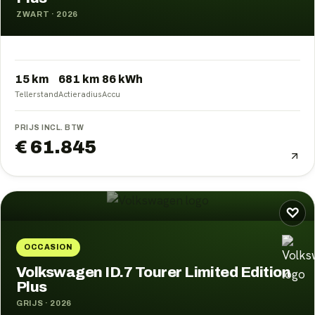
ZWART
·
2026
15 km
681
km
86
kWh
Tellerstand
Actieradius
Accu
PRIJS INCL. BTW
€ 61.845
♡
OCCASION
Volkswagen ID.7 Tourer Limited Edition
Plus
GRIJS
·
2026