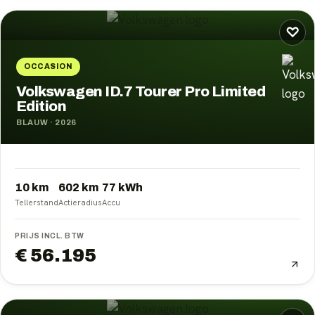
♡
OCCASION
Volkswagen ID.7 Tourer Pro Limited
Edition
BLAUW
·
2026
10 km
602
km
77
kWh
Tellerstand
Actieradius
Accu
PRIJS INCL. BTW
€ 56.195