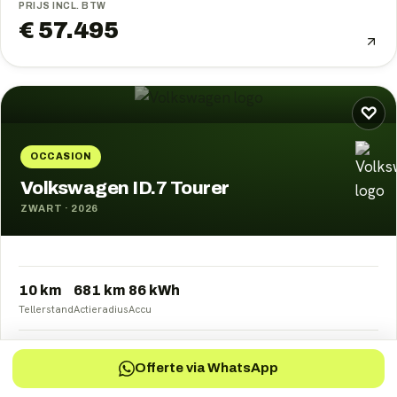
PRIJS INCL. BTW
€ 57.495
♡
OCCASION
Volkswagen ID.7 Tourer
ZWART
·
2026
10 km
681
km
86
kWh
Tellerstand
Actieradius
Accu
PRIJS INCL. BTW
Offerte via WhatsApp
€ 62.645