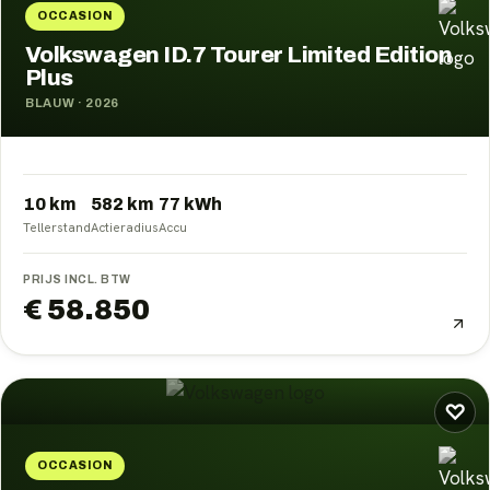
OCCASION
Volkswagen ID.7 Tourer Limited Edition
Plus
BLAUW
·
2026
10 km
582
km
77
kWh
Tellerstand
Actieradius
Accu
PRIJS INCL. BTW
€ 58.850
♡
OCCASION