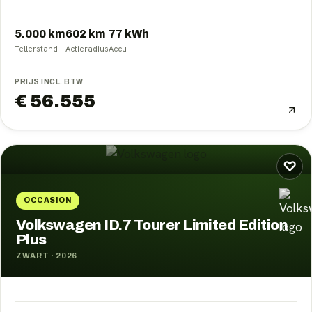
5.000 km
602
km
77
kWh
Tellerstand
Actieradius
Accu
PRIJS INCL. BTW
€ 56.555
♡
OCCASION
Volkswagen ID.7 Tourer Limited Edition
Plus
ZWART
·
2026