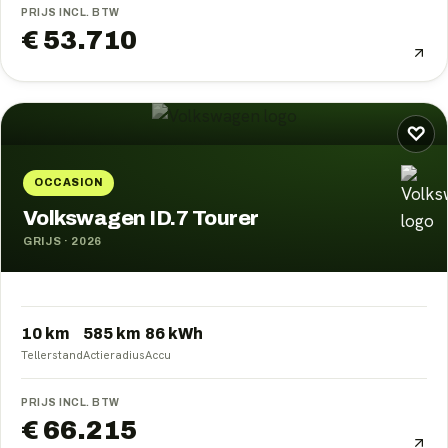
PRIJS INCL. BTW
€ 53.710
♡
OCCASION
Volkswagen ID.7 Tourer
GRIJS
·
2026
10 km
585
km
86
kWh
Tellerstand
Actieradius
Accu
PRIJS INCL. BTW
€ 66.215