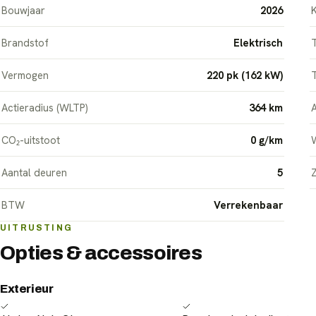
Bouwjaar
2026
K
Brandstof
Elektrisch
T
Vermogen
220 pk (162 kW)
Actieradius (WLTP)
364 km
A
CO₂-uitstoot
0 g/km
W
Aantal deuren
5
Z
BTW
Verrekenbaar
UITRUSTING
Opties & accessoires
Exterieur