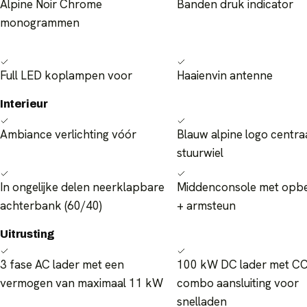
Alpine Noir Chrome
Banden druk indicator
monogrammen
Full LED koplampen voor
Haaienvin antenne
Interieur
Ambiance verlichting vóór
Blauw alpine logo centraa
stuurwiel
In ongelijke delen neerklapbare
Middenconsole met opb
achterbank (60/40)
+ armsteun
Uitrusting
3 fase AC lader met een
100 kW DC lader met C
vermogen van maximaal 11 kW
combo aansluiting voor
snelladen