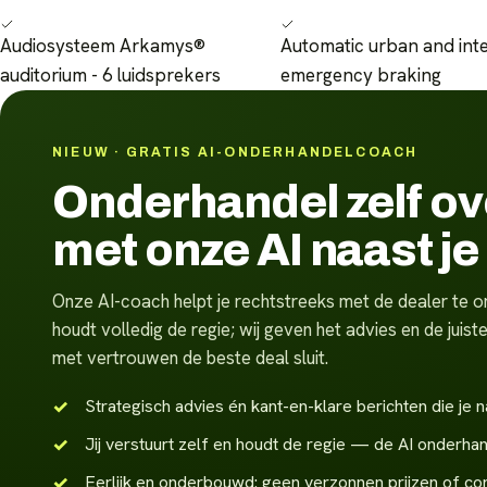
Audiosysteem Arkamys®
Automatic urban and int
auditorium - 6 luidsprekers
emergency braking
NIEUW · GRATIS AI-ONDERHANDELCOACH
Onderhandel zelf o
met onze AI naast je
Onze AI-coach helpt je rechtstreeks met de dealer te on
houdt volledig de regie; wij geven het advies en de jui
met vertrouwen de beste deal sluit.
Strategisch advies én kant-en-klare berichten die je n
Jij verstuurt zelf en houdt de regie — de AI onderhan
Eerlijk en onderbouwd: geen verzonnen prijzen of co