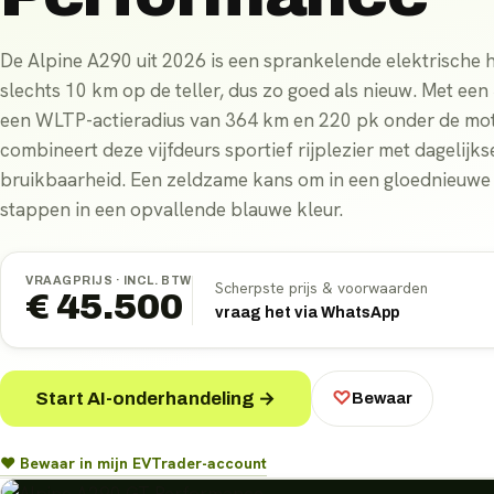
De Alpine A290 uit 2026 is een sprankelende elektrische
slechts 10 km op de teller, dus zo goed als nieuw. Met ee
een WLTP-actieradius van 364 km en 220 pk onder de mo
combineert deze vijfdeurs sportief rijplezier met dagelijks
bruikbaarheid. Een zeldzame kans om in een gloednieuwe 
stappen in een opvallende blauwe kleur.
VRAAGPRIJS ·
INCL. BTW
Scherpste prijs & voorwaarden
€ 45.500
vraag het via WhatsApp
Start AI-onderhandeling →
♡
Bewaar
♥ Bewaar in mijn EVTrader-account