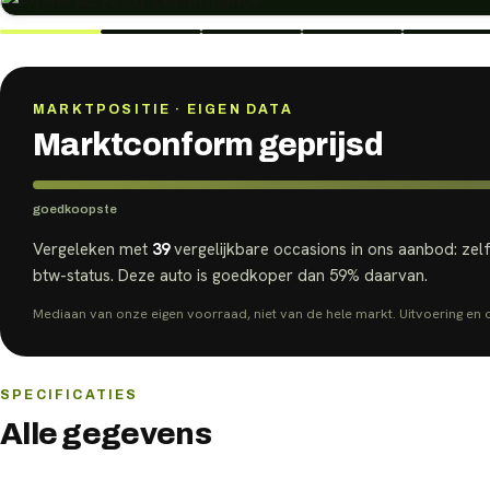
MARKTPOSITIE · EIGEN DATA
Marktconform geprijsd
goedkoopste
Vergeleken met
39
vergelijkbare
occasions
in ons aanbod: zel
btw-status.
Deze auto is goedkoper dan
59
% daarvan.
Mediaan van onze eigen voorraad, niet van de hele markt. Uitvoering en op
SPECIFICATIES
Alle gegevens