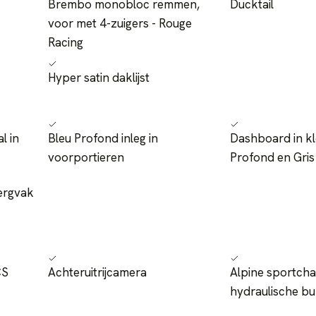
Brembo monobloc remmen,
Ducktail
voor met 4-zuigers - Rouge
Racing
Hyper satin daklijst
l in
Bleu Profond inleg in
Dashboard in kl
voorportieren
Profond en Gris
ergvak
CS
Achteruitrijcamera
Alpine sportcha
hydraulische b