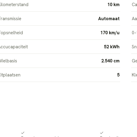
ilometerstand
10 km
Ca
ransmissie
Automaat
Aa
Topsnelheid
170 km/u
0–
ccucapaciteit
52 kWh
Sn
ielbasis
2.540 cm
Ge
itplaatsen
5
Kl