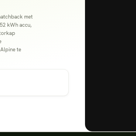
 hatchback met
n 52 kWh accu,
torkap
e
Alpine te