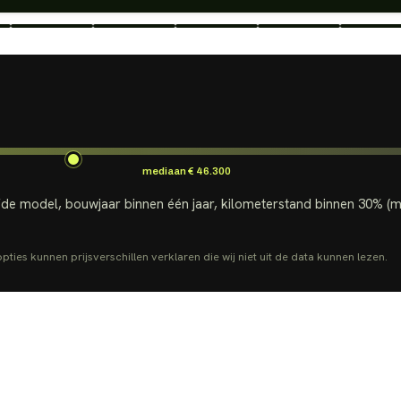
mediaan
€ 46.300
fde model, bouwjaar binnen één jaar, kilometerstand binnen 30% (
ties kunnen prijsverschillen verklaren die wij niet uit de data kunnen lezen.