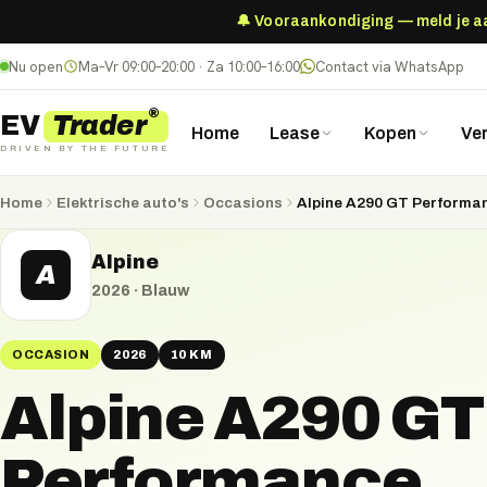
🔔 Vooraankondiging — meld je aan
Nu open
Ma–Vr 09:00–20:00 · Za 10:00–16:00
Contact via WhatsApp
®
Trader
EV
Home
Lease
Kopen
Ve
DRIVEN BY THE FUTURE
Home
Elektrische auto's
Occasions
Alpine A290 GT Performa
Alpine
A
2026
·
Blauw
OCCASION
2026
10 KM
Alpine A290 GT
Performance