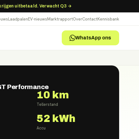
 krijgen uitbetaald. Verwacht Q3 →
ieuws
Laadpalen
EV-nieuws
Marktrapport
Over
Contact
Kennisbank
WhatsApp ons
GT Performance
10 km
Tellerstand
52
kWh
Accu