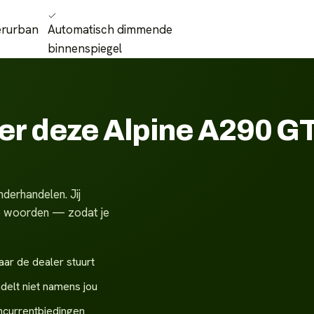
erurban
Automatisch dimmende
binnenspiegel
ver deze Alpine A290 
derhandelen. Jij
ste woorden — zodat je
aar de dealer stuurt
delt niet namens jou
ncurrentbiedingen