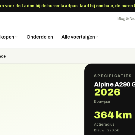
 voor de Laden bij de buren-laadpas: laad bij een buur, de buren
Blog & N
rkopen
Onderdelen
Alle voertuigen
nce
SPECIFICATIES
Alpine A290 
2026
Bouwjaar
364
km
Actieradius
Blauw
· 220 pk