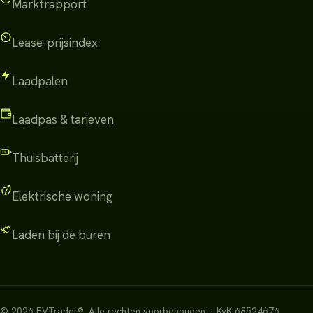
Marktrapport
Lease-prijsindex
Laadpalen
Laadpas & tarieven
Thuisbatterij
Elektrische woning
Laden bij de buren
©
2026
EVTrader®
.
Alle rechten voorbehouden.
· KvK 68524676