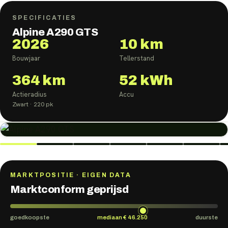
SPECIFICATIES
Alpine A290 GTS
2026
10 km
Bouwjaar
Tellerstand
364
km
52
kWh
Actieradius
Accu
Zwart
· 220 pk
MARKTPOSITIE · EIGEN DATA
Marktconform geprijsd
goedkoopste
mediaan
€ 46.250
duurste