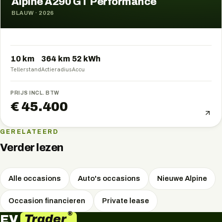
Alpine A290 GT Performance
BLAUW
·
2026
10 km
364
km
52
kWh
Tellerstand
Actieradius
Accu
PRIJS INCL. BTW
€ 45.400
GERELATEERD
Verder lezen
Alle occasions
Auto's occasions
Nieuwe Alpine
Occasion financieren
Private lease
®
Trader
EV