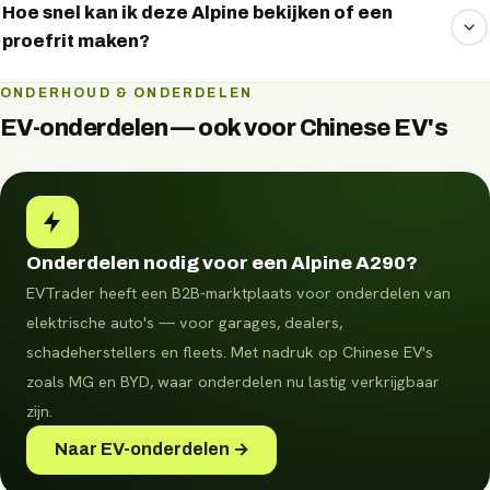
huidige auto en u ontvangt een vrijblijvende inruilindicatie.
Hoe snel kan ik deze Alpine bekijken of een
proefrit maken?
Vaak op korte termijn. Vraag via WhatsApp naar de
ONDERHOUD & ONDERDELEN
beschikbaarheid en plan direct een bezichtiging of
EV-onderdelen — ook voor Chinese EV's
proefrit.
Onderdelen nodig voor een Alpine A290?
EVTrader heeft een B2B-marktplaats voor onderdelen van
elektrische auto's — voor garages, dealers,
schadeherstellers en fleets.
Met nadruk op Chinese EV's
zoals MG en BYD, waar onderdelen nu lastig verkrijgbaar
zijn.
Naar EV-onderdelen →