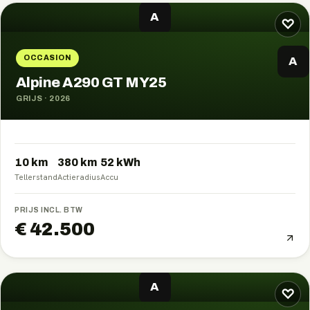
A
♡
OCCASION
A
Alpine A290 GT MY25
GRIJS
·
2026
10 km
380
km
52
kWh
Tellerstand
Actieradius
Accu
PRIJS INCL. BTW
€ 42.500
A
♡