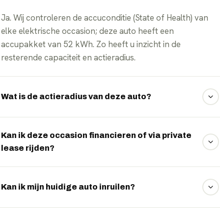
Ja. Wij controleren de accuconditie (State of Health) van
elke elektrische occasion; deze auto heeft een
accupakket van 52 kWh. Zo heeft u inzicht in de
resterende capaciteit en actieradius.
Wat is de actieradius van deze auto?
De WLTP-actieradius is 364 km. In de praktijk varieert dit
met rijstijl, snelheid, buitentemperatuur en belading.
Kan ik deze occasion financieren of via private
lease rijden?
Ja. Veel elektrische occasions kunt u financieren of via
private lease rijden. Wij vergelijken vrijblijvend de
Kan ik mijn huidige auto inruilen?
mogelijkheden — vraag het via WhatsApp.
Zeker. Stuur ons via WhatsApp de gegevens van uw