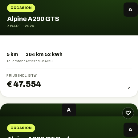
OCCASION
A
Alpine A290 GTS
ZWART
·
2026
5 km
364
km
52
kWh
Tellerstand
Actieradius
Accu
PRIJS INCL. BTW
€ 47.554
A
♡
OCCASION
A