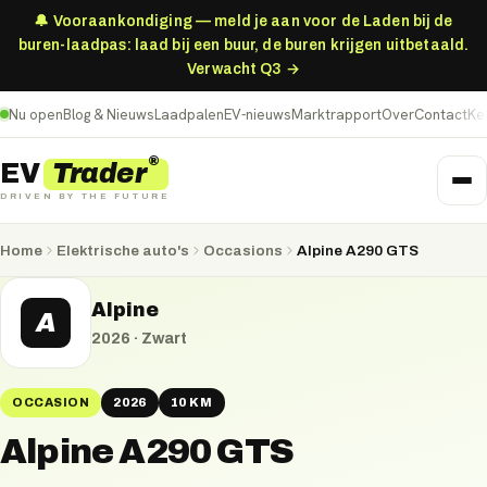
🔔 Vooraankondiging — meld je aan voor de Laden bij de
buren-laadpas: laad bij een buur, de buren krijgen uitbetaald.
Verwacht Q3 →
Nu open
Blog & Nieuws
Laadpalen
EV-nieuws
Marktrapport
Over
Contact
Ke
®
Trader
EV
DRIVEN BY THE FUTURE
Home
Elektrische auto's
Occasions
Alpine A290 GTS
Alpine
A
2026
·
Zwart
OCCASION
2026
10 KM
Alpine A290 GTS