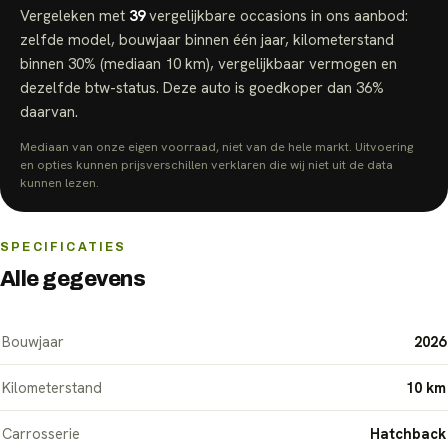
Vergeleken met
39
vergelijkbare
occasions
in ons aanbod:
zelfde model, bouwjaar binnen één jaar, kilometerstand
binnen 30% (mediaan
10 km
), vergelijkbaar vermogen en
dezelfde btw-status.
Deze auto is goedkoper dan
36
%
daarvan.
Mediaan van onze eigen voorraad, niet van de hele markt. Uitvoering
en opties kunnen prijsverschillen verklaren die wij niet uit de data
kunnen lezen.
SPECIFICATIES
Alle gegevens
Bouwjaar
2026
Kilometerstand
10 km
Carrosserie
Hatchback