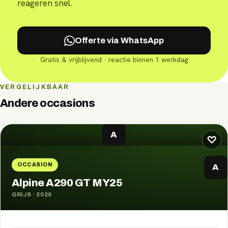
reageren snel.
Offerte via WhatsApp
Gratis & vrijblijvend · reactie binnen 1 werkdag
VERGELIJKBAAR
Andere occasions
A
♡
OCCASION
A
Alpine A290 GT MY25
GRIJS
·
2026