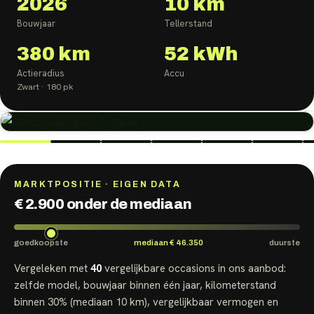
2026
10 km
Bouwjaar
Tellerstand
380
km
52
kWh
Actieradius
Accu
Zwart
· 180 pk
MARKTPOSITIE · EIGEN DATA
€ 2.900 onder de mediaan
goedkoopste
mediaan
€ 46.350
duurste
Vergeleken met
40
vergelijkbare
occasions
in ons aanbod:
zelfde model, bouwjaar binnen één jaar, kilometerstand
binnen 30% (mediaan
10 km
), vergelijkbaar vermogen en