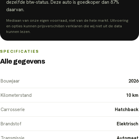
dezelfde btw-status.
Deze auto is goedkoper dan
87
%
daarvan.
Mediaan van onze eigen voorraad, niet van de hele markt. Uitvoering
en opties kunnen prijsverschillen verklaren die wij niet uit de data
kunnen lezen.
SPECIFICATIES
Alle gegevens
Bouwjaar
2026
Kilometerstand
10 km
Carrosserie
Hatchback
Brandstof
Elektrisch
Transmissie
Automaat