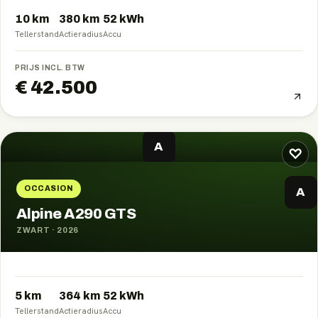
10 km
380
km
52
kWh
Tellerstand
Actieradius
Accu
PRIJS INCL. BTW
€ 42.500
A
♡
OCCASION
A
Alpine A290 GTS
ZWART
·
2026
5 km
364
km
52
kWh
Tellerstand
Actieradius
Accu