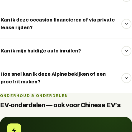
De WLTP-actieradius is 380 km. In de praktijk varieert dit
met rijstijl, snelheid, buitentemperatuur en belading.
Kan ik deze occasion financieren of via private
lease rijden?
Ja. Veel elektrische occasions kunt u financieren of via
private lease rijden. Wij vergelijken vrijblijvend de
Kan ik mijn huidige auto inruilen?
mogelijkheden — vraag het via WhatsApp.
Zeker. Stuur ons via WhatsApp de gegevens van uw
huidige auto en u ontvangt een vrijblijvende inruilindicatie.
Hoe snel kan ik deze Alpine bekijken of een
proefrit maken?
Vaak op korte termijn. Vraag via WhatsApp naar de
ONDERHOUD & ONDERDELEN
beschikbaarheid en plan direct een bezichtiging of
EV-onderdelen — ook voor Chinese EV's
proefrit.