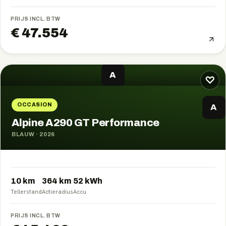
PRIJS INCL. BTW
€ 47.554
A
♡
OCCASION
A
Alpine A290 GT Performance
BLAUW
·
2026
10 km
364
km
52
kWh
Tellerstand
Actieradius
Accu
PRIJS INCL. BTW