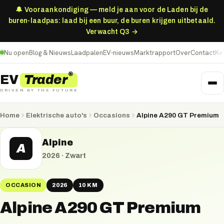
🔔 Vooraankondiging — meld je aan voor de Laden bij de
buren-laadpas: laad bij een buur, de buren krijgen uitbetaald.
Verwacht Q3 →
Nu open
Blog & Nieuws
Laadpalen
EV-nieuws
Marktrapport
Over
Contact
Ke
®
Trader
EV
DRIVEN BY THE FUTURE
Home
Elektrische auto's
Occasions
Alpine A290 GT Premium
Alpine
A
2026
·
Zwart
OCCASION
2026
10 KM
Alpine A290 GT Premium