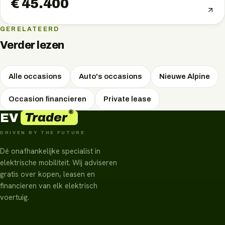
€ 45.400
GERELATEERD
Verder lezen
Alle occasions
Auto's occasions
Nieuwe Alpine
Occasion financieren
Private lease
®
Trader
EV
DRIVEN BY THE FUTURE
Dé onafhankelijke specialist in
elektrische mobiliteit. Wij adviseren
gratis over kopen, leasen en
financieren van elk elektrisch
voertuig.