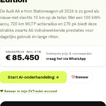
De Audi A6 e-tron Stationwagon uit 2026 is zo goed als
nieuw met slechts 10 km op de teller. Met een 100 kWh
accu, 720 km WLTP-actieradius en 270 pk biedt deze
strakke zwarte A6 indrukwekkende prestaties voor
dagelijks gebruik én lange ritten.
VRAAGPRIJS ·
INCL. BTW
Scherpste prijs & voorwaarden
€ 85.450
vraag het via WhatsApp
Start AI-onderhandeling →
♡
Bewaar
♥ Bewaar in mijn EVTrader-account