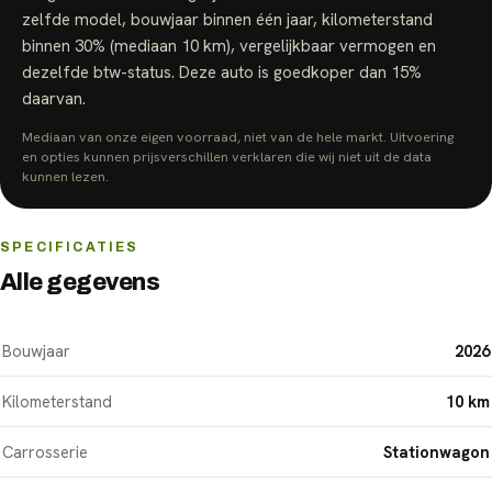
zelfde model, bouwjaar binnen één jaar, kilometerstand
binnen 30% (mediaan
10 km
), vergelijkbaar vermogen en
dezelfde btw-status.
Deze auto is goedkoper dan
15
%
daarvan.
Mediaan van onze eigen voorraad, niet van de hele markt. Uitvoering
en opties kunnen prijsverschillen verklaren die wij niet uit de data
kunnen lezen.
SPECIFICATIES
Alle gegevens
Bouwjaar
2026
Kilometerstand
10 km
Carrosserie
Stationwagon