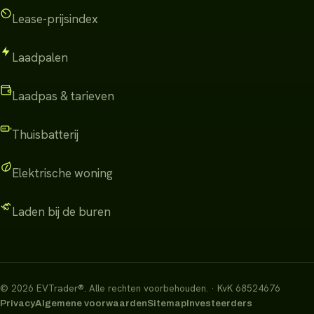
Lease-prijsindex
Laadpalen
Laadpas & tarieven
Thuisbatterij
Elektrische woning
Laden bij de buren
©
2026
EVTrader®
.
Alle rechten voorbehouden.
· KvK 68524676
Privacy
Algemene voorwaarden
Sitemap
Investeerders