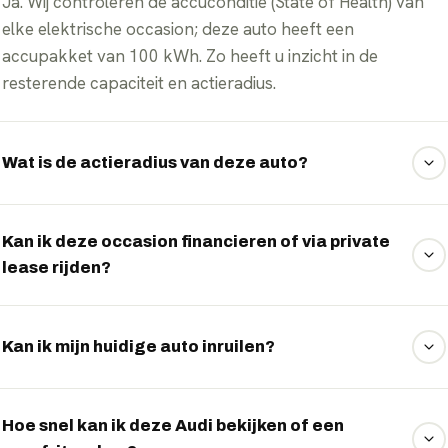
Ja. Wij controleren de accuconditie (State of Health) van
elke elektrische occasion; deze auto heeft een
accupakket van 100 kWh. Zo heeft u inzicht in de
resterende capaciteit en actieradius.
Wat is de actieradius van deze auto?
De WLTP-actieradius is 720 km. In de praktijk varieert dit
met rijstijl, snelheid, buitentemperatuur en belading.
Kan ik deze occasion financieren of via private
lease rijden?
Ja. Veel elektrische occasions kunt u financieren of via
private lease rijden. Wij vergelijken vrijblijvend de
Kan ik mijn huidige auto inruilen?
mogelijkheden — vraag het via WhatsApp.
Zeker. Stuur ons via WhatsApp de gegevens van uw
huidige auto en u ontvangt een vrijblijvende inruilindicatie.
Hoe snel kan ik deze Audi bekijken of een