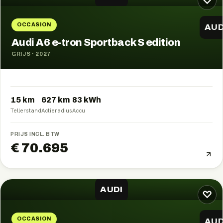
♡
OCCASION
AUD
Audi A6 e-tron Sportback S edition
GRIJS
·
2027
15 km
627
km
83
kWh
Tellerstand
Actieradius
Accu
PRIJS INCL. BTW
€ 70.695
AUDI
♡
OCCASION
AUD