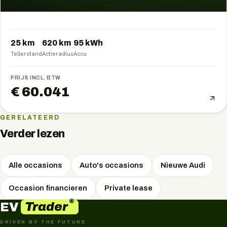
25 km
620
km
95
kWh
Tellerstand
Actieradius
Accu
PRIJS INCL. BTW
€ 60.041
GERELATEERD
Verder lezen
Alle occasions
Auto's occasions
Nieuwe Audi
Occasion financieren
Private lease
®
Trader
EV
DRIVEN BY THE FUTURE