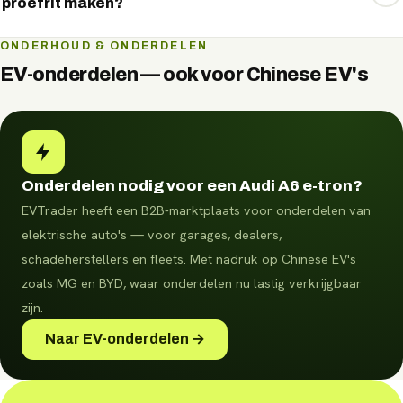
proefrit maken?
Vaak op korte termijn. Vraag via WhatsApp naar de
ONDERHOUD & ONDERDELEN
beschikbaarheid en plan direct een bezichtiging of
EV-onderdelen — ook voor Chinese EV's
proefrit.
Onderdelen nodig voor een Audi A6 e-tron?
EVTrader heeft een B2B-marktplaats voor onderdelen van
elektrische auto's — voor garages, dealers,
schadeherstellers en fleets.
Met nadruk op Chinese EV's
zoals MG en BYD, waar onderdelen nu lastig verkrijgbaar
zijn.
Naar EV-onderdelen →