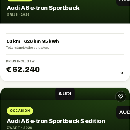
Audi A6 e-tron Sportback
GRIJS
·
2026
10 km
620
km
95
kWh
Tellerstand
Actieradius
Accu
PRIJS INCL. BTW
€ 62.240
AUDI
♡
OCCASION
AUD
Audi A6 e-tron Sportback S edition
ZWART
·
2026