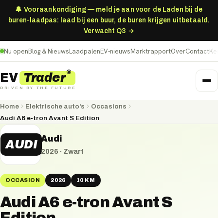
🔔 Vooraankondiging — meld je aan voor de Laden bij de
buren-laadpas: laad bij een buur, de buren krijgen uitbetaald.
Verwacht Q3 →
Nu open
Blog & Nieuws
Laadpalen
EV-nieuws
Marktrapport
Over
Contact
Ke
®
Trader
EV
DRIVEN BY THE FUTURE
Home
Elektrische auto's
Occasions
Audi A6 e-tron Avant S Edition
Audi
AUDI
2026
·
Zwart
OCCASION
2026
10 KM
Audi A6 e-tron Avant S
Edition