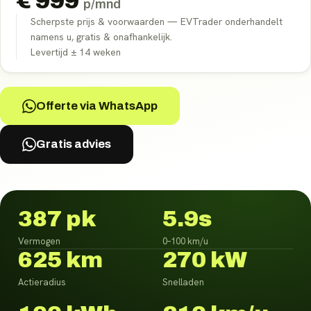
€
999
p/mnd
Scherpste prijs & voorwaarden — EVTrader onderhandelt
namens u, gratis & onafhankelijk.
Levertijd ±
14
weken
Offerte via WhatsApp
Gratis advies
387 pk
5.9s
Vermogen
0–100 km/u
625 km
270 kW
Actieradius
Snelladen