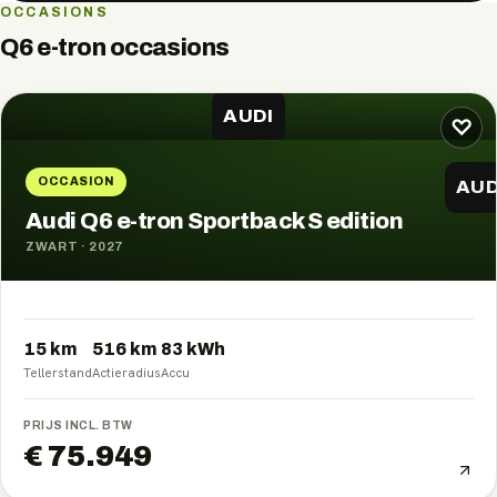
OCCASIONS
Q6 e-tron
occasions
AUDI
♡
OCCASION
AUD
Audi Q6 e-tron Sportback S edition
ZWART
·
2027
15 km
516
km
83
kWh
Tellerstand
Actieradius
Accu
PRIJS INCL. BTW
€ 75.949