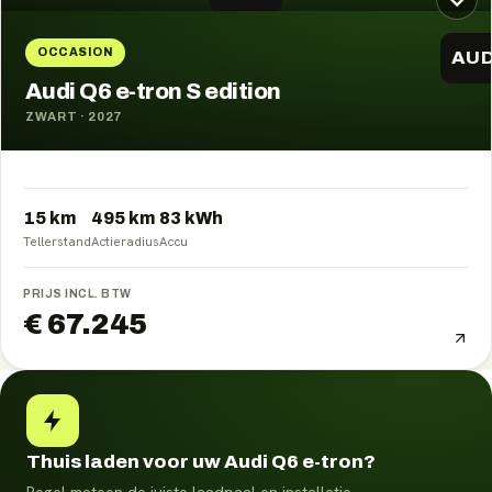
OCCASION
AUD
Audi Q6 e-tron S edition
ZWART
·
2027
15 km
495
km
83
kWh
Tellerstand
Actieradius
Accu
PRIJS INCL. BTW
€ 67.245
Thuis laden voor uw Audi Q6 e-tron?