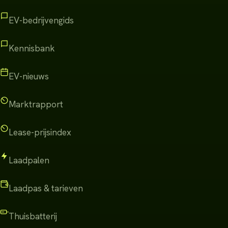
EV-bedrijvengids
Kennisbank
EV-nieuws
Marktrapport
Lease-prijsindex
Laadpalen
Laadpas & tarieven
Thuisbatterij