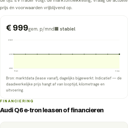
de tijd. EVTrader volgt de marktontwikkeling; vraag de actuele
prijs én voorwaarden vrijblijvend op.
€
999
gem. p/mnd
■
stabiel
€
1039
€
999
€
959
12 jun
2 aug
Bron: marktdata (lease vanaf), dagelijks bijgewerkt. Indicatief — de
daadwerkelijke prijs hangt af van looptijd, kilometrage en
uitvoering.
FINANCIERING
Audi Q6 e-tron leasen of financieren