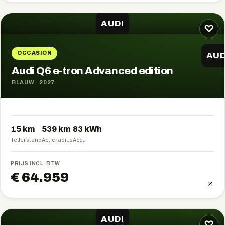
AUDI
♡
OCCASION
AUD
Audi Q6 e-tron Advanced edition
BLAUW
·
2027
15 km
539
km
83
kWh
Tellerstand
Actieradius
Accu
PRIJS INCL. BTW
€ 64.959
AUDI
♡