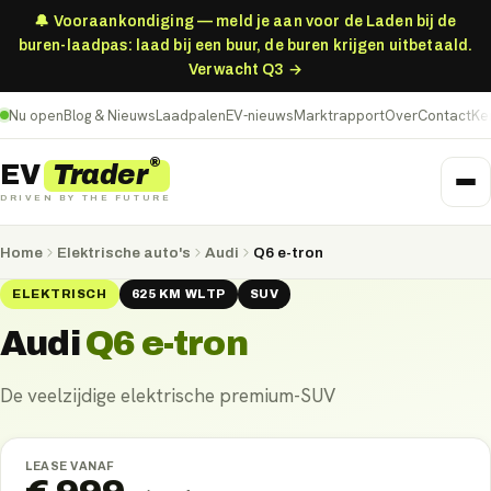
🔔 Vooraankondiging — meld je aan voor de Laden bij de
buren-laadpas: laad bij een buur, de buren krijgen uitbetaald.
Verwacht Q3 →
Nu open
Blog & Nieuws
Laadpalen
EV-nieuws
Marktrapport
Over
Contact
Ke
®
Trader
EV
DRIVEN BY THE FUTURE
Home
Elektrische auto's
Audi
Q6 e-tron
ELEKTRISCH
625
KM
WLTP
SUV
Audi
Q6 e-tron
De veelzijdige elektrische premium-SUV
LEASE VANAF