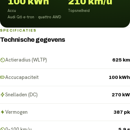
100 kWh
210 km/u
Accu
Topsnelheid
Audi Q6 e-tron · quattro AWD
SPECIFICATIES
Technische gegevens
Actieradius (WLTP)
625 km
Accucapaciteit
100 kWh
Snelladen (DC)
270 kW
Vermogen
387 pk
0–100 km/u
5.9 s