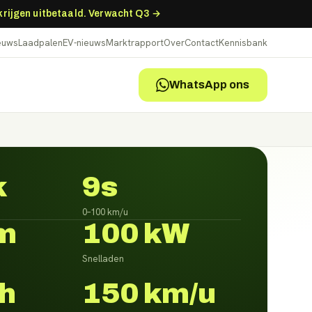
 krijgen uitbetaald. Verwacht Q3 →
ieuws
Laadpalen
EV-nieuws
Marktrapport
Over
Contact
Kennisbank
WhatsApp ons
k
9s
0–100 km/u
m
100 kW
Snelladen
h
150 km/u