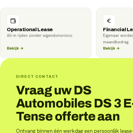
Operational Lease
Financial L
All-in rijden zonder eigendomsrisico
Eigenaar worde
maandbedrag
Bekijk →
Bekijk →
DIRECT CONTACT
Vraag uw DS
Automobiles DS 3 E
Tense offerte aan
Ontvang binnen één werkdag een persoonlijk lease-