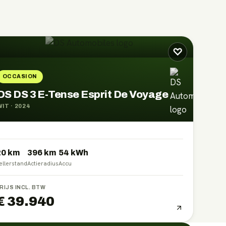
♡
OCCASION
DS DS 3 E-Tense Esprit De Voyage
WIT
·
2024
20 km
396
km
54
kWh
ellerstand
Actieradius
Accu
RIJS INCL. BTW
€ 39.940