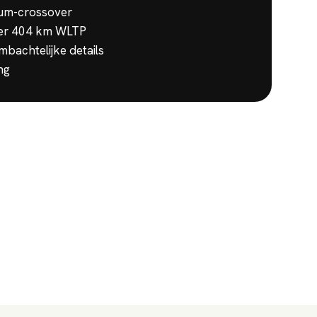
ium-crossover
eer 404 km WLTP
ambachtelijke details
ng