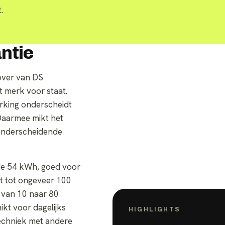
.
ntie
over van DS
 merk voor staat.
erking onderscheidt
Daarmee mikt het
 onderscheidende
de 54 kWh, goed voor
t tot ongeveer 100
 van 10 naar 80
kt voor dagelijks
HIGHLIGHTS
techniek met andere
Waarom de
DS 3 E-Ten