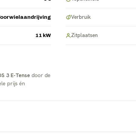
Verbruik
oorwielaandrijving
Zitplaatsen
11 kW
DS 3 E-Tense
door de
le prijs én