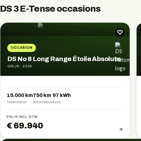
DS 3 E-Tense
occasions
♡
OCCASION
DS No 8 Long Range Étoile Absolute
GRIJS
·
2026
15.000 km
750
km
97
kWh
Tellerstand
Actieradius
Accu
PRIJS INCL. BTW
€ 69.940