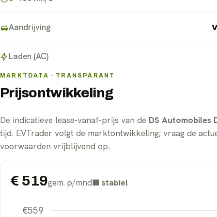
Aandrijving
V
Laden (AC)
MARKTDATA · TRANSPARANT
Prijsontwikkeling
De indicatieve lease-vanaf-prijs van de
DS Automobiles 
tijd. EVTrader volgt de marktontwikkeling; vraag de actue
voorwaarden vrijblijvend op.
€
519
gem. p/mnd
■
stabiel
€
559