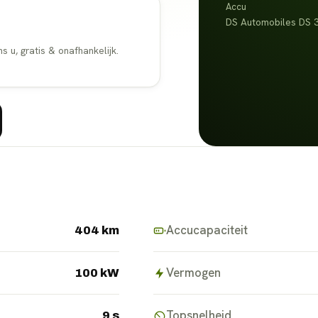
Accu
DS Automobiles DS 3
u, gratis & onafhankelijk.
Accucapaciteit
404 km
Vermogen
100 kW
Topsnelheid
9 s