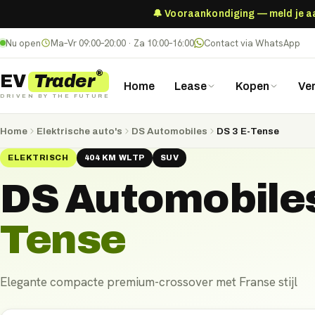
🔔 Vooraankondiging — meld je aan
Nu open
Ma–Vr 09:00–20:00 · Za 10:00–16:00
Contact via WhatsApp
®
Trader
EV
Home
Lease
Kopen
Ve
DRIVEN BY THE FUTURE
Home
Elektrische auto's
DS Automobiles
DS 3 E-Tense
ELEKTRISCH
404
KM
WLTP
SUV
DS Automobile
Tense
Elegante compacte premium-crossover met Franse stijl