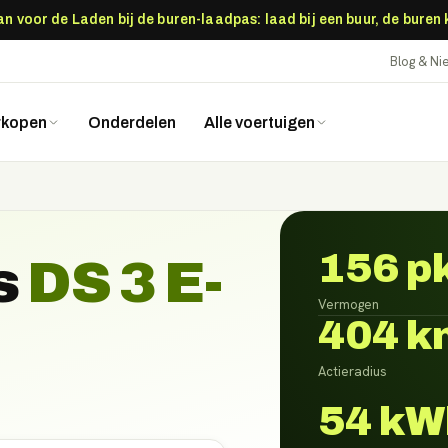
 voor de Laden bij de buren-laadpas: laad bij een buur, de buren
Blog & N
rkopen
Onderdelen
Alle voertuigen
156 p
s
DS 3 E-
Vermogen
404 k
Actieradius
54 kW