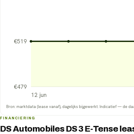
€
519
€
479
12 jun
Bron: marktdata (lease vanaf), dagelijks bijgewerkt. Indicatief — de daa
FINANCIERING
DS Automobiles DS 3 E-Tense leas