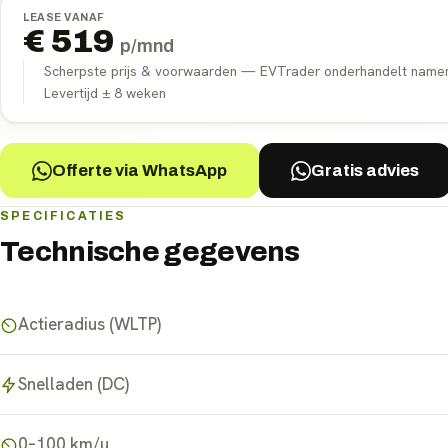
LEASE VANAF
€
519
p/mnd
Scherpste prijs & voorwaarden — EVTrader onderhandelt namens 
Levertijd ±
8
weken
Offerte via WhatsApp
Gratis advies
SPECIFICATIES
Technische gegevens
Actieradius (WLTP)
Snelladen (DC)
0–100 km/u