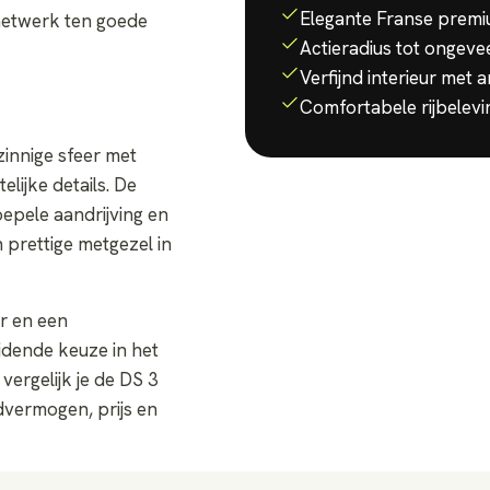
Elegante Franse prem
netwerk ten goede
Actieradius tot ongev
Verfijnd interieur met 
Comfortabele rijbelevi
zinnige sfeer met
lijke details. De
oepele aandrijving en
n prettige metgezel in
ur en een
idende keuze in het
rgelijk je de DS 3
dvermogen, prijs en