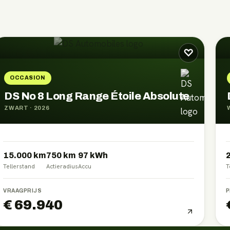
♡
OCCASION
DS No 8 Long Range Étoile Absolute
ZWART
·
2026
15.000 km
750
km
97
kWh
Tellerstand
Actieradius
Accu
T
VRAAGPRIJS
P
€ 69.940