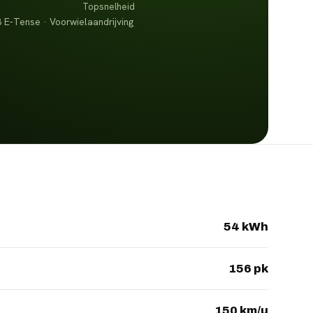
Topsnelheid
 E-Tense · Voorwielaandrijving
54 kWh
156 pk
150 km/u