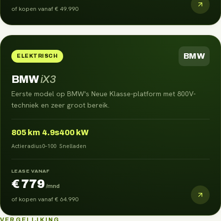
of kopen vanaf
€ 49.990
BMW
ELEKTRISCH
BMW
iX3
Eerste model op BMW's Neue Klasse-platform met 800V-
techniek en zeer groot bereik.
805
km
4.9s
400 kW
Actieradius
0–100
Snelladen
LEASE VANAF
€ 779
/mnd
of kopen vanaf
€ 64.990
VERGELIJKING