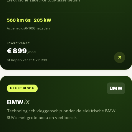
560
km
6s
205 kW
Actieradius
0–100
Snelladen
LEASE VANAF
€ 899
/mnd
of kopen vanaf
€ 72.900
BMW
ELEKTRISCH
BMW
iX
Technologisch vlaggenschip onder de elektrische BMW-
SUV's met grote accu en veel bereik.