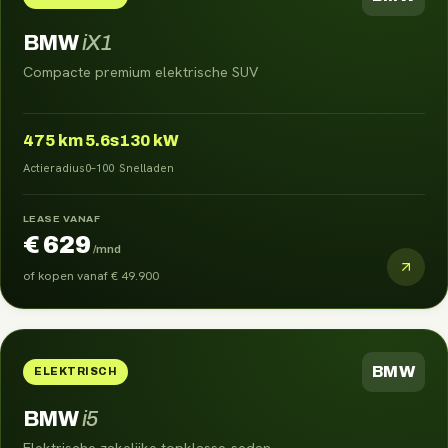
BMW
iX1
Compacte premium elektrische SUV
475
km
5.6s
130 kW
Actieradius
0–100
Snelladen
LEASE VANAF
€ 629
/mnd
of kopen vanaf
€ 49.900
BMW
ELEKTRISCH
BMW
i5
Elektrische zakelijke topklasse-sedan