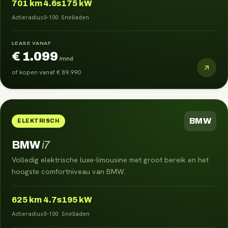
701
km
4.6s
175 kW
Actieradius
0–100
Snelladen
LEASE VANAF
€ 1.099
/mnd
of kopen vanaf
€ 89.990
BMW
ELEKTRISCH
BMW
i7
Volledig elektrische luxe-limousine met groot bereik en het
hoogste comfortniveau van BMW.
625
km
4.7s
195 kW
Actieradius
0–100
Snelladen