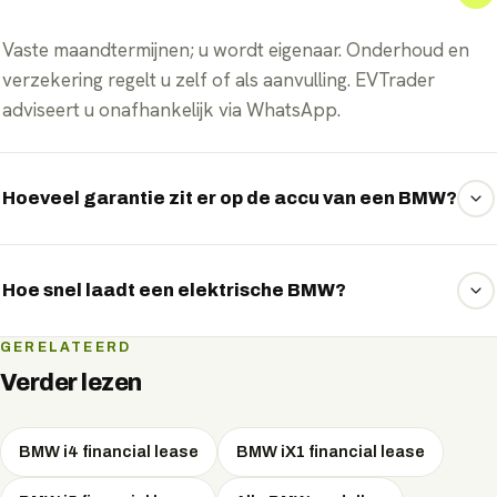
Vaste maandtermijnen; u wordt eigenaar. Onderhoud en
verzekering regelt u zelf of als aanvulling. EVTrader
adviseert u onafhankelijk via WhatsApp.
Hoeveel garantie zit er op de accu van een BMW?
BMW geeft doorgaans 8 jaar of 160.000 km garantie op
het accupakket, met behoud van minimaal 70% capaciteit.
Hoe snel laadt een elektrische BMW?
De snelste BMW-modellen laden aan een snellader met
GERELATEERD
pieken tot 400 kW DC, goed om onderweg in korte tijd
Verder lezen
een groot deel bij te laden. Thuis of op het werk laadt u
met wisselstroom.
BMW i4 financial lease
BMW iX1 financial lease