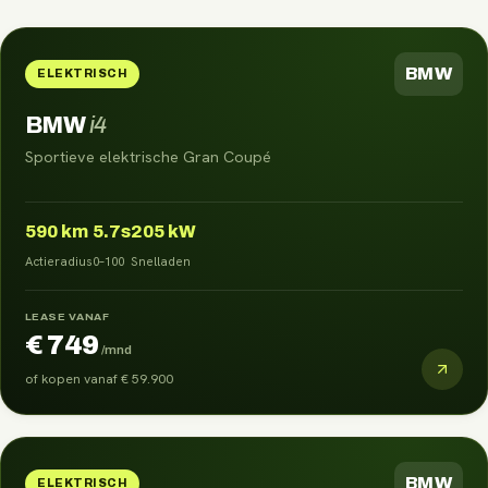
BMW
ELEKTRISCH
BMW
i4
Sportieve elektrische Gran Coupé
590
km
5.7s
205 kW
Actieradius
0–100
Snelladen
LEASE VANAF
€ 749
/mnd
of kopen vanaf
€ 59.900
BMW
ELEKTRISCH