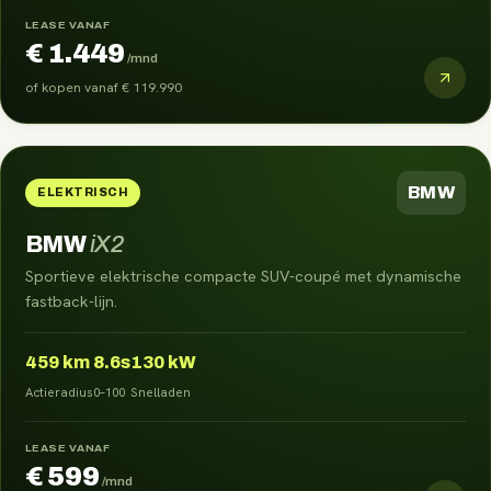
LEASE VANAF
€ 1.449
/mnd
of kopen vanaf
€ 119.990
BMW
ELEKTRISCH
BMW
iX2
Sportieve elektrische compacte SUV-coupé met dynamische
fastback-lijn.
459
km
8.6s
130 kW
Actieradius
0–100
Snelladen
LEASE VANAF
€ 599
/mnd