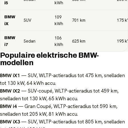
kWh
i5
109
BMW
SUV
701
km
175
k
kWh
iX
106
BMW
Sedan
625
km
195
k
kWh
i7
Populaire elektrische BMW-
modellen
BMW iX1
— SUV, WLTP-actieradius tot 475 km, snelladen
tot 130 kW, 64 kWh accu.
BMW iX2
— SUV-coupé, WLTP-actieradius tot 459 km,
snelladen tot 130 kW, 65 kWh accu.
BMW i4
— Gran Coupé, WLTP-actieradius tot 590 km,
snelladen tot 205 kW, 81 kWh accu.
BMW iX3
— SUV, WLTP-actieradius tot 805 km, snelladen