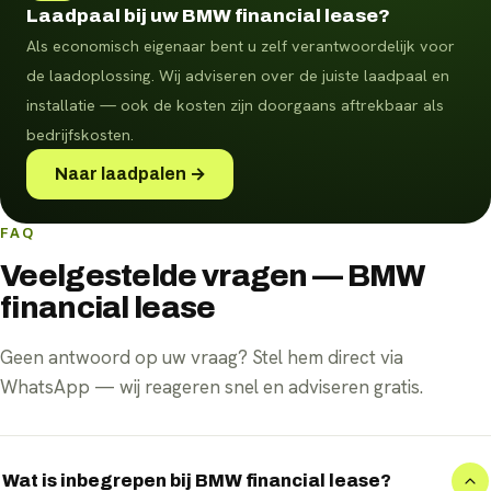
Laadpaal bij uw BMW financial lease?
Als economisch eigenaar bent u zelf verantwoordelijk voor
de laadoplossing. Wij adviseren over de juiste laadpaal en
installatie — ook de kosten zijn doorgaans aftrekbaar als
bedrijfskosten.
Naar laadpalen →
FAQ
Veelgestelde vragen — BMW
financial lease
Geen antwoord op uw vraag? Stel hem direct via
WhatsApp — wij reageren snel en adviseren gratis.
Wat is inbegrepen bij BMW financial lease?