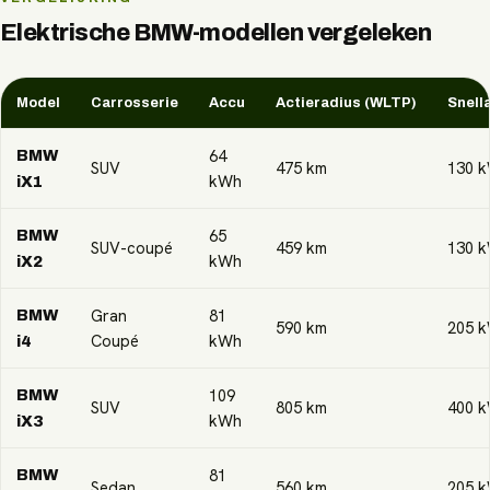
Elektrische
BMW
-modellen vergeleken
Model
Carrosserie
Accu
Actieradius (WLTP)
Snell
64
BMW
SUV
475
km
130
k
kWh
iX1
65
BMW
SUV-coupé
459
km
130
k
kWh
iX2
Gran
81
BMW
590
km
205
k
Coupé
kWh
i4
109
BMW
SUV
805
km
400
k
kWh
iX3
81
BMW
Sedan
560
km
205
k