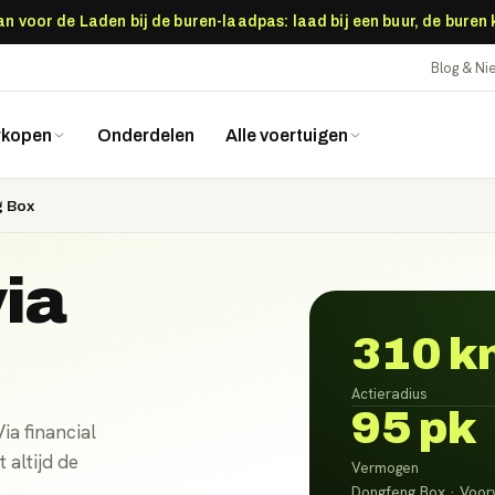
 voor de Laden bij de buren-laadpas: laad bij een buur, de buren
Blog & N
rkopen
Onderdelen
Alle voertuigen
 Box
ia
310 k
Actieradius
95 pk
ia financial
 altijd de
Vermogen
Dongfeng Box · Voorw