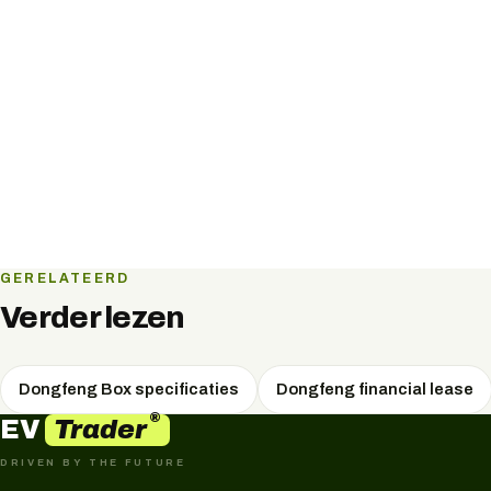
GERELATEERD
Verder lezen
Dongfeng Box specificaties
Dongfeng financial lease
®
Trader
EV
DRIVEN BY THE FUTURE