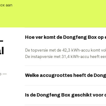
Box aan
Hoe ver komt de Dongfeng Box op 
—
l
De topversie met de 42,3 kWh-accu komt vo
De instapversie met 31,4 kWh-accu heeft een
pp —
Welke accugroottes heeft de Don
De Box is leverbaar met een 31,4 kWh-accu 
langste actieradius.
Is de Dongfeng Box geschikt voor 