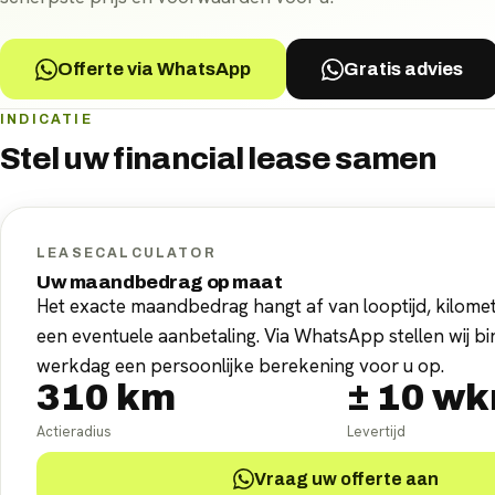
Offerte via WhatsApp
Gratis advies
INDICATIE
Stel uw
financial lease
samen
LEASECALCULATOR
Uw maandbedrag op maat
Het exacte maandbedrag hangt af van looptijd, kilomet
een eventuele aanbetaling. Via WhatsApp stellen wij b
werkdag een persoonlijke berekening voor u op.
310
km
±
10
wk
Actieradius
Levertijd
Vraag uw offerte aan