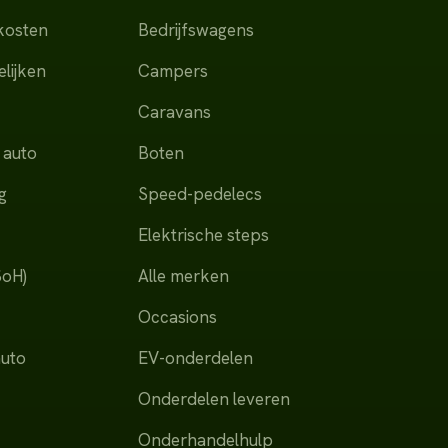
dkosten
Bedrijfswagens
lijken
Campers
Caravans
 auto
Boten
g
Speed-pedelecs
Elektrische steps
SoH)
Alle merken
Occasions
auto
EV-onderdelen
Onderdelen leveren
Onderhandelhulp