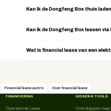
Ja, dankzij de compacte afmetingen, wendbaar
geschikt voor stadsritten en woon-werkverk
Kan ik de Dongfeng Box thuis lade
Ja, de Box laadt thuis via een wallbox (AC t
Kan ik de Dongfeng Box leasen via
Zeker. EVTrader regelt de Box via operational
advies en de scherpste voorwaarden. Vraag 
Wat is financial lease van een elek
Bij financial lease financiert u het voertuig
eigenaar. Het voertuig staat op uw balans en is
Financial lease auto's
Over financial lease
FINANCIERING
GIDSEN & TOOLS
Operational Lease
Overstappen naar 