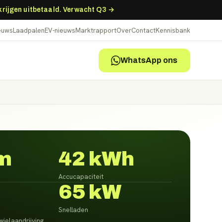
 krijgen uitbetaald. Verwacht Q3 →
ieuws
Laadpalen
EV-nieuws
Marktrapport
Over
Contact
Kennisbank
WhatsApp ons
m
42 kWh
Accucapaciteit
65 kW
Snelladen
ielaandrijving