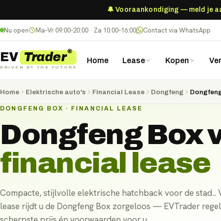
🔔 Vooraankondiging — meld je aan
Nu open
Ma–Vr 09:00–20:00 · Za 10:00–16:00
Contact via WhatsApp
®
Trader
EV
Home
Lease
Kopen
Ve
DRIVEN BY THE FUTURE
Home
Elektrische auto's
Financial Lease
Dongfeng
Dongfeng
DONGFENG BOX · FINANCIAL LEASE
Dongfeng Box
v
financial lease
Compacte, stijlvolle elektrische hatchback voor de stad.. V
lease rijdt u de Dongfeng Box zorgeloos — EVTrader regelt
scherpste prijs én voorwaarden voor u.