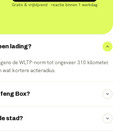
Gratis & vrijblijvend · reactie binnen 1 werkdag
een lading?
lgens de WLTP-norm tot ongeveer 310 kilometer.
 wat kortere actieradius.
gfeng Box?
en een 42,3 kWh-accu. De grotere accu biedt de
de stad?