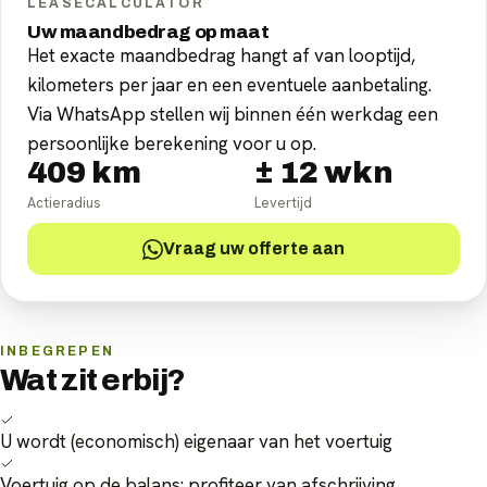
LEASECALCULATOR
Uw maandbedrag op maat
Het exacte maandbedrag hangt af van looptijd,
kilometers per jaar en een eventuele aanbetaling.
Via WhatsApp stellen wij binnen één werkdag een
persoonlijke berekening voor u op.
409
km
±
12
wkn
Actieradius
Levertijd
Vraag uw offerte aan
INBEGREPEN
Wat zit erbij?
U wordt (economisch) eigenaar van het voertuig
Voertuig op de balans: profiteer van afschrijving