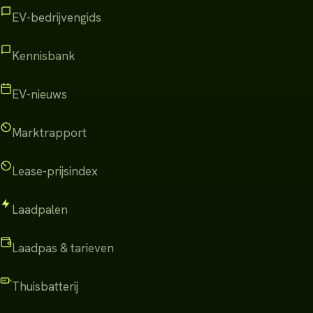
EV-bedrijvengids
Kennisbank
EV-nieuws
Marktrapport
Lease-prijsindex
Laadpalen
Laadpas & tarieven
Thuisbatterij