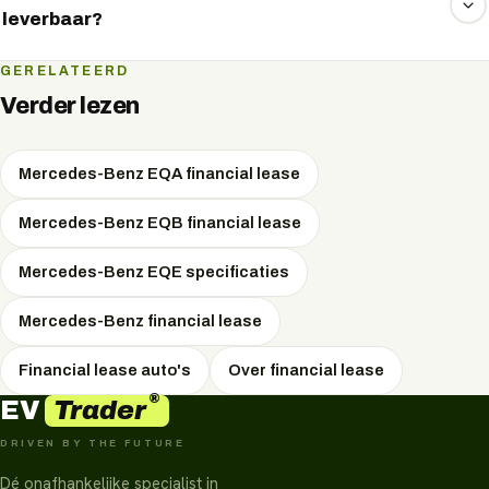
leverbaar?
Ja, naast de limousine is er ook de EQE SUV, een hoger
GERELATEERD
gebouwde variant met meer binnenruimte en een
Verder lezen
verhoogde zitpositie.
Mercedes-Benz EQA financial lease
Mercedes-Benz EQB financial lease
Mercedes-Benz EQE specificaties
Mercedes-Benz financial lease
Financial lease auto's
Over financial lease
®
Trader
EV
DRIVEN BY THE FUTURE
Dé onafhankelijke specialist in