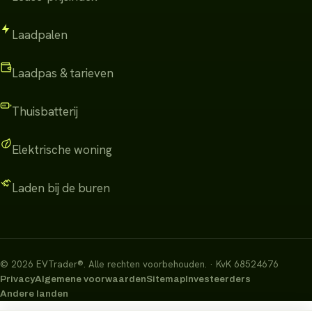
Laadpalen
Laadpas & tarieven
Thuisbatterij
Elektrische woning
Laden bij de buren
©
2026
EVTrader®
.
Alle rechten voorbehouden.
· KvK 68524676
Privacy
Algemene voorwaarden
Sitemap
Investeerders
Andere landen