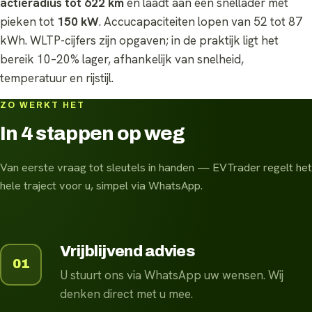
actieradius tot 622 km
en laadt aan een snellader met
pieken tot
150 kW
. Accucapaciteiten lopen van 52 tot 87
kWh. WLTP-cijfers zijn opgaven; in de praktijk ligt het
bereik 10–20% lager, afhankelijk van snelheid,
temperatuur en rijstijl.
ZO WERKT HET
In 4 stappen op weg
Van eerste vraag tot sleutels in handen — EVTrader regelt het
hele traject voor u, simpel via WhatsApp.
Vrijblijvend advies
01
U stuurt ons via WhatsApp uw wensen. Wij
denken direct met u mee.