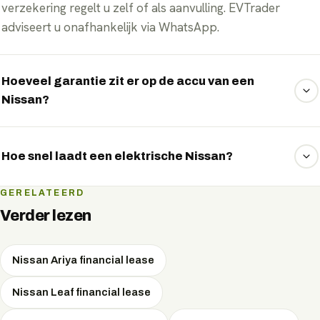
verzekering regelt u zelf of als aanvulling. EVTrader
adviseert u onafhankelijk via WhatsApp.
Hoeveel garantie zit er op de accu van een
Nissan?
Nissan geeft doorgaans 8 jaar of 160.000 km garantie op
het accupakket, met behoud van minimaal 70% capaciteit.
Hoe snel laadt een elektrische Nissan?
De snelste Nissan-modellen laden aan een snellader met
GERELATEERD
pieken tot 150 kW DC, goed om onderweg in korte tijd
Verder lezen
een groot deel bij te laden. Thuis of op het werk laadt u
met wisselstroom.
Nissan Ariya financial lease
Nissan Leaf financial lease