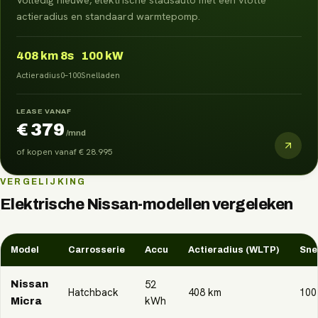
actieradius en standaard warmtepomp.
408
km
8s
100 kW
Actieradius
0–100
Snelladen
LEASE VANAF
€ 379
/mnd
of kopen vanaf
€ 28.995
VERGELIJKING
Elektrische
Nissan
-modellen vergeleken
Model
Carrosserie
Accu
Actieradius (WLTP)
Sne
52
Nissan
Hatchback
408
km
100
kWh
Micra