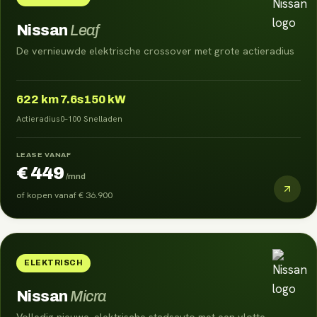
Nissan
Leaf
De vernieuwde elektrische crossover met grote actieradius
622
km
7.6s
150 kW
Actieradius
0–100
Snelladen
LEASE VANAF
€ 449
/mnd
of kopen vanaf
€ 36.900
ELEKTRISCH
Nissan
Micra
Volledig nieuwe, elektrische stadsauto met een vlotte