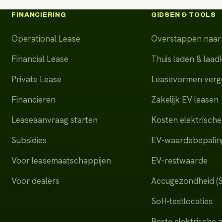
FINANCIERING
GIDSEN & TOOLS
Operational Lease
Overstappen naar 
Financial Lease
Thuis laden & laa
Private Lease
Leasevormen verge
Financieren
Zakelijk EV leasen
Leaseaanvraag starten
Kosten elektrische
Subsidies
EV-waardebepalin
Voor leasemaatschappijen
EV-restwaarde
Voor dealers
Accugezondheid (
SoH-testlocaties
Beste elektrische 