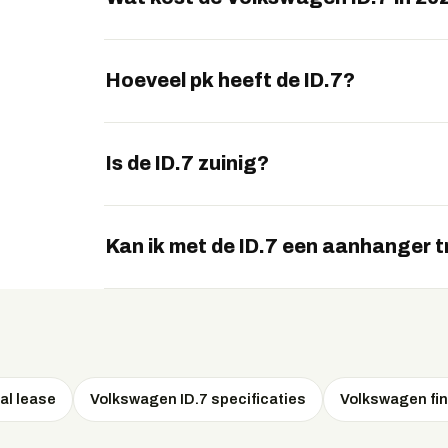
De ID.7 is verkrijgbaar vanaf 59.990 euro. P
afhankelijk van looptijd en kilometrage.
Hoeveel pk heeft de ID.7?
De ID.7 levert 286 pk via een achteras-elekt
Is de ID.7 zuinig?
Ja, met een verbruik van circa 13,5 kWh per 
van dit formaat.
Kan ik met de ID.7 een aanhanger 
De ID.7 heeft een geremd trekgewicht tot 1.
fietsendrager.
al lease
Volkswagen ID.7 specificaties
Volkswagen fin