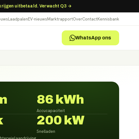
 krijgen uitbetaald. Verwacht Q3 →
ieuws
Laadpalen
EV-nieuws
Marktrapport
Over
Contact
Kennisbank
WhatsApp ons
m
86 kWh
Accucapaciteit
k
200 kW
Snelladen
hterwielaandrijving