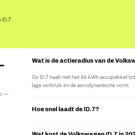
 ID.7
Wat is de actieradius van de Volks
—
De ID.7 haalt met het 86 kWh accupakket to
lage verbruik en de aerodynamische vorm.
pp —
Hoe snel laadt de ID.7?
De ID.7 laadt met maximaal 200 kW aan een s
26 minuten is geladen.
Wat kost de Volkswagen ID.7 in 20