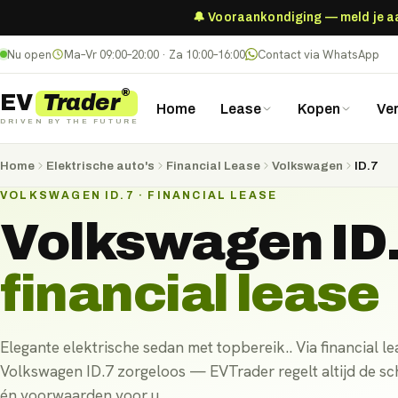
🔔 Vooraankondiging — meld je aan
Nu open
Ma–Vr 09:00–20:00 · Za 10:00–16:00
Contact via WhatsApp
®
Trader
EV
Home
Lease
Kopen
Ve
DRIVEN BY THE FUTURE
Home
Elektrische auto's
Financial Lease
Volkswagen
ID.7
VOLKSWAGEN ID.7 · FINANCIAL LEASE
Volkswagen ID
financial lease
Elegante elektrische sedan met topbereik.. Via financial lea
Volkswagen ID.7 zorgeloos — EVTrader regelt altijd de sch
én voorwaarden voor u.