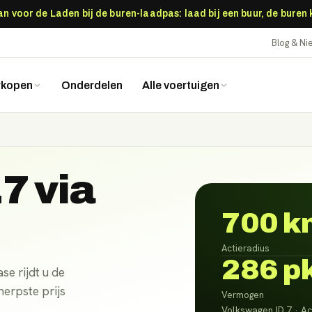
 voor de Laden bij de buren-laadpas: laad bij een buur, de buren
Blog & N
rkopen
Onderdelen
Alle voertuigen
.7
via
700 k
Actieradius
286 p
se rijdt u de
erpste prijs
Vermogen
Volkswagen ID.7 · Ac