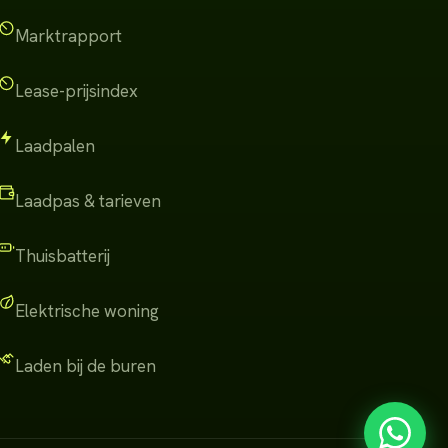
Marktrapport
Lease-prijsindex
Laadpalen
Laadpas & tarieven
Thuisbatterij
Elektrische woning
Laden bij de buren