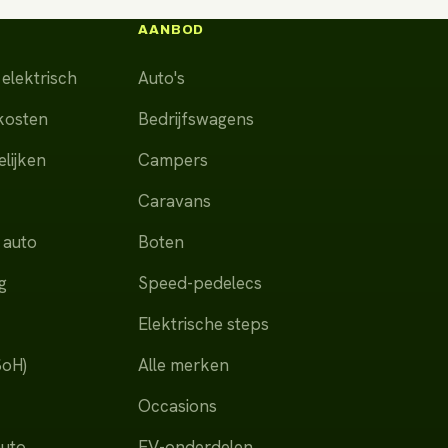
AANBOD
elektrisch
Auto's
dkosten
Bedrijfswagens
lijken
Campers
Caravans
 auto
Boten
g
Speed-pedelecs
Elektrische steps
SoH)
Alle merken
Occasions
auto
EV-onderdelen