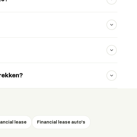
rivate lease begint rond 699 euro per maand,
romotor en sprint in 6,5 seconden naar 100 km/u.
100 km is de ID.7 opvallend zuinig voor een sedan
trekken?
000 kg, voldoende voor een lichte aanhanger of
ancial lease
Financial lease auto's