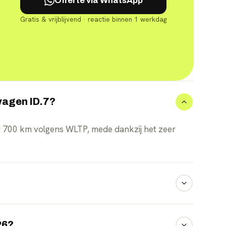
Offerte via WhatsApp
Gratis & vrijblijvend · reactie binnen 1 werkdag
wagen ID.7?
t 700 km volgens WLTP, mede dankzij het zeer
nellader, waardoor 10 tot 80 procent in ongeveer
26?