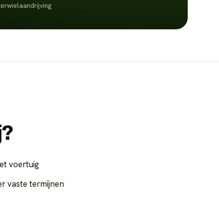
terwielaandrijving
j?
et voertuig
 vaste termijnen