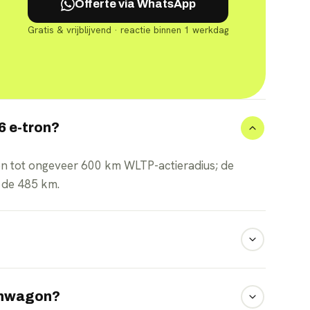
Offerte via WhatsApp
Gratis & vrijblijvend · reactie binnen 1 werkdag
6 e-tron?
on tot ongeveer 600 km WLTP-actieradius; de
 de 485 km.
-tron met maximaal 270 kW, waarmee 10 tot 80
ionwagon?