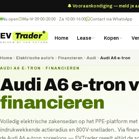
🔔 Vooraankondiging — meld je aan
Nu open
Ma–Vr 09:00–20:00 · Za 10:00–16:00
Contact via WhatsApp
®
Trader
EV
Home
Lease
Kopen
Ve
DRIVEN BY THE FUTURE
Home
Elektrische auto's
Financieren
Audi
Audi A6 e-tron
AUDI A6 E-TRON · FINANCIEREN
Audi A6 e-tron
v
financieren
Volledig elektrische zakensedan op het PPE-platform met
indrukwekkende actieradius en 800V-snelladen.. Via financ
de Audi A6 e-tron zorgeloos — EVTrader regelt altijd de sc