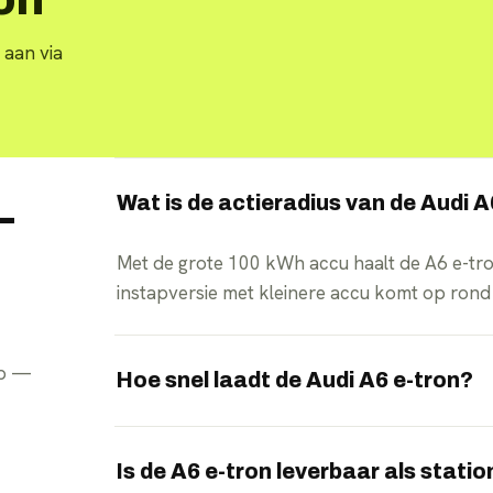
 aan via
Wat is de actieradius van de Audi A
—
Met de grote 100 kWh accu haalt de A6 e-tr
instapversie met kleinere accu komt op rond
pp —
Hoe snel laadt de Audi A6 e-tron?
Dankzij de 800V-architectuur laadt de A6 e
procent in ongeveer 21 minuten geladen is.
Is de A6 e-tron leverbaar als stat