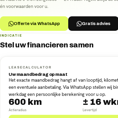
én voorwaarden voor u.
Offerte via WhatsApp
Gratis advies
INDICATIE
Stel uw
financieren
samen
LEASECALCULATOR
Uw maandbedrag op maat
Het exacte maandbedrag hangt af van looptijd, kilomet
een eventuele aanbetaling. Via WhatsApp stellen wij b
werkdag een persoonlijke berekening voor u op.
600
km
±
16
wk
Actieradius
Levertijd