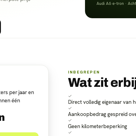
Audi A6 e-tron · Ach
INBEGREPEN
Wat zit erbi
ers per jaar en
innen één
Direct volledig eigenaar van h
Aankoopbedrag gespreid over
n
Geen kilometerbeperking