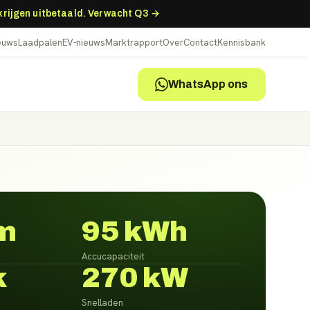
 krijgen uitbetaald. Verwacht Q3 →
ieuws
Laadpalen
EV-nieuws
Marktrapport
Over
Contact
Kennisbank
WhatsApp ons
m
95 kWh
Accucapaciteit
k
270 kW
Snelladen