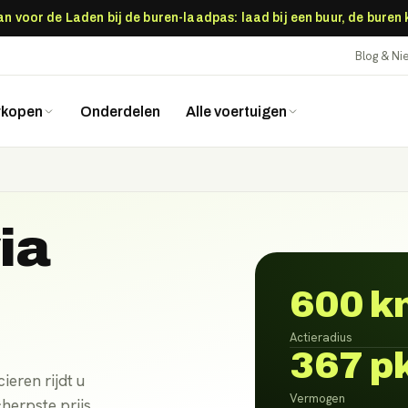
 voor de Laden bij de buren-laadpas: laad bij een buur, de buren
Blog & N
rkopen
Onderdelen
Alle voertuigen
ia
600 k
Actieradius
367 p
ieren rijdt u
Vermogen
herpste prijs