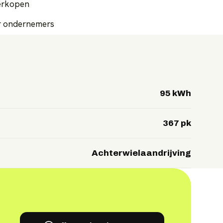
verkopen
or ondernemers
95 kWh
367 pk
Achterwielaandrijving