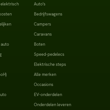
elektrisch
Auto's
dkosten
Bedrijfswagens
lijken
Campers
Caravans
 auto
Boten
g
Speed-pedelecs
Elektrische steps
SoH)
Alle merken
Occasions
auto
EV-onderdelen
Onderdelen leveren