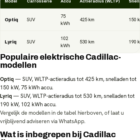
Model
Carrosserie
Accu
Actieradius (WLTP)
Snell
75
SUV
425
km
150
Optiq
kWh
102
SUV
530
km
190
Lyriq
kWh
Populaire elektrische Cadillac-
modellen
Optiq
— SUV, WLTP-actieradius tot 425 km, snelladen tot
150 kW, 75 kWh accu.
Lyriq
— SUV, WLTP-actieradius tot 530 km, snelladen tot
190 kW, 102 kWh accu.
Vergelijk de modellen in de tabel hierboven, of laat u
vrijblijvend adviseren via WhatsApp.
Wat is inbegrepen bij Cadillac