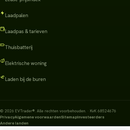
Laadpalen
Laadpas & tarieven
Thuisbatterij
Elektrische woning
Laden bij de buren
©
2026
EVTrader®
.
Alle rechten voorbehouden.
· KvK 68524676
Privacy
Algemene voorwaarden
Sitemap
Investeerders
Andere landen