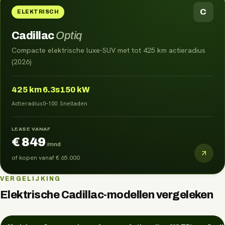
C
ELEKTRISCH
Cadillac
Optiq
Compacte elektrische luxe-SUV met tot 425 km actieradius
(2026)
425
km
6.3s
150 kW
Actieradius
0–100
Snelladen
LEASE VANAF
€ 849
/mnd
of kopen vanaf
€ 65.000
VERGELIJKING
Elektrische
Cadillac
-modellen vergeleken