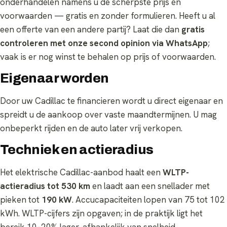
onderhandelen namens u de scherpste prijs én
voorwaarden — gratis en zonder formulieren. Heeft u al
een offerte van een andere partij? Laat die dan
gratis
controleren met onze second opinion via WhatsApp
;
vaak is er nog winst te behalen op prijs of voorwaarden.
Eigenaar worden
Door uw Cadillac te financieren wordt u direct eigenaar en
spreidt u de aankoop over vaste maandtermijnen. U mag
onbeperkt rijden en de auto later vrij verkopen.
Techniek en actieradius
Het elektrische Cadillac-aanbod haalt een
WLTP-
actieradius tot 530 km
en laadt aan een snellader met
pieken tot
190 kW
. Accucapaciteiten lopen van 75 tot 102
kWh. WLTP-cijfers zijn opgaven; in de praktijk ligt het
bereik 10–20% lager, afhankelijk van snelheid,