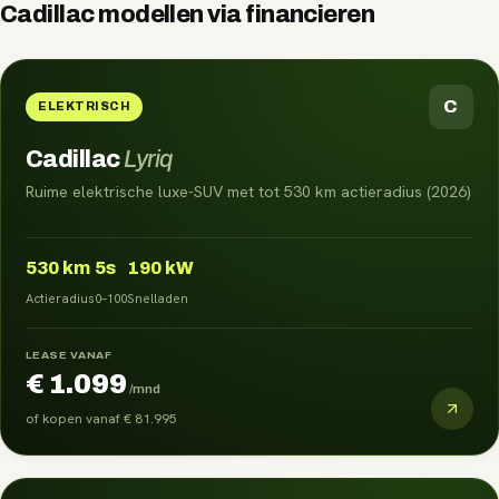
Cadillac
modellen via
financieren
C
ELEKTRISCH
Cadillac
Lyriq
Ruime elektrische luxe-SUV met tot 530 km actieradius (2026)
530
km
5s
190 kW
Actieradius
0–100
Snelladen
LEASE VANAF
€ 1.099
/mnd
of kopen vanaf
€ 81.995