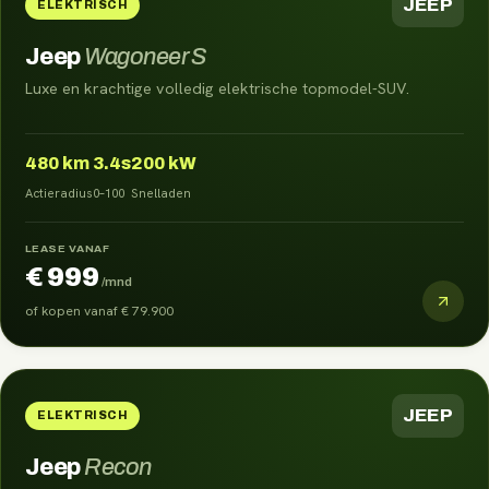
JEEP
ELEKTRISCH
Jeep
Wagoneer S
Luxe en krachtige volledig elektrische topmodel-SUV.
480
km
3.4s
200 kW
Actieradius
0–100
Snelladen
LEASE VANAF
€ 999
/mnd
of kopen vanaf
€ 79.900
JEEP
ELEKTRISCH
Jeep
Recon