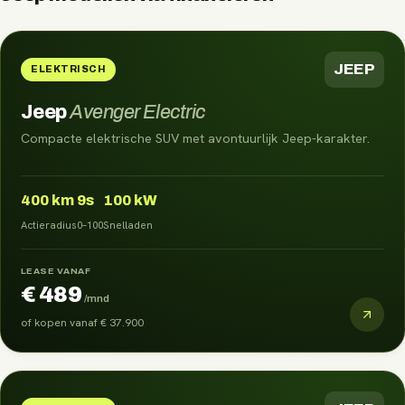
JEEP
ELEKTRISCH
Jeep
Avenger Electric
Compacte elektrische SUV met avontuurlijk Jeep-karakter.
400
km
9s
100 kW
Actieradius
0–100
Snelladen
LEASE VANAF
€ 489
/mnd
of kopen vanaf
€ 37.900