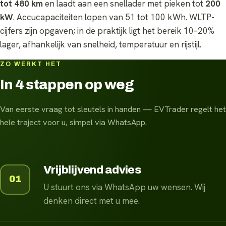
tot 480 km
en laadt aan een snellader met pieken tot
200
kW
. Accucapaciteiten lopen van 51 tot 100 kWh. WLTP-
cijfers zijn opgaven; in de praktijk ligt het bereik 10–20%
lager, afhankelijk van snelheid, temperatuur en rijstijl.
ZO WERKT HET
In 4 stappen op weg
Van eerste vraag tot sleutels in handen — EVTrader regelt het
hele traject voor u, simpel via WhatsApp.
Vrijblijvend advies
01
U stuurt ons via WhatsApp uw wensen. Wij
denken direct met u mee.