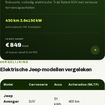
Robuuste, volledig elektrische Trail Rated-SUV met serieuze
terreincapaciteiten.
450
km
3.6s
150 kW
Actieradius
0–100
Snelladen
LEASE VANAF
€ 849
/mnd
of kopen vanaf
€ 64.990
VERGELIJKING
Elektrische
Jeep
-modellen vergeleken
Model
Carrosserie
Accu
Actieradius (WLTP)
Jeep
51
SUV
400
km
Avenger
kWh