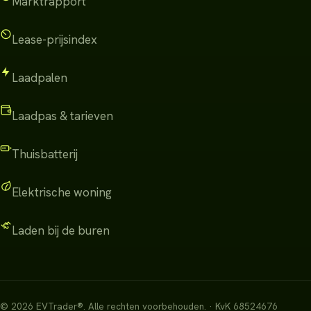
Marktrapport
Lease-prijsindex
Laadpalen
Laadpas & tarieven
Thuisbatterij
Elektrische woning
Laden bij de buren
©
2026
EVTrader®
.
Alle rechten voorbehouden.
· KvK 68524676