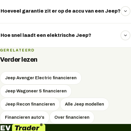
Hoeveel garantie zit er op de accu van een Jeep?
Jeep geeft doorgaans 8 jaar of 160.000 km garantie op
het accupakket, met behoud van minimaal 70% capaciteit.
Hoe snel laadt een elektrische Jeep?
De snelste Jeep-modellen laden aan een snellader met
GERELATEERD
pieken tot 200 kW DC, goed om onderweg in korte tijd
Verder lezen
een groot deel bij te laden. Thuis of op het werk laadt u
met wisselstroom.
Jeep Avenger Electric financieren
Jeep Wagoneer S financieren
Jeep Recon financieren
Alle Jeep modellen
Financieren auto's
Over financieren
®
Trader
EV