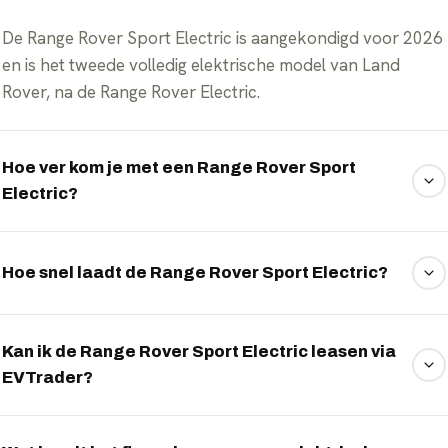
De Range Rover Sport Electric is aangekondigd voor 2026
en is het tweede volledig elektrische model van Land
Rover, na de Range Rover Electric.
Hoe ver kom je met een Range Rover Sport
Electric?
Met het accupakket van circa 117 kWh haalt de Sport
Electric naar verwachting een WLTP-actieradius rond de
Hoe snel laadt de Range Rover Sport Electric?
531 km.
Dankzij de 800V-architectuur laadt de Sport Electric met
een vermogen tot 350 kW, waarmee de accu in ongeveer
Kan ik de Range Rover Sport Electric leasen via
EVTrader?
20 minuten van 10 naar 80 procent gaat.
Ja. EVTrader regelt de Range Rover Sport Electric via