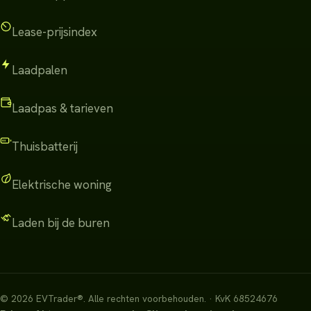
Lease-prijsindex
Laadpalen
Laadpas & tarieven
Thuisbatterij
Elektrische woning
Laden bij de buren
©
2026
EVTrader®
.
Alle rechten voorbehouden.
· KvK 68524676