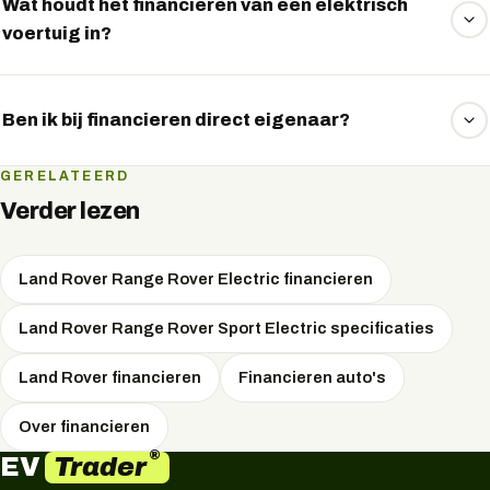
operational lease, private lease of koop. Vraag eenvoudig
Wat houdt het financieren van een elektrisch
voertuig in?
een voorstel aan via WhatsApp.
Bij financieren koopt u het voertuig en betaalt u het
aankoopbedrag in vaste maandtermijnen af. U bent direct
Ben ik bij financieren direct eigenaar?
eigenaar en mag het voertuig vrij gebruiken en later
verkopen.
Ja, anders dan bij lease bent u bij financieren vanaf de
GERELATEERD
aankoop eigenaar van het elektrische voertuig.
Verder lezen
Land Rover Range Rover Electric financieren
Land Rover Range Rover Sport Electric specificaties
Land Rover financieren
Financieren auto's
Over financieren
®
Trader
EV