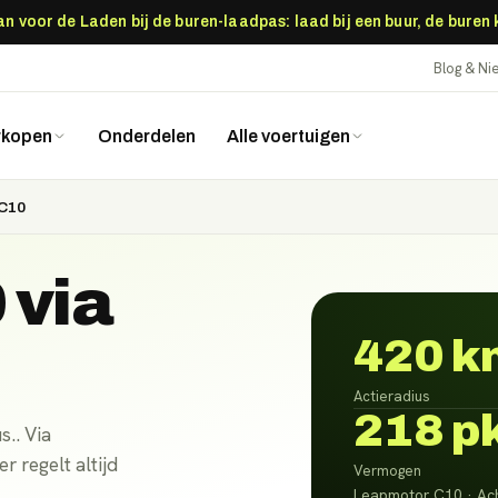
 voor de Laden bij de buren-laadpas: laad bij een buur, de buren
Blog & N
rkopen
Onderdelen
Alle voertuigen
C10
0
via
420 k
Actieradius
218 p
.. Via
 regelt altijd
Vermogen
Leapmotor C10 · Ach