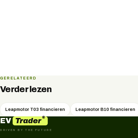
GERELATEERD
Verder lezen
Leapmotor T03 financieren
Leapmotor B10 financieren
®
Trader
EV
DRIVEN BY THE FUTURE