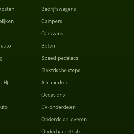
dkosten
Bedrijfswagens
lijken
Campers
Caravans
 auto
Boten
g
Speed-pedelecs
Elektrische steps
SoH)
Alle merken
Occasions
auto
EV-onderdelen
Onderdelen leveren
Onderhandelhulp