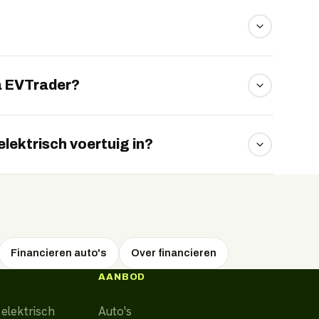
veel ruimte voor passagiers en bagage.
, dat in Europa snel groeit.
a EVTrader?
ase, private lease of koop. Vraag uw voorstel via
elektrisch voertuig in?
alt u het aankoopbedrag in vaste maandtermijnen
g vrij gebruiken en later verkopen.
Financieren auto's
Over financieren
AANBOD
elektrisch
Auto's