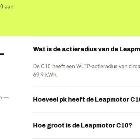
10 aan
Wat is de actieradius van de Leap
—
De C10 heeft een WLTP-actieradius van circa
69,9 kWh.
pp —
Hoeveel pk heeft de Leapmotor C1
De elektromotor levert 160 kW, oftewel 218 p
Hoe groot is de Leapmotor C10?