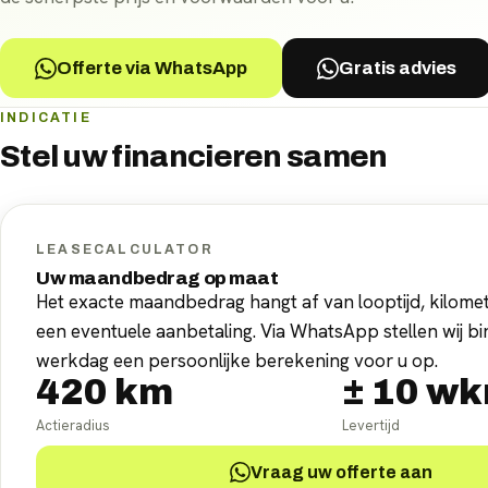
Offerte via WhatsApp
Gratis advies
INDICATIE
Stel uw
financieren
samen
LEASECALCULATOR
Uw maandbedrag op maat
Het exacte maandbedrag hangt af van looptijd, kilomet
een eventuele aanbetaling. Via WhatsApp stellen wij b
werkdag een persoonlijke berekening voor u op.
420
km
±
10
wk
Actieradius
Levertijd
Vraag uw offerte aan