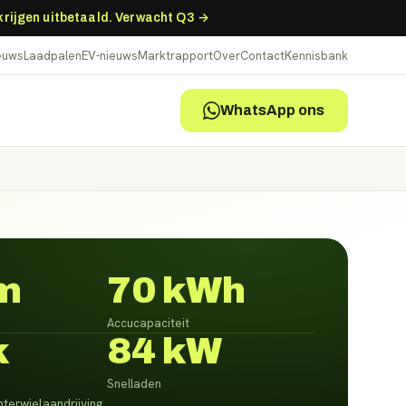
 krijgen uitbetaald. Verwacht Q3 →
ieuws
Laadpalen
EV-nieuws
Marktrapport
Over
Contact
Kennisbank
WhatsApp ons
m
70 kWh
Accucapaciteit
k
84 kW
Snelladen
terwielaandrijving