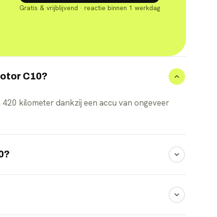
Gratis & vrijblijvend · reactie binnen 1 werkdag
motor C10?
 420 kilometer dankzij een accu van ongeveer
0?
k, en drijft de achterwielen aan.