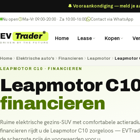
🔔 Vooraankondiging — meld je aan
Nu open
Ma–Vr 09:00–20:00 · Za 10:00–16:00
Contact via WhatsApp
®
Trader
EV
Home
Lease
Kopen
Ve
DRIVEN BY THE FUTURE
Home
Elektrische auto's
Financieren
Leapmotor
Leapmotor 
LEAPMOTOR C10 · FINANCIEREN
Leapmotor C1
financieren
Ruime elektrische gezins-SUV met comfortabele actieradius
financieren rijdt u de Leapmotor C10 zorgeloos — EVTrader
de scherpste prijs én voorwaarden voor u.