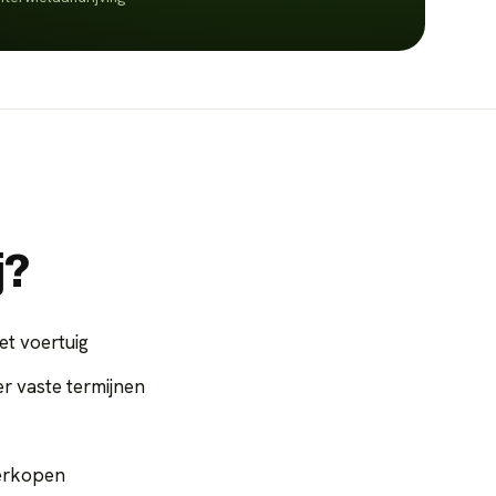
j?
et voertuig
 vaste termijnen
verkopen