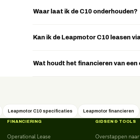
De C10 is ongeveer 4,73 meter lang en biedt 
Waar laat ik de C10 onderhouden?
Onderhoud verloopt via het Stellantis-netwerk
Kan ik de Leapmotor C10 leasen vi
Ja, EVTrader regelt de C10 via operational le
WhatsApp.
Wat houdt het financieren van een 
Bij financieren koopt u het voertuig en beta
af. U bent direct eigenaar en mag het voertui
Leapmotor C10 specificaties
Leapmotor financieren
FINANCIERING
GIDSEN & TOOLS
Operational Lease
Overstappen naar 